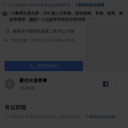
以下資訊由 AI 從部落客食記彙整整理
·
了解我們如何精選
“
小豪洲全新品牌，主打個人沙茶鍋，提供鍋燒、香鍋、飯捲、飯
盒等選擇，讓您一人也能享用美味沙茶料理。
”
臺南市中西區民族路二段76之15號
現正營業: 11:00-13:50, 16:00-19:20
062236161
豪功夫湯煮餐
豪
927
個讚
常見問題
ⓘ
本問答由 AI 整理自真實食記（附資料來源）
·
了解我們如何精選