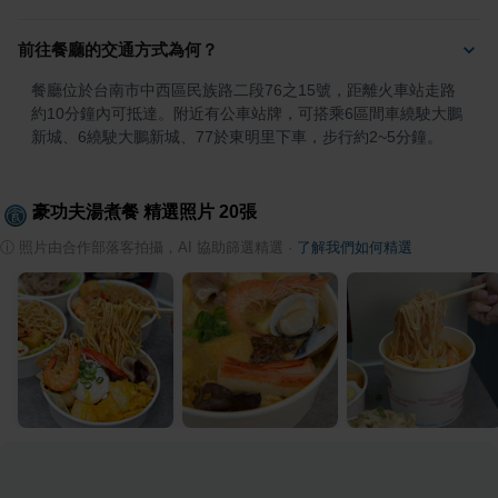
前往餐廳的交通方式為何？
餐廳位於台南市中西區民族路二段76之15號，距離火車站走路
約10分鐘內可抵達。附近有公車站牌，可搭乘6區間車繞駛大鵬
新城、6繞駛大鵬新城、77於東明里下車，步行約2~5分鐘。
豪功夫湯煮餐
精選照片
20
張
ⓘ
照片由合作部落客拍攝，AI 協助篩選精選
·
了解我們如何精選