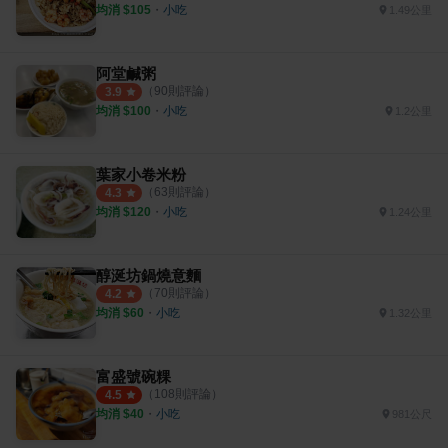
均消 $
105
・
小吃
1.49公里
阿堂鹹粥
（
90
則評論）
3.9
均消 $
100
・
小吃
1.2公里
葉家小卷米粉
（
63
則評論）
4.3
均消 $
120
・
小吃
1.24公里
醇涎坊鍋燒意麵
（
70
則評論）
4.2
均消 $
60
・
小吃
1.32公里
富盛號碗粿
（
108
則評論）
4.5
均消 $
40
・
小吃
981公尺