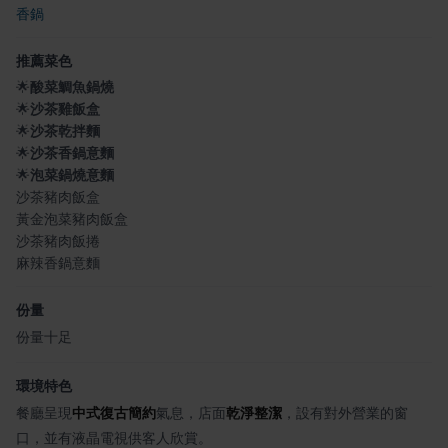
香鍋
推薦菜色
🌟
酸菜鯛魚鍋燒
🌟
沙茶雞飯盒
🌟
沙茶乾拌麵
🌟
沙茶香鍋意麵
🌟
泡菜鍋燒意麵
沙茶豬肉飯盒
黃金泡菜豬肉飯盒
沙茶豬肉飯捲
麻辣香鍋意麵
份量
份量十足
環境特色
餐廳呈現
中式復古簡約
氣息，店面
乾淨整潔
，設有對外營業的窗
口，並有液晶電視供客人欣賞。