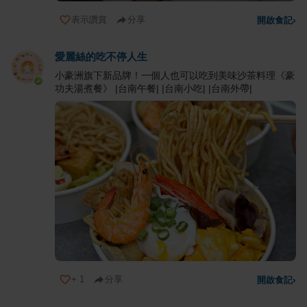
表示讚賞
分享
開啟食記
›
愛麗絲的吃不停人生
小豪洲旗下新品牌！一個人也可以吃到美味沙茶料理《豪
功夫湯煮餐》 |台南午餐| |台南小吃| |台南外帶|
+
1
分享
開啟食記
›