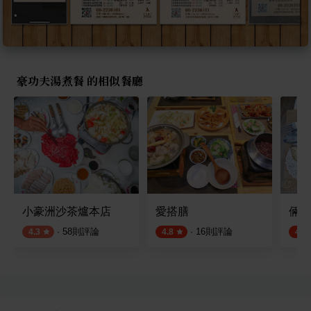
豪功夫湯煮餐 的相似餐廳
小豪洲沙茶爐本店
愛搭膳
倆人
·
58
則評論
·
16
則評論
4.3
4.8
4.6