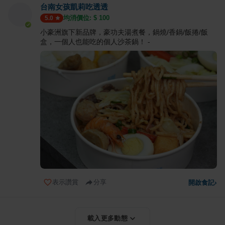
台南女孩凱莉吃透透
均消價位: $
100
5.0
小豪洲旗下新品牌，豪功夫湯煮餐，鍋燒/香鍋/飯捲/飯
盒，一個人也能吃的個人沙茶鍋！ -
表示讚賞
分享
開啟食記
›
載入更多動態