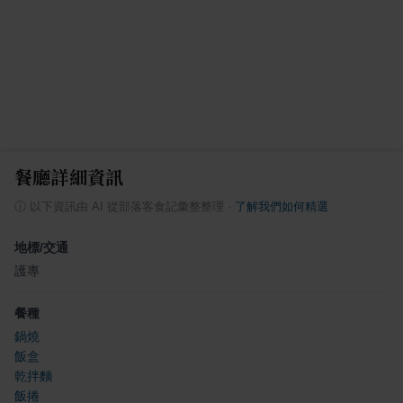
餐廳詳細資訊
ⓘ
以下資訊由 AI 從部落客食記彙整整理
·
了解我們如何精選
地標/交通
護專
餐種
鍋燒
飯盒
乾拌麵
飯捲