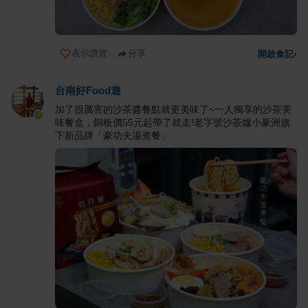
表示讚賞
分享
開啟食記
›
台南好Food遊
加了很厲害的沙茶醬餐點就更美味了~一人獨享的沙茶美
味餐盒，銅板價55元起帶了就走!老字號沙茶爐小豪洲旗
下新品牌「豪功夫湯煮餐」