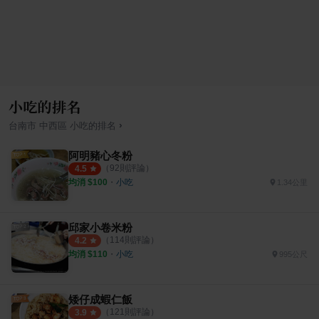
小吃的排名
›
台南市
中西區
小吃
的排名
阿明豬心冬粉
（
92
則評論）
4.5
均消 $
100
・
小吃
1.34公里
邱家小卷米粉
（
114
則評論）
4.2
均消 $
110
・
小吃
995公尺
矮仔成蝦仁飯
（
121
則評論）
3.9