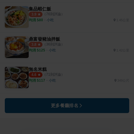
集品蝦仁飯
（
76
則評論）
3.9
均消 $
80
・
小吃
1.45公里
鼎富發豬油拌飯
（
36
則評論）
3.8
均消 $
125
・
小吃
1.42公里
無名米糕
（
71
則評論）
4.6
均消 $
117
・
小吃
349公尺
更多餐廳排名