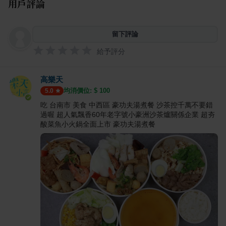
用戶評論
留下評論
給予評分
高樂天
均消價位: $
100
5.0
吃 台南市 美食 中西區 豪功夫湯煮餐 沙茶控千萬不要錯
過喔 超人氣飄香60年老字號小豪洲沙茶爐關係企業 超夯
酸菜魚小火鍋全面上市 豪功夫湯煮餐