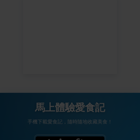
馬上體驗愛食記
手機下載愛食記，隨時隨地收藏美食！