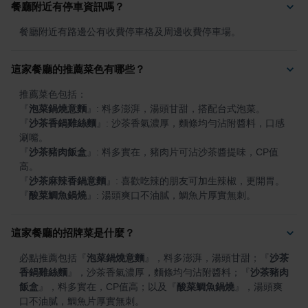
餐廳附近有停車資訊嗎？
餐廳附近有路邊公有收費停車格及周邊收費停車場。
這家餐廳的推薦菜色有哪些？
『
泡菜鍋燒意麵
』
『
沙茶香鍋雞絲麵
』
: 沙茶香氣濃厚，麵條均勻沾附醬料，口感
『
沙茶豬肉飯盒
』
: 料多實在，豬肉片可沾沙茶醬提味，CP值
『
沙茶麻辣香鍋意麵
』
『
酸菜鯛魚鍋燒
』
: 湯頭爽口不油膩，鯛魚片厚實無刺。
這家餐廳的招牌菜是什麼？
必點推薦包括
『
泡菜鍋燒意麵
』
，料多澎湃，湯頭甘甜；
『
沙茶
香鍋雞絲麵
』
，沙茶香氣濃厚，麵條均勻沾附醬料；
『
沙茶豬肉
飯盒
』
，料多實在，CP值高；以及
『
酸菜鯛魚鍋燒
』
，湯頭爽
口不油膩，鯛魚片厚實無刺。