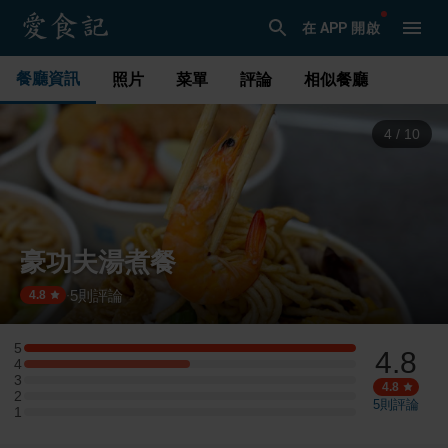
在 APP 開啟
餐廳資訊
照片
菜單
評論
相似餐廳
5
/
10
豪功夫湯煮餐
5
則評論
·
4.8
5
4.8
5 星：2 則評論
4
4 星：1 則評論
3
3 星：0 則評論
4.8
2
2 星：0 則評論
5
則評論
1
1 星：0 則評論