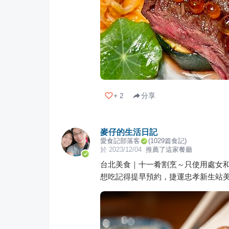
+
2
分享
麥仔的生活日記
愛食記部落客
(
1029
篇食記)
於
2023/12/04
推薦了這家餐廳
台北美食｜十一肴割烹～只使用處女
想吃記得提早預約，捷運忠孝新生站