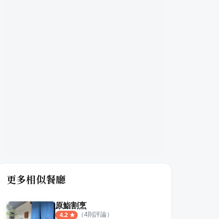
更多相似餐廳
原鮨割烹
（
4
則評論）
4.2