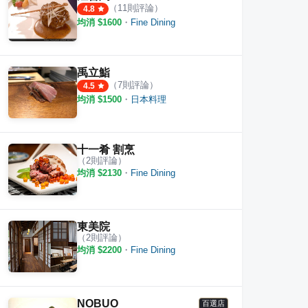
（
11
則評論）
4.8
割烹
三鱻食府
崧割
均消 $
1600
・
Fine Dining
·
12
則評論
·
9
則評論
4.8
5.0
禹立鮨
（
7
則評論）
4.5
均消 $
1500
・
日本料理
十一肴 割烹
（
2
則評論）
均消 $
2130
・
Fine Dining
東美院
（
2
則評論）
均消 $
2200
・
Fine Dining
NOBUO
百選店