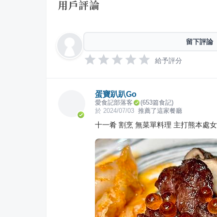
用戶評論
留下評論
給予評分
蛋寶趴趴Go
愛食記部落客
(
653
篇食記)
於
2024/07/03
推薦了這家餐廳
十一肴 割烹 無菜單料理 主打熊本處