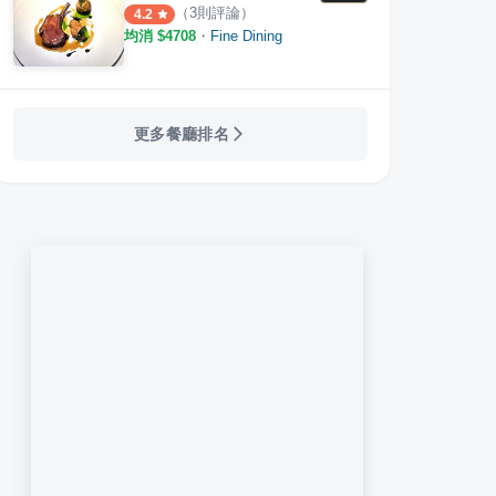
（
3
則評論）
4.2
均消 $
4708
・
Fine Dining
更多餐廳排名