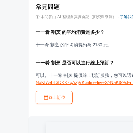
常見問題
ⓘ
本問答由 AI 整理自真實食記（附資料來源）
·
了解我
十一肴 割烹 的平均消費是多少？
十一肴 割烹 的平均消費約為 2130 元。
十一肴 割烹 是否可以進行線上預訂？
可以。十一肴 割烹 提供線上預訂服務，您可以
NaKt7wb13DKKzqAZjVK:inline-live-3/-NaKt89xE
線上訂位