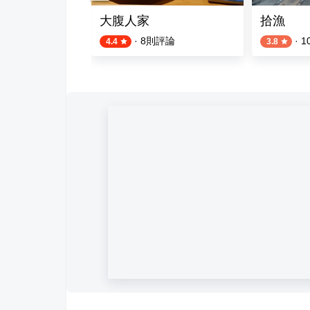
生店
大腹人家
拾漁
評論
·
8
則評論
·
1
4.4
3.8