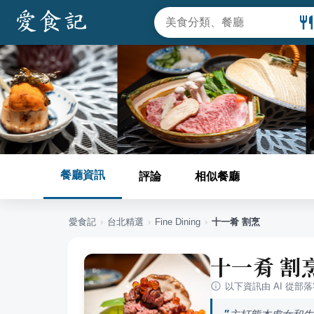
餐廳資訊
評論
相似餐廳
愛食記
›
台北
精選
›
Fine Dining
›
十一肴 割烹
十一肴 割
以下資訊由 AI 從部