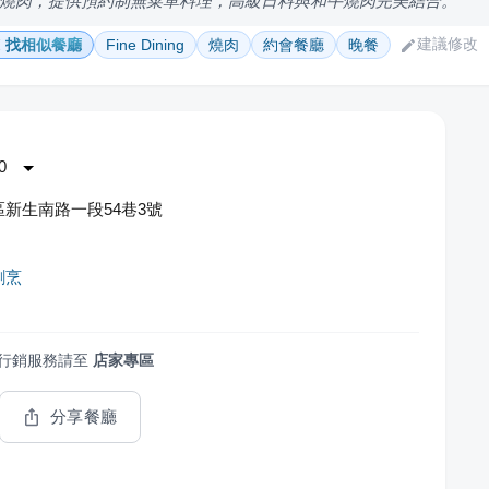
燒肉，提供預約制無菜單料理，高級日料與和牛燒肉完美結合。
建議修改
找相似餐廳
Fine Dining
燒肉
約會餐廳
晚餐
0
新生南路一段54巷3號
割烹
行銷服務請至
店家專區
分享餐廳