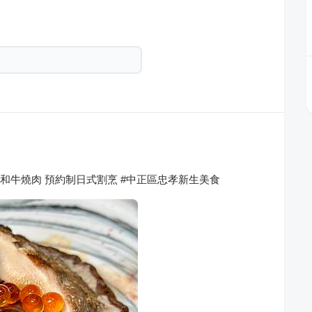
女和牛燒肉 預約制日式割烹 #中正區忠孝新生美食