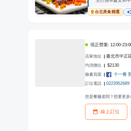
主打熊本處女和牛
台北
美食精選
現正營業: 12:00-23:0
臺北市中正區
店家地址
|
$
2130
均消價位
|
十一肴 
臉書頁面
|
0223952689
訂位電話
|
您是餐廳老闆？想要更多
線上訂位