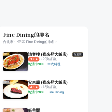
Fine Dining的排名
台北市
中正區
Fine Dining
的排名
›
請客樓 (喜來登大飯店)
百選店
（
29
則評論）
3.9
均消 $
2000
・
中式料理
安東廳 (喜來登大飯店)
（
18
則評論）
4.3
均消 $
2880
・
Fine Dining
鈺善閣