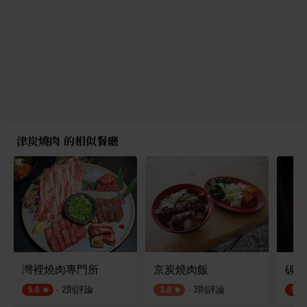
津炭燒肉 的相似餐廳
灣裡燒肉專門所
京炭燒肉飯
碳味
·
2
則評論
·
3
則評論
5.0
3.8
5.0