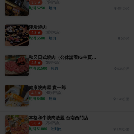
（
7
則評論）
3.5
均消 $
250
・
燒肉
404公尺
津炭燒肉
（
3
則評論）
4.8
均消 $
500
・
燒肉
0公尺
秋又日式燒肉（公休請看IG主頁資料）
（
3
則評論）
4.5
均消 $
1500
・
燒肉
938公尺
健康燒肉屋 貴一郎
（
45
則評論）
4.3
均消 $
450
・
燒肉
2.48公里
本格和牛燒肉放題 台南西門店
（
2
則評論）
5.0
均消 $
1880
・
吃到飽
1.08公里