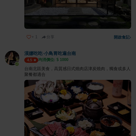
+
1
分享
開啟食記
›
漠娜吃吃·小鳥胃吃遍台南
均消價位: $
1000
4.5
台南北區美食，高質感日式燒肉店津炭燒肉，獨食或多人
聚餐都適合