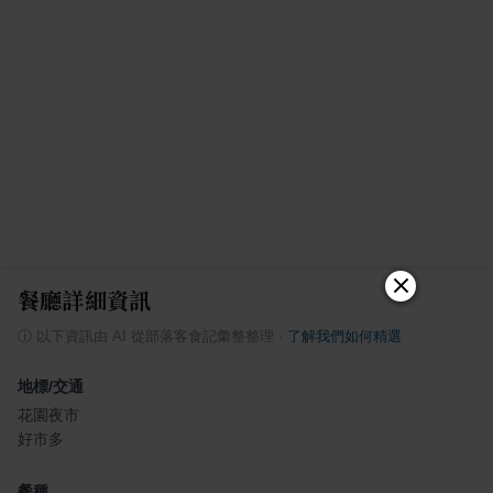
餐廳詳細資訊
ⓘ
以下資訊由 AI 從部落客食記彙整整理
·
了解我們如何精選
地標/交通
花園夜市
好市多
餐種