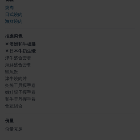
燒肉
日式燒肉
海鮮燒肉
推薦菜色
🌟
澳洲和牛板腱
🌟
日本牛奶生蠔
津牛盛合套餐
海鮮盛合套餐
鰻魚飯
津牛燒肉丼
炙燒干貝握手卷
嫩鮭親子握手卷
和牛雲丹握手卷
食蔬組合
份量
份量充足