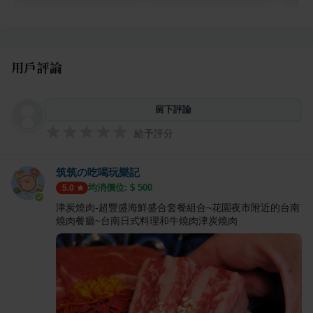
用戶評論
留下評論
給予評分
筑筑の吃喝玩樂記
均消價位: $
500
5.0
津炭燒肉-超豐盛海鮮盛合套餐組合~花園夜市附近的台南
燒肉餐廳~台南日式料理和牛燒肉津炭燒肉