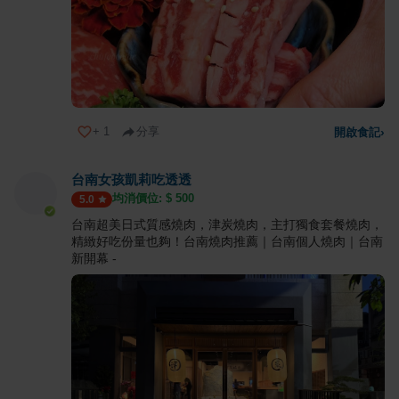
+
1
分享
開啟食記
›
台南女孩凱莉吃透透
均消價位: $
500
5.0
台南超美日式質感燒肉，津炭燒肉，主打獨食套餐燒肉，
精緻好吃份量也夠！台南燒肉推薦｜台南個人燒肉｜台南
新開幕 -