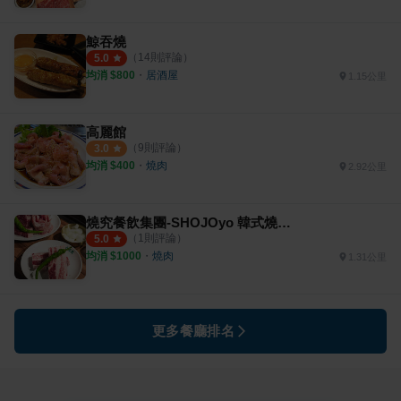
鯨吞燒
（
14
則評論）
5.0
均消 $
800
・
居酒屋
1.15公里
高麗館
（
9
則評論）
3.0
均消 $
400
・
燒肉
2.92公里
燒究餐飲集團-SHOJOyo 韓式燒肉專門店
（
1
則評論）
5.0
均消 $
1000
・
燒肉
1.31公里
更多餐廳排名