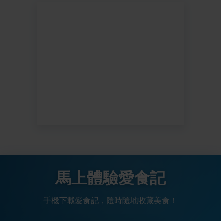
馬上體驗愛食記
手機下載愛食記，隨時隨地收藏美食！