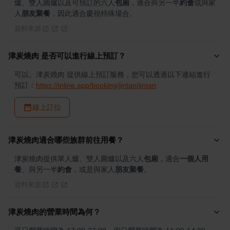
爐、雙人圓爐以及可預訂的六人
包廂
，適合與另一半
約會
或與家
人
朋友聚餐
，因此適合慶祝特殊場合。
資料來源
津炭燒肉 是否可以進行線上預訂？
可以。津炭燒肉 提供線上預訂服務，您可以透過以下連結進行
預訂：
https://inline.app/booking/jintan/jintan
線上訂位
津炭燒肉適合哪些族群前往用餐？
津炭燒肉提供單人爐、雙人圓爐以及六人
包廂
，適合
一個人用
餐
、與另一半
約會
，或是與家人
朋友聚餐
。
資料來源
津炭燒肉的營業時間為何？