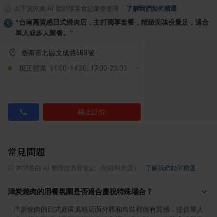
以下資訊由 AI 從部落客食記彙整整理
·
了解我們如何精選
“
台南高質感日式燒肉店，主打獨享套餐，精緻美味份量足，適合
單人或多人聚餐。
”
臺南市北區文成路683號
現正營業: 11:00-14:30, 17:00-23:00
線上訂位
常見問題
ⓘ
本問答由 AI 整理自真實食記（附資料來源）
·
了解我們如何精選
津炭燒肉的用餐氛圍是否適合慶祝特殊場合？
津炭燒肉的日式庭園風格店面外觀和內裝都很有質感，提供單人