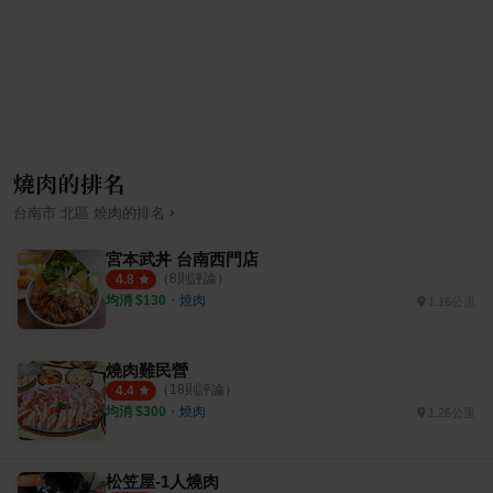
燒肉的排名
›
台南市
北區
燒肉
的排名
宮本武丼 台南西門店
（
8
則評論）
4.8
均消 $
130
・
燒肉
1.16公里
燒肉難民營
（
18
則評論）
4.4
均消 $
300
・
燒肉
1.26公里
松笠屋-1人燒肉