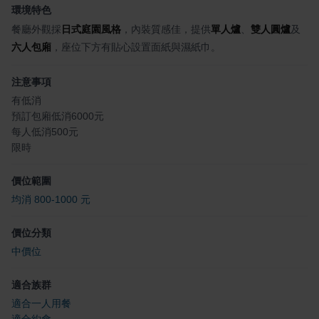
環境特色
餐廳外觀採
日式庭園風格
，內裝質感佳，提供
單人爐
、
雙人圓爐
及
六人包廂
，座位下方有貼心設置面紙與濕紙巾。
注意事項
有低消
預訂包廂低消6000元
每人低消500元
限時
價位範圍
均消 800-1000 元
價位分類
中價位
適合族群
適合一人用餐