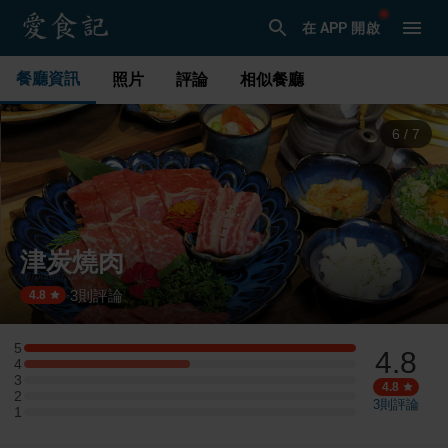
在 APP 開啟
餐廳資訊
照片
評論
相似餐廳
6
/
7
津炭燒肉
3
則評論
·
4.8
5
4.8
5 星：2 則評論
4
4 星：1 則評論
3
3 星：0 則評論
4.8
2
2 星：0 則評論
3
則評論
1
1 星：0 則評論