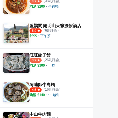
（
33
則評論）
4.2
均消 $
200
・
牛肉麵
麵食館
溢湘麵館
五六
·
4
則評論
·
4
則評論
5.0
5.0
藍鵲閣 陽明山天籟渡假酒店
（
6
則評論）
5.0
$$$$
・
下午茶
旺旺餃子館
（
26
則評論）
3.9
均消 $
300
・
小吃
阿達師牛肉麵
（
16
則評論）
4.6
均消 $
140
・
牛肉麵
中山牛肉麵