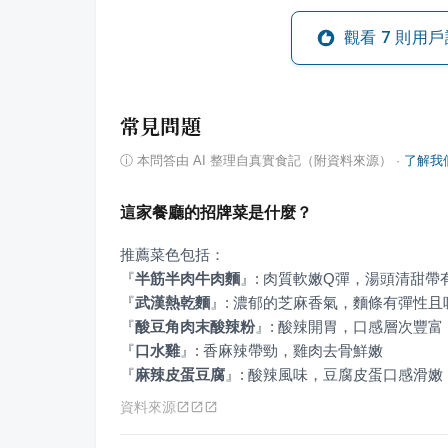
觀看
7
則用戶
常見問題
ⓘ
本問答由 AI 整理自真實食記（附資料來源）
·
了解我
這家餐廳的招牌菜是什麼？
『
半筋半肉牛肉麵
』
『
武漢熱乾麵
』
『
酸豆角肉末酸辣粉
』
『
口水雞
』
『
麻辣皮蛋豆腐
』
: 酸辣風味，豆腐皮蛋口感滑嫩
資料來源