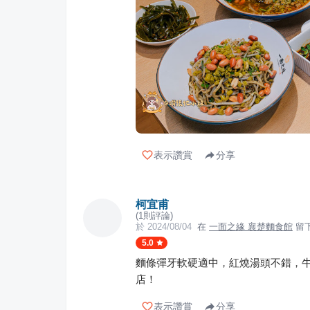
表示讚賞
分享
柯宜甫
(
1
則評論)
於
2024/08/04
在
一面之緣 襄楚麵食館
留
5.0
麵條彈牙軟硬適中，紅燒湯頭不錯，
店！
表示讚賞
分享