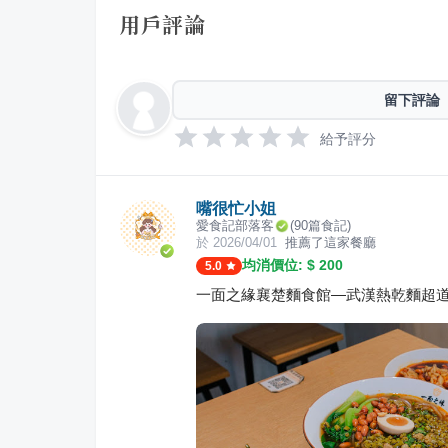
用戶評論
留下評論
給予評分
嘴很忙小姐
愛食記部落客
(
90
篇食記)
於
2026/04/01
推薦了這家餐廳
均消價位: $
200
5.0
一面之緣襄楚麵食館—武漢熱乾麵超道