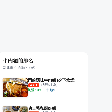
牛肉麵的排名
新北市
牛肉麵
的排名
›
門前隱味牛肉麵 (夕下炊煙)
（
35
則評論）
4.4
均消 $
499
・
牛肉麵
功夫豬私廚好麵