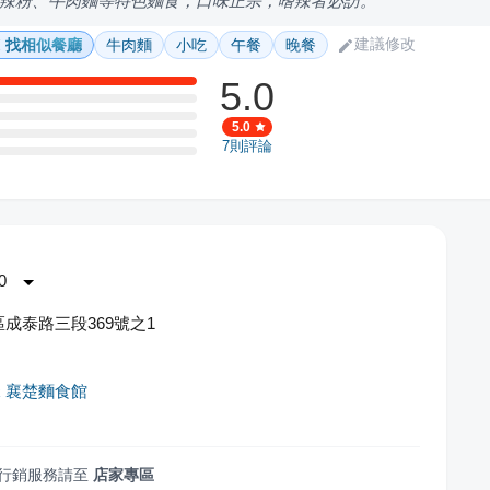
辣粉、牛肉麵等特色麵食，口味正宗，嗜辣者必訪。
建議修改
找相似餐廳
牛肉麵
小吃
午餐
晚餐
5.0
5.0
7
則評論
0
成泰路三段369號之1
 襄楚麵食館
行銷服務請至
店家專區