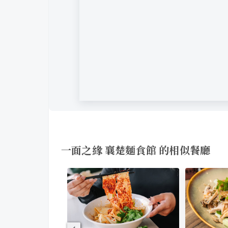
一面之緣 襄楚麵食館 的相似餐廳