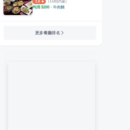
（
11
則評論）
3.8
均消 $
200
・
牛肉麵
更多餐廳排名