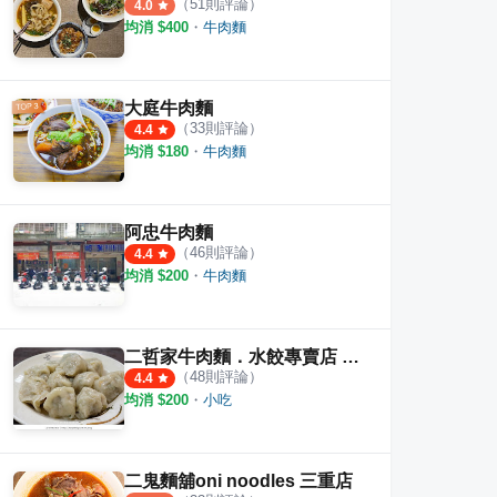
（
51
則評論）
4.0
均消 $
400
・
牛肉麵
大庭牛肉麵
（
33
則評論）
4.4
均消 $
180
・
牛肉麵
阿忠牛肉麵
（
46
則評論）
4.4
均消 $
200
・
牛肉麵
二哲家牛肉麵．水餃專賣店 牛肉麵
（
48
則評論）
4.4
均消 $
200
・
小吃
二鬼麵舖oni noodles 三重店