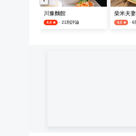
味麵堂
川豫麵館
柴米夫妻
評論
·
21
則評論
·
6
4.4
4.0