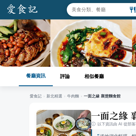
餐廳資訊
評論
相似餐廳
愛食記
›
新北
精選
›
牛肉麵
›
一面之緣 襄楚麵食館
一面之緣 
以下資訊由 AI 從部