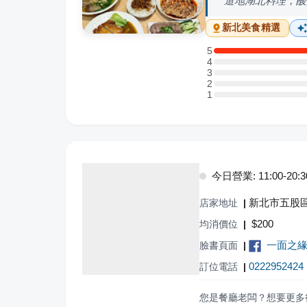
道地湖北料理，酸
新北
美食精選
5
5 星：4 則評論
4
4 星：0 則評論
3
3 星：0 則評論
2
2 星：0 則評論
1
1 星：0 則評論
今日營業: 11:00-20:3
新北市五股區
店家地址
|
$
200
均消價位
|
一面之緣
臉書頁面
|
0222952424
訂位電話
|
您是餐廳老闆？想要更多