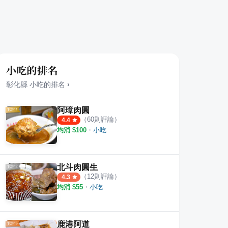
小吃的排名
彰化縣
小吃
的排名
›
阿璋肉圓
（
60
則評論）
4.4
均消 $
100
・
小吃
北斗肉圓生
（
12
則評論）
4.3
均消 $
55
・
小吃
鹿港阿道