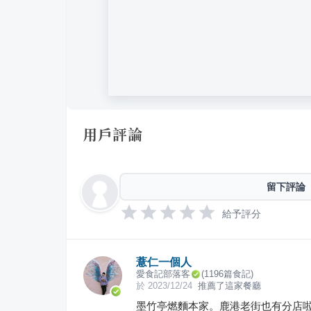
用戶評論
留下評論
給予評分
薏仁一個人
愛食記部落客
(
1196
篇食記)
於
2023/12/24
推薦了這家餐廳
墨竹亭燃麵本家。鹿港老街也有分店啦