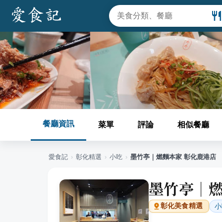
餐廳資訊
菜單
評論
相似餐廳
愛食記
›
彰化
精選
›
小吃
›
墨竹亭｜燃麵本家 彰化鹿港店
墨竹亭｜燃
小
彰化
美食精選