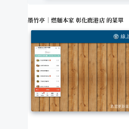
墨竹亭｜燃麵本家 彰化鹿港店
的菜單
線上
若需更新菜