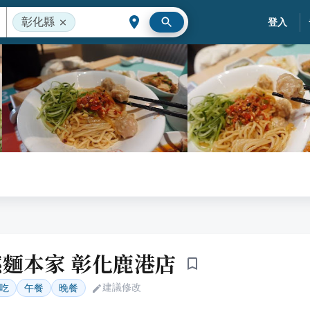
彰化縣
登入
麵本家 彰化鹿港店
建議修改
吃
午餐
晚餐