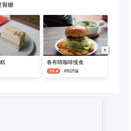
似餐廳
糕
春有晴咖啡慢食
四知茶
·
8
則評論
1
則評論
3.5