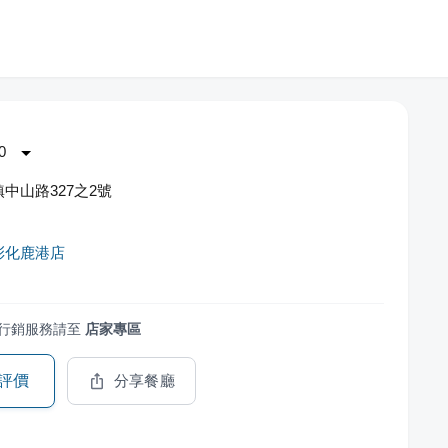
0
中山路327之2號
彰化鹿港店
行銷服務請至
店家專區
評價
分享餐廳