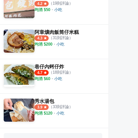
（
19
則評論）
4.2
均消 $
50
・
小吃
阿章爌肉飯筒仔米糕
（
31
則評論）
4.3
均消 $
200
・
小吃
巷仔內蚵仔炸
（
18
則評論）
4.7
均消 $
60
・
小吃
秀水湯包
（
33
則評論）
3.9
均消 $
120
・
小吃