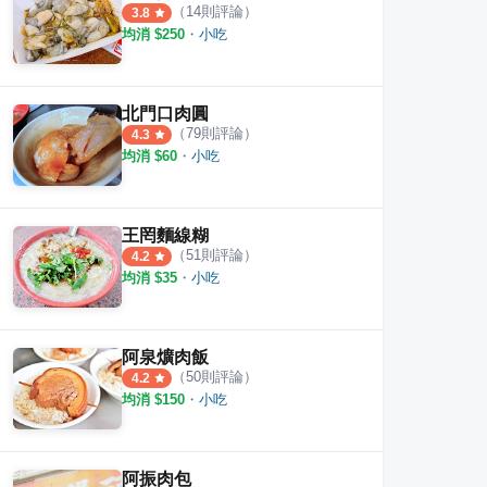
（
14
則評論）
3.8
均消 $
250
・
小吃
北門口肉圓
（
79
則評論）
4.3
均消 $
60
・
小吃
行
再睡5分鐘鹿港中山店
多福
王罔麵線糊
（
51
則評論）
4.2
·
2
則評論
2
則評
1.0
均消 $
35
・
小吃
阿泉爌肉飯
（
50
則評論）
4.2
均消 $
150
・
小吃
阿振肉包