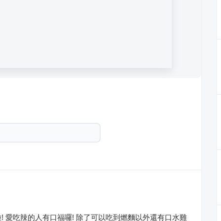
! 愛吃辣的人有口福囉! 除了可以吃到燃麵以外還有口水雞