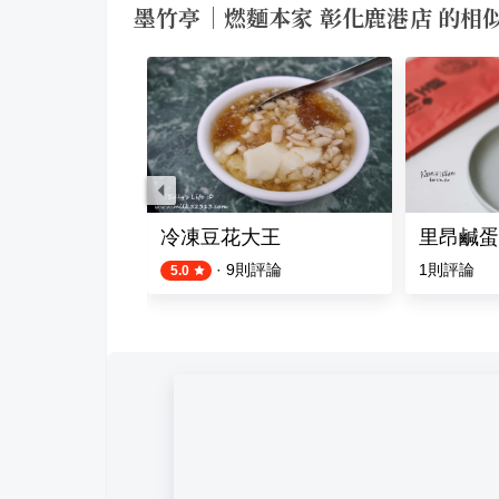
墨竹亭｜燃麵本家 彰化鹿港店 的相
鍋店
冷凍豆花大王
里昂鹹蛋
評論
·
9
則評論
1
則評論
5.0