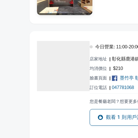
今日營業: 11:00-20:0
彰化縣鹿港鎮
店家地址
|
$
210
均消價位
|
墨竹亭 
臉書頁面
|
047781068
訂位電話
|
您是餐廳老闆？想要更多
觀看
1
則用戶