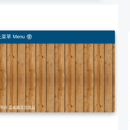
菜單 Menu
單請
至餐廳管理後台