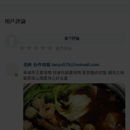
用戶評論
留下評論
給予評分
老終 合作信箱 fanyu575@hotmail.com
車城帝王薑母鴨 恆春吃鍋薑母鴨 配那鵝肉切盤 國境之南
躲那落山風暖身心好去處