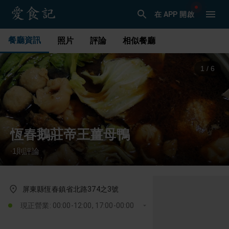
在 APP 開啟
餐廳資訊
照片
評論
相似餐廳
1
/
6
恆春鵝莊帝王薑母鴨
1
則評論
·
屏東縣恆春鎮省北路374之3號
現正營業: 00:00-12:00, 17:00-00:00