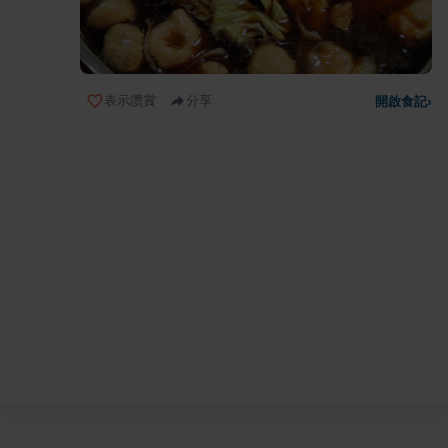
表示讚賞
分享
開啟食記
›