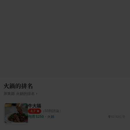
火鍋的排名
›
屏東縣
火鍋
的排名
牛大福
（
55
則評論）
4.7
均消 $
250
・
火鍋
62.92公里