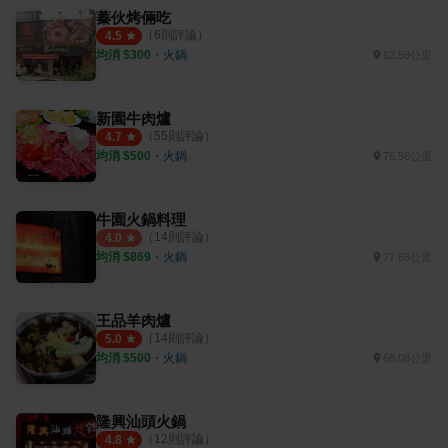
蓁伙烤倆吃
（
6
則評論）
4.5
均消 $
300
・
火鍋
62.58公里
新園牛肉爐
（
55
則評論）
4.7
均消 $
500
・
火鍋
76.56公里
牛園火鍋料理
（
14
則評論）
4.0
均消 $
869
・
火鍋
77.66公里
王品羊肉爐
（
14
則評論）
5.0
均消 $
500
・
火鍋
68.08公里
隆興汕頭火鍋
（
12
則評論）
4.8