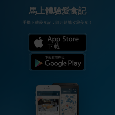
馬上體驗愛食記
手機下載愛食記，隨時隨地收藏美食！