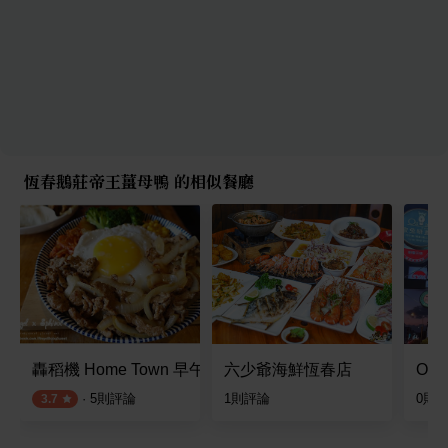
恆春鵝莊帝王薑母鴨 的相似餐廳
轟稻機 Home Town 早午餐
六少爺海鮮恆春店
O2 
·
5
則評論
1
則評論
0
則
3.7