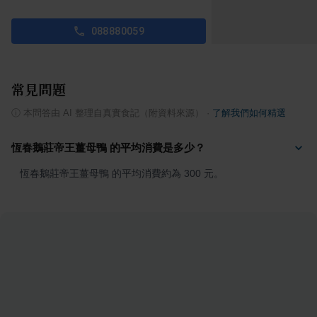
088880059
常見問題
ⓘ
本問答由 AI 整理自真實食記（附資料來源）
·
了解我們如何精選
恆春鵝莊帝王薑母鴨 的平均消費是多少？
恆春鵝莊帝王薑母鴨 的平均消費約為 300 元。