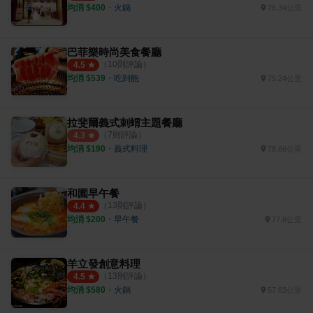
均消 $
400
・
火鍋
76.34公里
巴菲樂時尚美食餐廳
（
10
則評論）
4.5
均消 $
539
・
吃到飽
75.24公里
拉斐爾義式刺蝟主題餐廳
（
7
則評論）
4.3
均消 $
190
・
義式料理
78.66公里
和園早午餐
（
13
則評論）
4.4
均消 $
200
・
早午餐
77.8公里
羊立發創意料理
（
13
則評論）
4.5
均消 $
580
・
火鍋
57.83公里