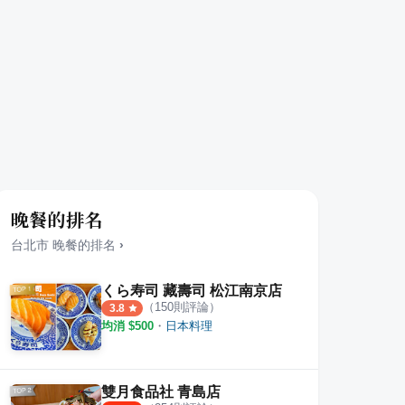
晚餐的排名
台北市
晚餐
的排名
›
くら寿司 藏壽司 松江南京店
（
150
則評論）
3.8
均消 $
500
・
日本料理
雙月食品社 青島店