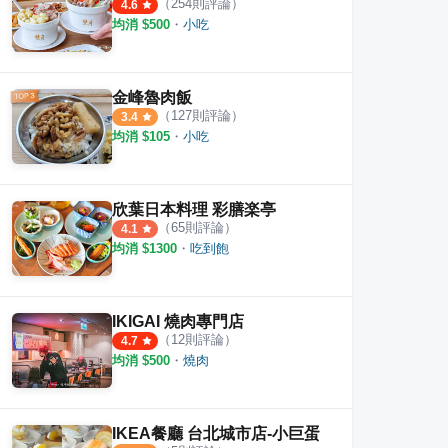
（
254
則評論）
4.6
均消 $
500
・
小吃
金峰魯肉飯
（
127
則評論）
3.4
均消 $
105
・
小吃
欣葉日本料理 彩膳楽亭
（
65
則評論）
4.1
均消 $
1300
・
吃到飽
海鮮料理
正香馬來西亞餐室（原正香海南雞
瓦城
·
9
則評論
·
4
則評論
4.2
4.6
IKIGAI 燒肉專門店
（
12
則評論）
4.7
均消 $
500
・
燒肉
IKEA餐廳 台北城市店-小巨蛋