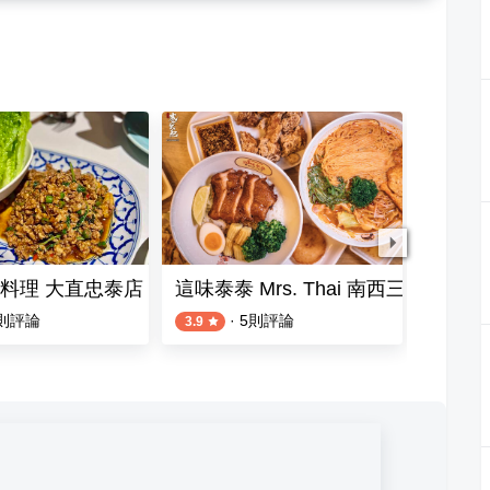
料理 大直忠泰店
這味泰泰 Mrs. Thai 南西三館店
欣海岸
則評論
·
5
則評論
3.9
5.0