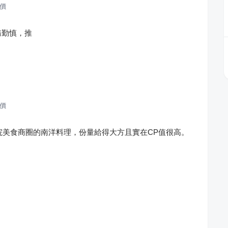
價
務勤慎，推
價
萬芳醫院美食商圈的南洋料理，份量給得大方且實在CP值很高。
！