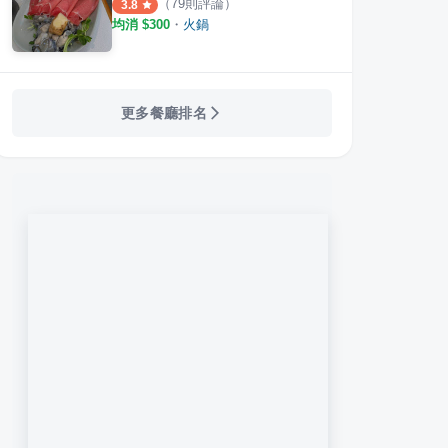
（
79
則評論）
3.8
均消 $
300
・
火鍋
更多餐廳排名