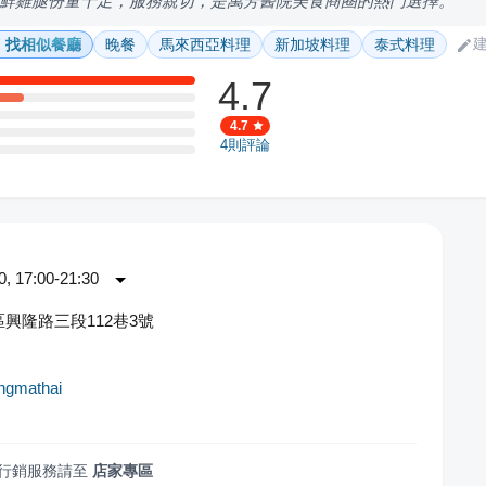
鮮雞腿份量十足，服務親切，是萬芳醫院美食商圈的熱門選擇。
找相似餐廳
晚餐
馬來西亞料理
新加坡料理
泰式料理
4.7
4.7
4
則評論
 17:00-21:30
興隆路三段112巷3號
gmathai
行銷服務請至
店家專區