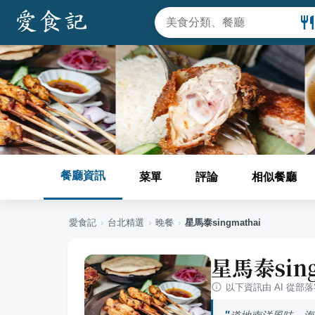
餐廳資訊
菜單
評論
相似餐廳
愛食記
›
台北
精選
›
晚餐
›
星馬泰singmathai
星馬泰sing
以下資訊由 AI 從部