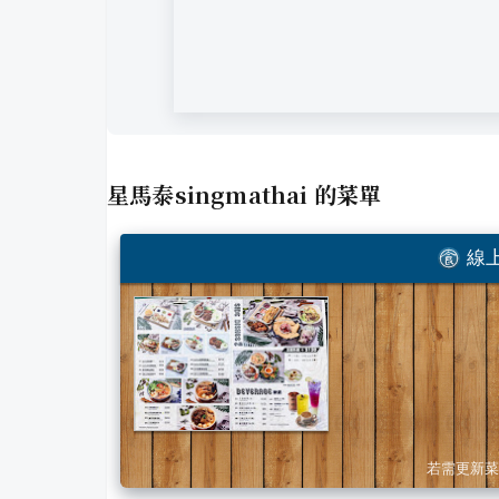
星馬泰singmathai
的菜單
線上
若需更新菜