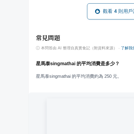
觀看
4
則用戶
常見問題
ⓘ
本問答由 AI 整理自真實食記（附資料來源）
·
了解我
星馬泰singmathai 的平均消費是多少？
星馬泰singmathai 的平均消費約為 250 元。