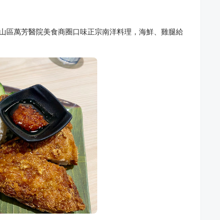
路，台北文山區萬芳醫院美食商圈口味正宗南洋料理，海鮮、雞腿給