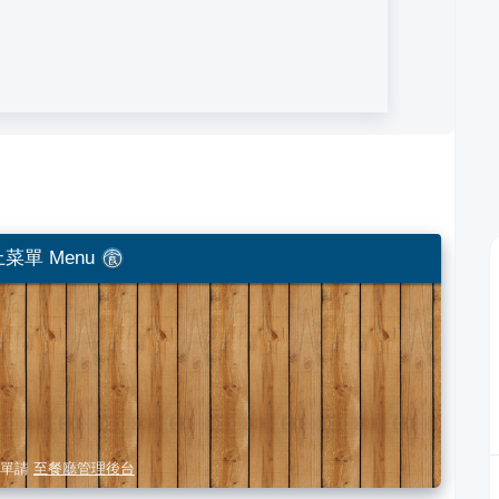
菜單 Menu
單請
至餐廳管理後台