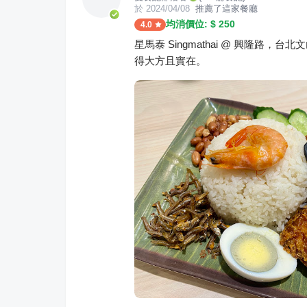
於
2024/04/08
推薦了這家餐廳
均消價位: $
250
4.0
星馬泰 Singmathai @ 興隆
得大方且實在。