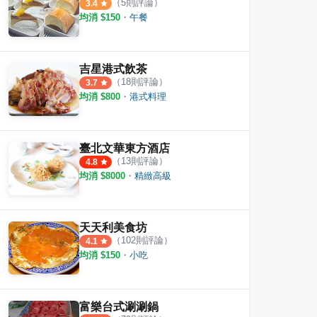
（
5
則評論）
3.4
均消 $
150
・
午餐
吉星港式飲茶
（
18
則評論）
3.7
均消 $
800
・
港式料理
臺北文華東方酒店
（
13
則評論）
4.8
均消 $
8000
・
精緻高級
天天利美食坊
（
102
則評論）
4.1
均消 $
150
・
小吃
富樂台式涮涮鍋