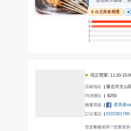
道地南洋風味，海
台北
美食精選
5
5 星：2 則評論
4
4 星：1 則評論
3
3 星：0 則評論
2
2 星：0 則評論
1
1 星：0 則評論
現正營業: 11:30-15:00,
臺北市文山區
店家地址
|
$
250
均消價位
|
星馬泰sin
臉書頁面
|
0222301788
訂位電話
|
您是餐廳老闆？想要更多