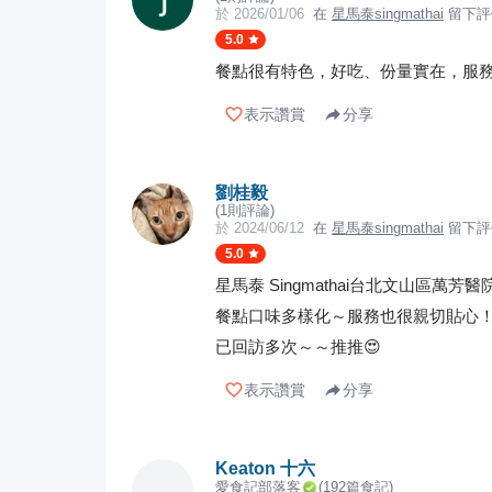
於
2026/01/06
在
星馬泰singmathai
留下評
5.0
餐點很有特色，好吃、份量實在，服
表示讚賞
分享
劉桂毅
(
1
則評論)
於
2024/06/12
在
星馬泰singmathai
留下評
5.0
星馬泰 Singmathai台北文山區
餐點口味多樣化～服務也很親切貼心
已回訪多次～～推推😍
表示讚賞
分享
Keaton 十六
愛食記部落客
(
192
篇食記)