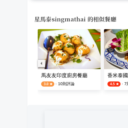
星馬泰singmathai 的相似餐廳
式麵食
馬友友印度廚房餐廳
香米泰國
則評論
·
10
則評論
·
7
3.0
4.5