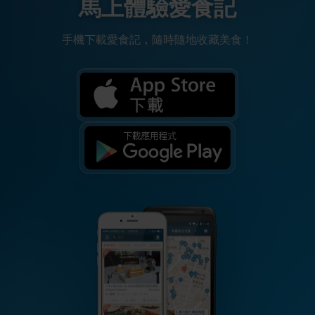
馬上體驗愛食記
手機下載愛食記，隨時隨地收藏美食！