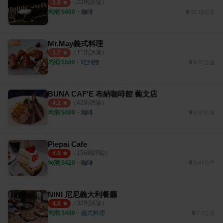
（
22
則評論）
3.9
均消 $
400
・
咖啡
15.15公里
Mr.May義式料理
（
11
則評論）
3.7
均消 $
500
・
吃到飽
6.51公里
BUNA CAF'E 布納咖啡館 藝文店
（
42
則評論）
4.2
均消 $
400
・
咖啡
8.97公里
Piepai Cafe
（
156
則評論）
4.9
均消 $
420
・
咖啡
6.47公里
NINI 尼尼義大利餐廳
（
32
則評論）
4.6
均消 $
400
・
義式料理
7.7公里