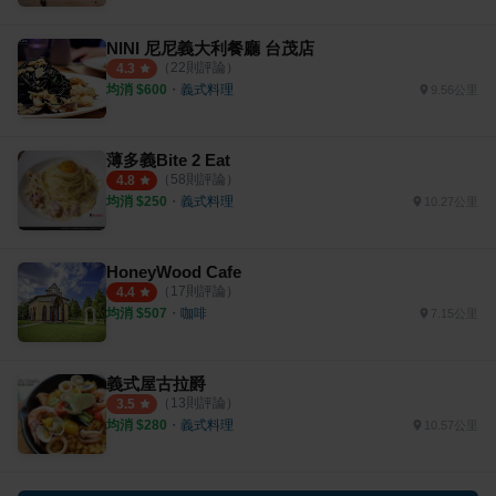
NINI 尼尼義大利餐廳 台茂店
（
22
則評論）
4.3
均消 $
600
・
義式料理
9.56公里
薄多義Bite 2 Eat
（
58
則評論）
4.8
均消 $
250
・
義式料理
10.27公里
HoneyWood Cafe
（
17
則評論）
4.4
均消 $
507
・
咖啡
7.15公里
義式屋古拉爵
（
13
則評論）
3.5
均消 $
280
・
義式料理
10.57公里