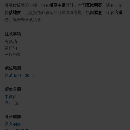
餐廳位於商旅一樓，擁有
挑高中庭
設計，空間
寬敞明亮
，設有一整
排
落地窗
，可欣賞窗外綠植與日式庭園景觀，氛圍
愜意
且帶有
浪漫
感，適合聚餐或約會。
注意事項
有低消
需預約
有服務費
價位範圍
均消 500-800 元
價位分類
中價位
高CP值
適合族群
適合約會