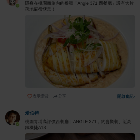
隱身在桃園商旅內的餐廳「Angle 371 西餐廳」設有大片
落地窗很愜意！
表示讚賞
分享
開啟食記
›
愛伯特
桃園青埔高評價西餐廳｜ANGLE 371，約會聚餐、近高
鐵機捷A18