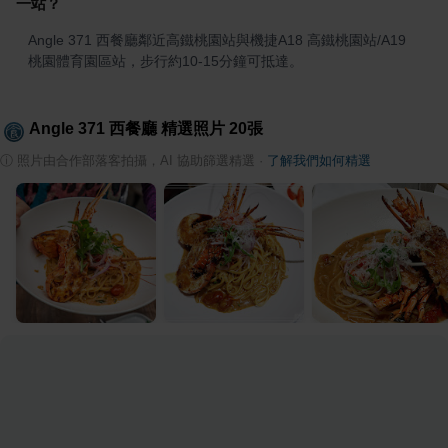
一站？
Angle 371 西餐廳鄰近高鐵桃園站與機捷A18 高鐵桃園站/A19 
桃園體育園區站，步行約10-15分鐘可抵達。
Angle 371 西餐廳
精選照片
20
張
ⓘ
照片由合作部落客拍攝，AI 協助篩選精選
·
了解我們如何精選