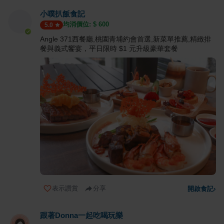
小噗扒飯食記
均消價位: $
600
5.0
Angle 371西餐廳,桃園青埔約會首選,新菜單推薦,精緻排
餐與義式饗宴，平日限時 $1 元升級豪華套餐
表示讚賞
分享
開啟食記
›
跟著Donna一起吃喝玩樂