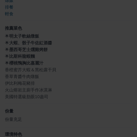
燉飯
排餐
輕食
推薦菜色
🌟
明太子軟絲燉飯
🌟
大蝦、骰子牛佐紅酒醬
🌟
墨西哥芝士燻雞烤餅
🌟
比斯科龍蝦麵
🌟
櫻桃鴨胸比嘉麗汁
香橙蜜芥大蝦＆黑松露干貝
香草青醬牛肉燉飯
伊比利梅花豬排
火山熔岩主廚手作冰淇淋
美國特選級肋眼10盎司
份量
份量充足
環境特色