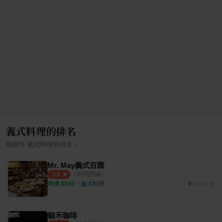
義式料理的排名
›
桃園市
義式料理
的排名
Mr. May義式百匯
（
34
則評論）
3.5
均消 $
500
・
義式料理
9.32公里
貓禾咖啡