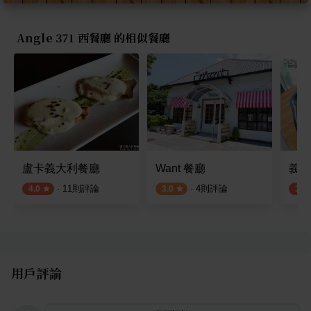
Angle 371 西餐廳 的相似餐廳
盧卡義大利餐廳
Want 餐廳
義式
·
11
則評論
·
4
則評論
4.0
3.0
3.5
用戶評論