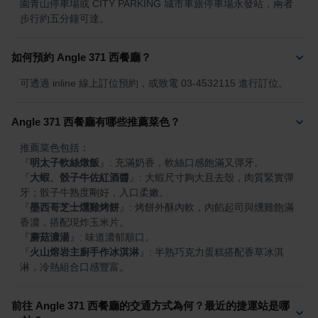
園青山停車場或 CITY PARKING 城市車旅停車場永發站，兩者
步行約五分鐘可達。
如何預約 Angle 371 西餐廳？
可透過 inline 線上訂位預約，或致電 03-4532115 進行訂位。
Angle 371 西餐廳有哪些推薦菜色？
『
明太子軟絲燉飯
』
『
大蝦、骰子牛佐紅酒醬
』
: 大蝦尺寸夠大且去殼，肉質緊實彈
『
墨西哥芝士燻雞烤餅
』
: 烤餅外酥內軟，內餡起司與燻雞飽滿
『
蘑菇濃湯
』
『
火山熔岩主廚手作冰淇淋
』
: 半熟巧克力蛋糕搭配香草冰淇
淋，冷熱組合口感豐富。
前往 Angle 371 西餐廳的交通方式為何？最近的捷運站是哪