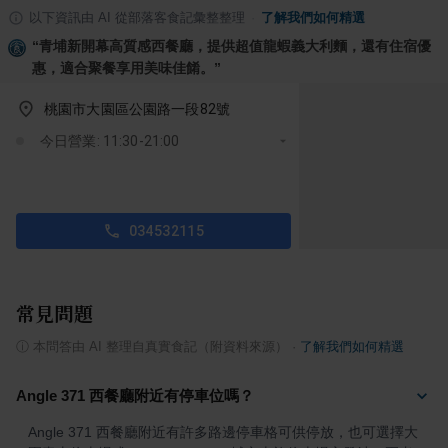
以下資訊由 AI 從部落客食記彙整整理
·
了解我們如何精選
“
青埔新開幕高質感西餐廳，提供超值龍蝦義大利麵，還有住宿優
惠，適合聚餐享用美味佳餚。
”
桃園市大園區公園路一段82號
今日營業: 11:30-21:00
034532115
常見問題
ⓘ
本問答由 AI 整理自真實食記（附資料來源）
·
了解我們如何精選
Angle 371 西餐廳附近有停車位嗎？
Angle 371 西餐廳附近有許多路邊停車格可供停放，也可選擇大