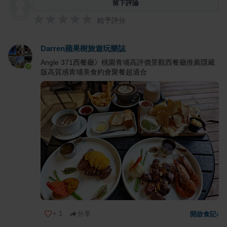
留下評論
給予評分
Darren蘋果樹旅遊玩樂誌
Angle 371西餐廳》桃園青埔高評價景觀西餐廳推薦隱藏
版高質感青埔美食約會聚餐超適合
+
1
分享
開啟食記
›