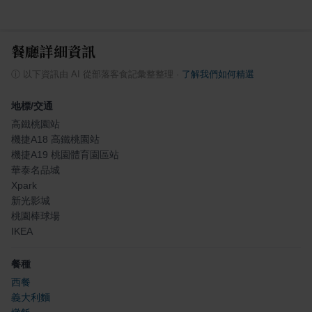
餐廳詳細資訊
ⓘ
以下資訊由 AI 從部落客食記彙整整理
·
了解我們如何精選
地標/交通
高鐵桃園站
機捷A18 高鐵桃園站
機捷A19 桃園體育園區站
華泰名品城
Xpark
新光影城
桃園棒球場
IKEA
餐種
西餐
義大利麵