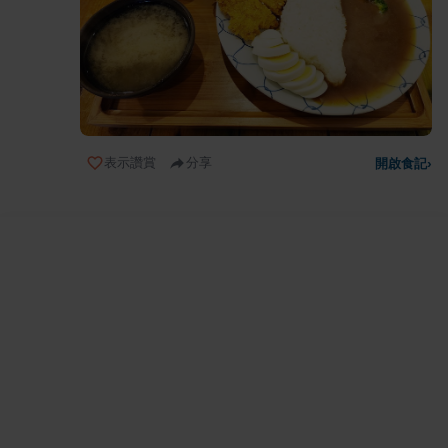
表示讚賞
分享
開啟食記
›