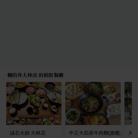
懶的丼大林店 的相似餐廳
誠石火鍋 大林店
中正大四喜牛肉麵(旗艦店）
大林