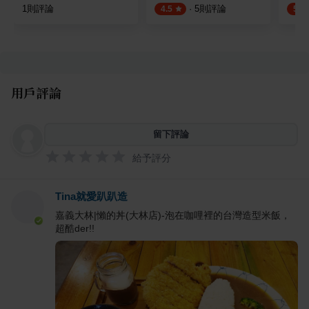
1
則評論
·
5
則評論
4.5
5.0
用戶評論
留下評論
給予評分
Tina就愛趴趴造
嘉義大林|懶的丼(大林店)-泡在咖哩裡的台灣造型米飯，
超酷der!!