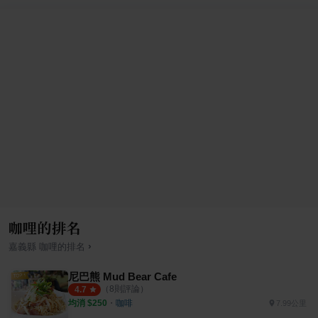
咖哩的排名
›
嘉義縣
咖哩
的排名
尼巴熊 Mud Bear Cafe
（
8
則評論）
4.7
均消 $
250
・
咖啡
7.99公里