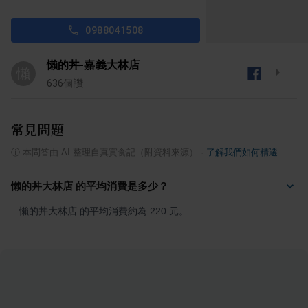
0988041508
懶的丼-嘉義大林店
懶
636
個讚
常見問題
ⓘ
本問答由 AI 整理自真實食記（附資料來源）
·
了解我們如何精選
懶的丼大林店 的平均消費是多少？
懶的丼大林店 的平均消費約為 220 元。