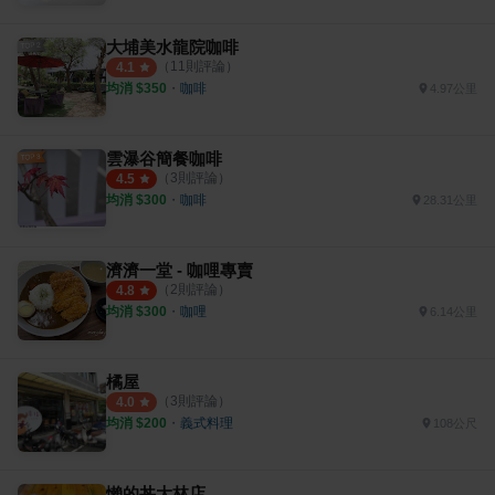
大埔美水龍院咖啡
（
11
則評論）
4.1
均消 $
350
・
咖啡
4.97公里
雲瀑谷簡餐咖啡
（
3
則評論）
4.5
均消 $
300
・
咖啡
28.31公里
濟濟一堂 - 咖哩專賣
（
2
則評論）
4.8
均消 $
300
・
咖哩
6.14公里
橘屋
（
3
則評論）
4.0
均消 $
200
・
義式料理
108公尺
懶的丼大林店