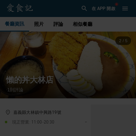
在 APP 開啟
餐廳資訊
照片
評論
相似餐廳
3
/
5
懶的丼大林店
1
則評論
·
嘉義縣大林鎮中興路19號
現正營業: 11:00-20:30