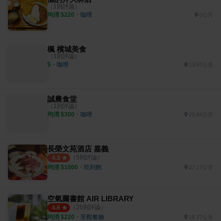
（
1
則評論）
均消 $
220
・
咖哩
0公尺
楓 檳城美食
（
1
則評論）
$
・
咖哩
13.97公里
誠農食堂
（
1
則評論）
均消 $
300
・
咖哩
25.84公里
長榮文苑酒店 嘉義
（
5
則評論）
4.3
均消 $
1000
・
吃到飽
22.17公里
空氣圖書館 AIR LIBRARY
（
26
則評論）
4.6
均消 $
220
・
景觀餐廳
15.77公里