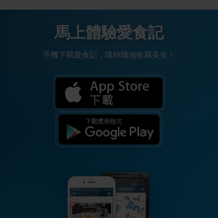
馬上體驗愛食記
手機下載愛食記，隨時隨地收藏美食！