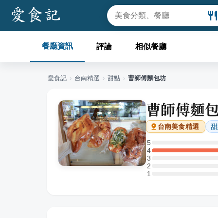
餐廳資訊
評論
相似餐廳
愛食記
›
台南
精選
›
甜點
›
曹師傅麵包坊
曹師傅麵
甜
台南
美食精選
5
5 星：0 則評論
4
4 星：1 則評論
3
3 星：0 則評論
2
2 星：0 則評論
1
1 星：0 則評論