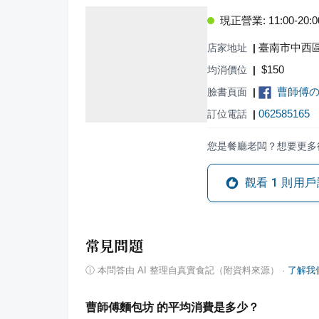
現正營業: 11:00-20:0
臺南市中西區
店家地址
|
$
150
均消價位
|
曹師傅
臉書頁面
|
062585165
訂位電話
|
您是餐廳老闆？想要更多
觀看
1
則用戶
常見問題
ⓘ
本問答由 AI 整理自真實食記（附資料來源）
·
了解我
曹師傅麵包坊 的平均消費是多少？