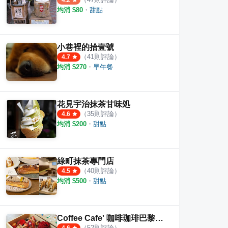
4.2
均消 $
80
・
甜點
小巷裡的拾壹號
（
41
則評論）
4.7
均消 $
270
・
早午餐
花見宇治抹茶甘味処
（
35
則評論）
4.6
均消 $
200
・
甜點
綠町抹茶專門店
（
40
則評論）
4.5
均消 $
500
・
甜點
Coffee Cafe' 咖啡珈琲巴黎小餐館
（
52
則評論）