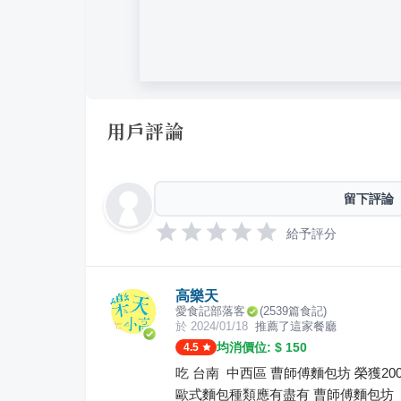
用戶評論
留下評論
給予評分
高樂天
愛食記部落客
(
2539
篇食記)
於
2024/01/18
推薦了這家餐廳
均消價位: $
150
4.5
吃 台南 中西區 曹師傅麵包坊 榮獲2
歐式麵包種類應有盡有 曹師傅麵包坊