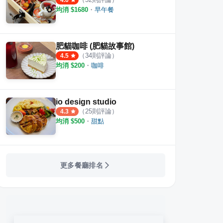
4.6
均消 $
1680
・
早午餐
肥貓咖啡 (肥貓故事館)
（
34
則評論）
4.5
均消 $
200
・
咖啡
io design studio
（
25
則評論）
4.3
均消 $
500
・
甜點
更多餐廳排名