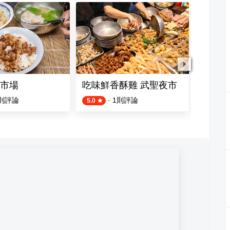
市場
吃味鮮香酥雞 武聖夜市
阿誠鮮
則評論
·
1
則評論
5.0
4.5