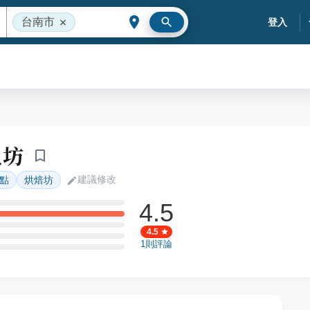
台南市
登入
包坊
建議修改
點
烘焙坊
4.5
4.5
1
則評論