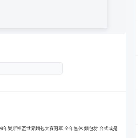
008年樂斯福盃世界麵包大賽冠軍 全年無休 麵包坊 台式或是