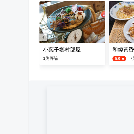
小葉子鄉村部屋
和緯黃昏
1
則評論
·
7
5.0