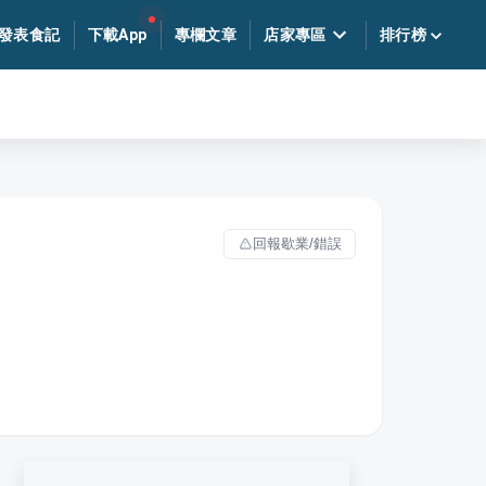
發表食記
下載App
專欄文章
店家專區
排行榜
回報歇業/錯誤