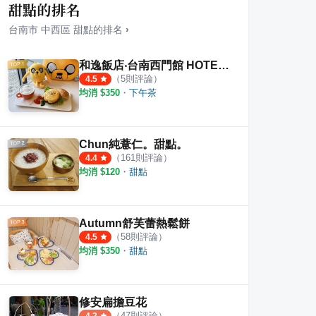
甜點的排名
台南市
中西區
甜點
的排名
›
和逸飯店‧台南西門館 HOTEL COZZI Ximen Tainan
（
5
則評論）
4.5
均消 $
350
・
下午茶
台南牛肉湯
伊豆站冰沙
32
·
2
則評論
1
則評論
5.0
Chun純薏仁。甜點。
（
161
則評論）
4.4
均消 $
120
・
甜點
Autumn舒芙蕾熱鬆餅
（
58
則評論）
4.5
均消 $
350
・
甜點
修安扁擔豆花
（
47
則評論）