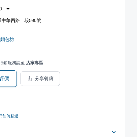
0
中華西路二段590號
の麵包坊
行銷服務請至
店家專區
評價
分享餐廳
們如何精選