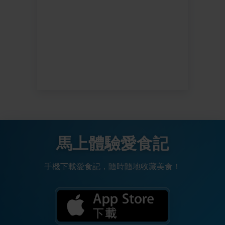
馬上體驗愛食記
手機下載愛食記，隨時隨地收藏美食！