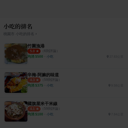
小吃的排名
›
桃園市
小吃
的排名
竹圍漁港
（
6
則評論）
5.0
均消 $
500
・
小吃
27.83公里
辛梅-阿嫲的味道
（
59
則評論）
4.3
均消 $
375
・
小吃
9.58公里
國旗屋米干米線
（
59
則評論）
4.1
均消 $
100
・
小吃
7.84公里