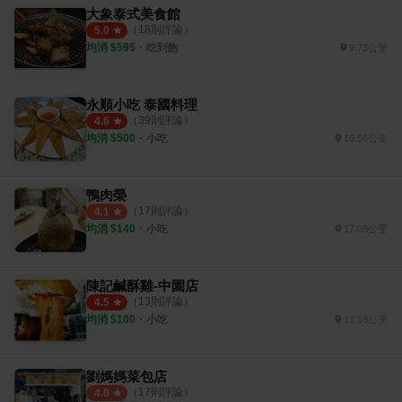
大象泰式美食館
（
18
則評論）
5.0
均消 $
595
・
吃到飽
9.73公里
永順小吃 泰國料理
（
39
則評論）
4.6
均消 $
500
・
小吃
16.56公里
鴨肉榮
（
17
則評論）
4.1
均消 $
140
・
小吃
17.03公里
陳記鹹酥雞-中園店
（
13
則評論）
4.5
均消 $
100
・
小吃
11.18公里
劉媽媽菜包店
（
17
則評論）
4.0