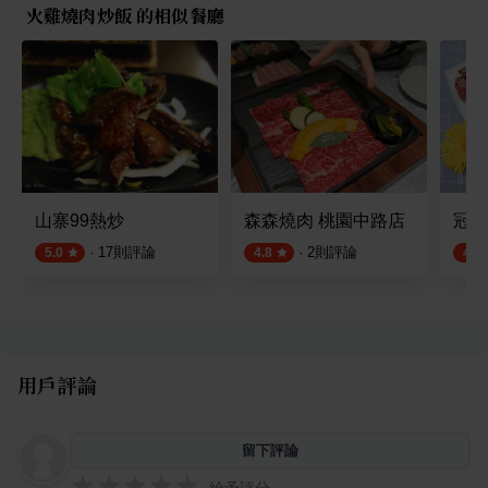
火雞燒肉炒飯 的相似餐廳
山寨99熱炒
森森燒肉 桃園中路店
冠軍
·
17
則評論
·
2
則評論
5.0
4.8
4.5
用戶評論
留下評論