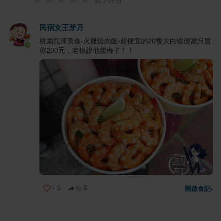
給予評分
民宿女王芽月
桃園龍潭美食-火雞燒肉飯-超便宜的20隻大白蝦便當只賣
你200元，老板說他後悔了！！
+
5
分享
開啟食記
›