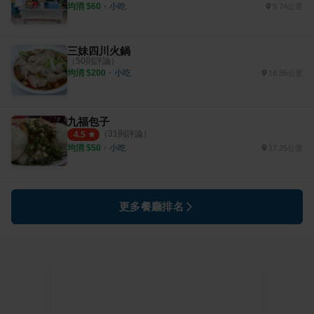
均消 $
60
・
小吃
9.74公里
三妹四川火鍋
（
50
則評論）
均消 $
200
・
小吃
18.86公里
九福包子
（
31
則評論）
4.5
均消 $
50
・
小吃
17.25公里
更多餐廳排名