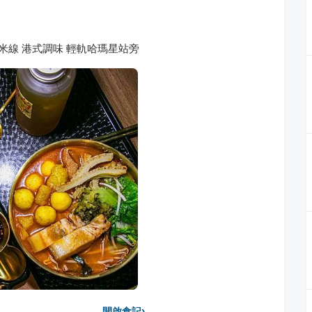
雲南米線 港式調味 輕軌哈瑪星站旁
›
開啟食記