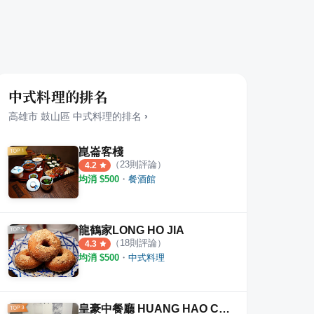
中式料理的排名
高雄市
鼓山區
中式料理
的排名
›
崑崙客棧
（
23
則評論）
4.2
均消 $
500
・
餐酒館
粽（丫惠肉粽店
拿笑洋行 Nachill 山美2.0
杜芳
·
1
則評論
·
6
則評論
1
則評
4.3
龍鶴家LONG HO JIA
（
18
則評論）
4.3
均消 $
500
・
中式料理
皇豪中餐廳 HUANG HAO CHINESE RESTAURANT