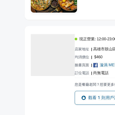
現正營業: 12:00-23:0
高雄市鼓山
店家地址
|
$
460
均消價位
|
漩渦 ME
臉書頁面
|
尚無電話
訂位電話
|
您是餐廳老闆？想要更多
觀看
1
則用戶