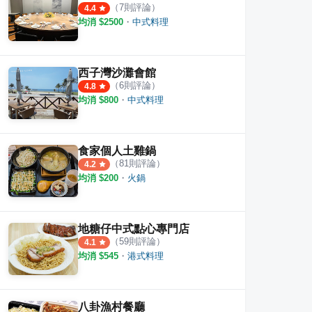
（
7
則評論）
4.4
均消 $
2500
・
中式料理
西子灣沙灘會館
（
6
則評論）
4.8
均消 $
800
・
中式料理
食家個人土雞鍋
（
81
則評論）
4.2
均消 $
200
・
火鍋
地糖仔中式點心專門店
（
59
則評論）
4.1
均消 $
545
・
港式料理
八卦漁村餐廳