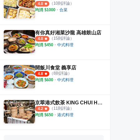
（
10
則評論）
4.0
均消 $
1000
・
合菜
有你真好湘菜沙龍 高雄鼓山店
（
15
則評論）
4.0
均消 $
450
・
中式料理
開飯川食堂 義享店
（
8
則評論）
4.8
均消 $
600
・
中式料理
京翠港式飲茶 KING CHUI HONG KONG CAFÉ
（
11
則評論）
4.2
均消 $
650
・
港式料理