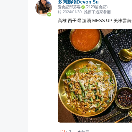
多肉動物Devon Su
愛食記部落客
(
2129
篇食記)
於
2024/01/30
推薦了這家餐廳
高雄 西子灣 漩渦 MESS UP 美味
+
2
分享