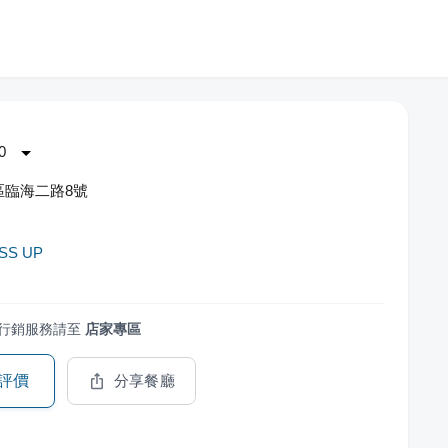
0
區臨海二路8號
SS UP
行銷服務請至
店家專區
評價
分享餐廳