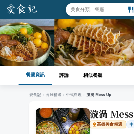
餐廳資訊
評論
相似餐廳
愛食記
›
高雄
精選
›
中式料理
›
漩渦 Mess Up
漩渦 Mess
中
高雄
美食精選