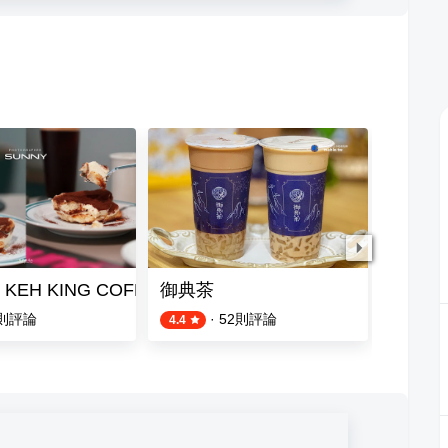
KEH KING COFFEE
御典茶
吳家肉
則評論
·
52
則評論
4.4
5.0