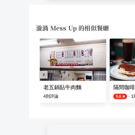
漩渦 Mess Up 的相似餐廳
老五鍋貼牛肉麵
隔間咖啡 
則評論
4
則評論
·
1
5.0