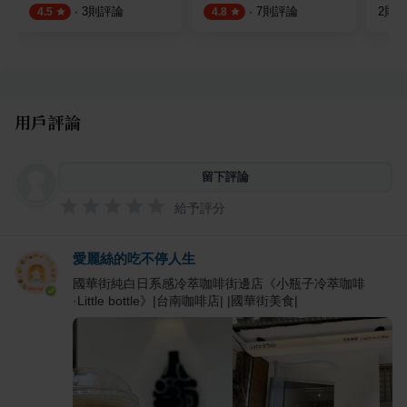
·
3
則評論
·
7
則評論
2
則
4.5
4.8
用戶評論
留下評論
給予評分
愛麗絲的吃不停人生
國華街純白日系感冷萃咖啡街邊店《小瓶子冷萃咖啡
·Little bottle》|台南咖啡店| |國華街美食|