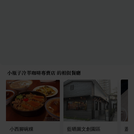
小瓶子冷萃咖啡專賣店 的相似餐廳
小西腳碗粿
藍晒圖文創園區
蓋不