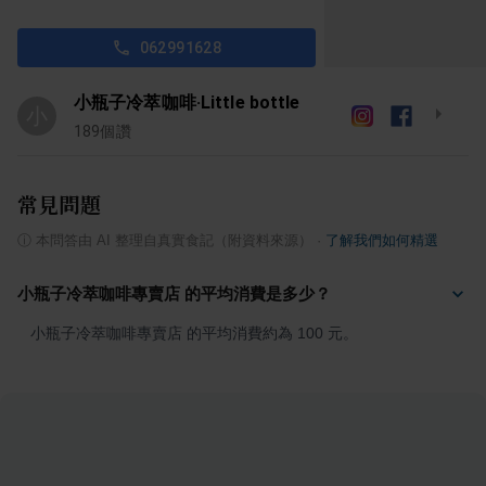
062991628
小瓶子冷萃咖啡·Little bottle
小
189
個讚
常見問題
ⓘ
本問答由 AI 整理自真實食記（附資料來源）
·
了解我們如何精選
小瓶子冷萃咖啡專賣店 的平均消費是多少？
小瓶子冷萃咖啡專賣店 的平均消費約為 100 元。