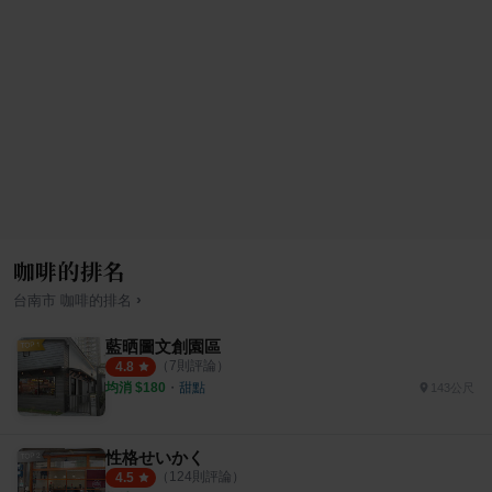
咖啡的排名
›
台南市
咖啡
的排名
藍晒圖文創園區
（
7
則評論）
4.8
均消 $
180
・
甜點
143公尺
性格せいかく
（
124
則評論）
4.5