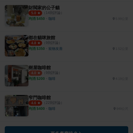
財閥家的公子貓
（
14
則評論）
5.0
均消 $
450
・
咖啡
5.99公里
都在貓咪旅館
（
9
則評論）
4.8
均消 $
350
・
寵物友善
1.52公里
樹屋咖啡館
（
9
則評論）
4.0
均消 $
200
・
咖啡
4.19公里
窄門咖啡館
（
22
則評論）
4.6
均消 $
400
・
咖啡
949公尺