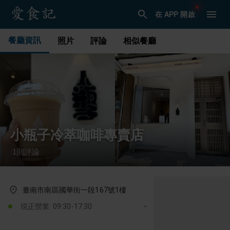
在 APP 開啟
餐廳資訊
照片
評論
相似餐廳
小瓶子冷萃咖啡專賣店
1
則評論
·
臺南市南區國華街一段167號1樓
現正營業: 09:30-17:30