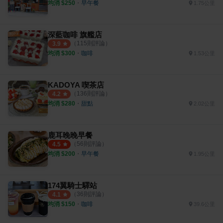
均消 $
250
・
早午餐
1.75公里
深藍咖啡 旗艦店
（
115
則評論）
3.9
均消 $
300
・
咖啡
1.53公里
KADOYA 喫茶店
（
136
則評論）
4.2
均消 $
280
・
甜點
2.02公里
鹿耳晚晚早餐
（
56
則評論）
4.5
均消 $
200
・
早午餐
1.95公里
174翼騎士驛站
（
36
則評論）
4.1
均消 $
150
・
咖啡
39.6公里