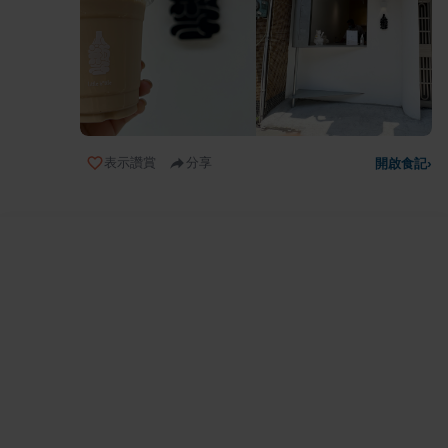
表示讚賞
分享
開啟食記
›