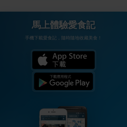
馬上體驗愛食記
手機下載愛食記，隨時隨地收藏美食！