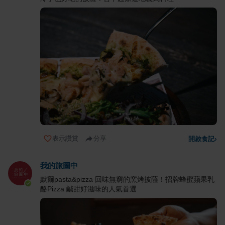
表示讚賞
分享
開啟食記
›
我的旅圖中
默爾pasta&pizza 回味無窮的窯烤披薩！招牌蜂蜜蘋果乳
酪Pizza 鹹甜好滋味的人氣首選