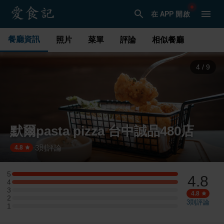
在 APP 開啟
餐廳資訊
照片
菜單
評論
相似餐廳
4
/
9
默爾pasta pizza 台中誠品480店
3
則評論
·
4.8
5
4.8
5 星：1 則評論
4
4 星：1 則評論
3
3 星：0 則評論
4.8
2
2 星：0 則評論
3
則評論
1
1 星：0 則評論