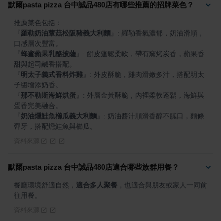
默爾pasta pizza 台中誠品480店有哪些推薦的招牌菜色？
『
羅勒奶油蕈菇松阪豬義大利麵
』
: 羅勒香氣濃郁，奶油滑順，
『
蜂蜜蘋果乳酪披薩
』
: 餅皮蓬鬆柔軟，帶有窯烤炭香，蘋果香
『
明太子義式香料炸雞
』
: 外皮酥脆，雞肉滑嫩多汁，搭配明太
『
那不勒斯海鮮烘蛋
』
: 外層金黃酥脆，內裡柔軟蓬鬆，海鮮與
『
奶油燻鮭魚櫛瓜義大利麵
』
: 奶油醬汁順滑香醇不膩口，麵條
彈牙，搭配燻鮭魚與櫛瓜。
資料來源
默爾pasta pizza 台中誠品480店適合哪些族群用餐？
餐廳環境舒適自然，
適合多人聚餐
，也適合與朋友或家人一同前
往用餐。
資料來源