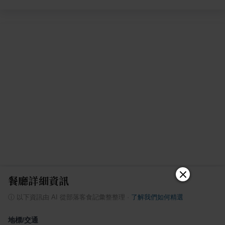
餐廳詳細資訊
ⓘ
以下資訊由 AI 從部落客食記彙整整理
·
了解我們如何精選
地標/交通