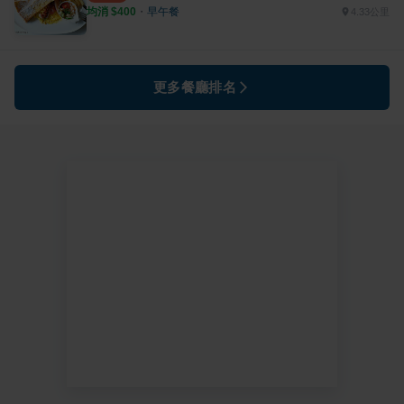
均消 $
400
・
早午餐
4.33公里
更多餐廳排名