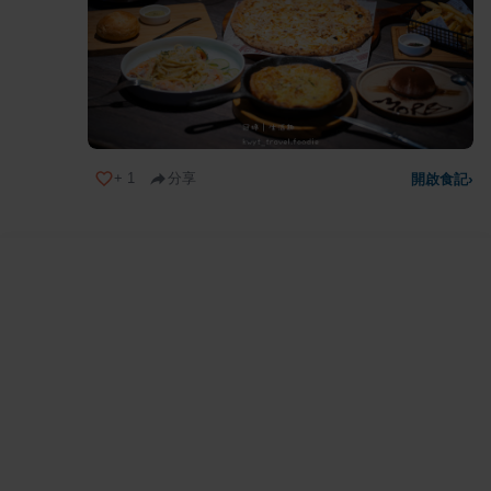
+
1
分享
開啟食記
›