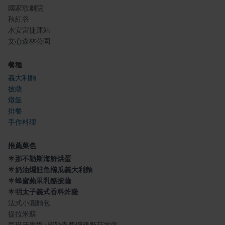
國家歌劇院
秋紅谷
水安宮捷運站
文心森林公園
餐種
義大利麵
披薩
燉飯
排餐
手作料理
推薦菜色
🌟
那不勒斯海鮮烘蛋
🌟
奶油燻鮭魚櫛瓜義大利麵
🌟
蜂蜜蘋果乳酪披薩
🌟
明太子義式香料炸雞
法式小圓麵包
提拉米蘇
西班牙廣場+羅勒青醬燻雞野菇披薩