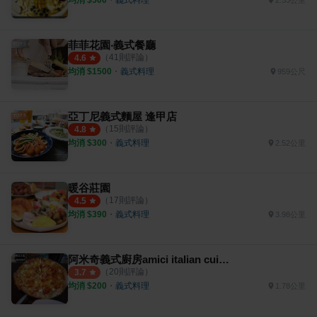
2.53公里
菲菲花園‧義式餐廳
（
41
則評論）
4.6
均消 $
1500
・
義式料理
959公尺
亞丁尼義式麵屋 逢甲店
（
15
則評論）
4.8
均消 $
300
・
義式料理
2.52公里
暖谷莊園
（
17
則評論）
4.5
均消 $
390
・
義式料理
3.98公里
阿米奇義式廚房amici italian cuisine
（
20
則評論）
3.7
均消 $
200
・
義式料理
1.78公里