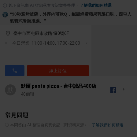
以下資訊由 AI 從部落客食記彙整整理
·
了解我們如何精選
“
90秒窯烤披薩，外厚內薄軟Q，鹹甜蜂蜜蘋果乳酪口味，西屯人
氣義式餐廳推薦。
”
臺中市西屯區市政路480號6F
今日營業: 11:00-14:00, 17:00-22:00
線上訂位
默爾 pasta pizza - 台中誠品480店
默
40
個讚
常見問題
ⓘ
本問答由 AI 整理自真實食記（附資料來源）
·
了解我們如何精選