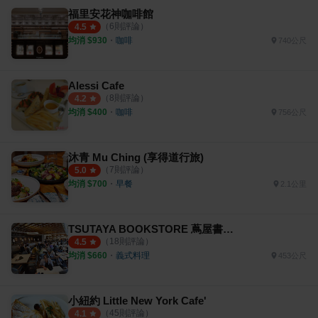
福里安花神咖啡館
（
6
則評論）
4.5
均消 $
930
・
咖啡
740公尺
Alessi Cafe
（
8
則評論）
4.2
均消 $
400
・
咖啡
756公尺
沐青 Mu Ching (享得道行旅)
（
7
則評論）
5.0
均消 $
700
・
早餐
2.1公里
TSUTAYA BOOKSTORE 蔦屋書店 臺中市政店
（
18
則評論）
4.5
均消 $
660
・
義式料理
453公尺
小紐約 Little New York Cafe'
（
45
則評論）
4.1