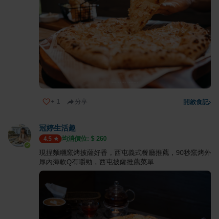
+
1
分享
開啟食記
›
冠婷生活趣
均消價位: $
260
4.5
現捏麵糰窯烤披薩好香，西屯義式餐廳推薦，90秒窯烤外
厚內薄軟Q有嚼勁，西屯披薩推薦菜單