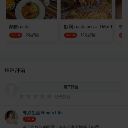
麵麵pasta
默爾 pasta pizza J Mall店
想吃
·
2
則評論
·
12
則評論
5.0
4.6
4.0
用戶評論
留下評論
給予評分
寗好生活 Ning's Life
5.0
冷了也好吃的披薩！台中起家道地義式料理