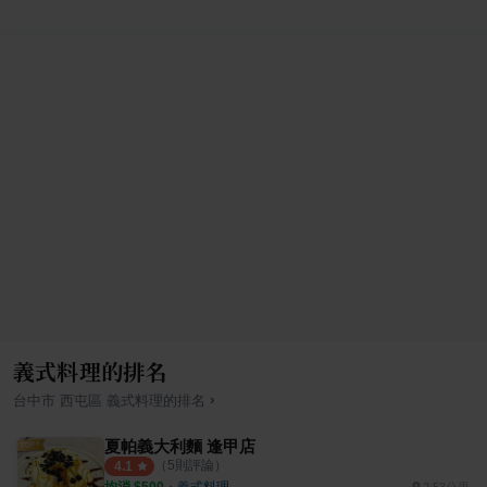
義式料理的排名
›
台中市
西屯區
義式料理
的排名
夏帕義大利麵 逢甲店
（
5
則評論）
4.1
均消 $
500
・
義式料理