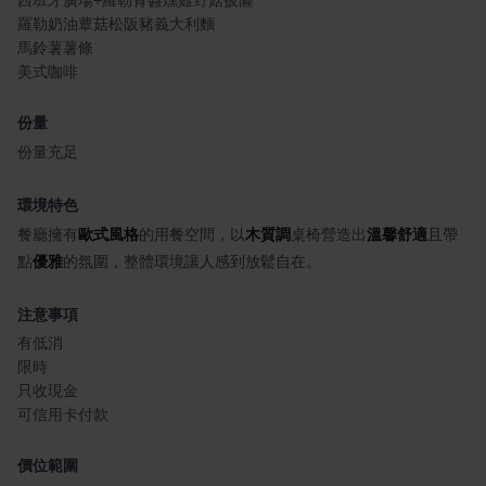
羅勒奶油蕈菇松阪豬義大利麵
馬鈴薯薯條
美式咖啡
份量
份量充足
環境特色
餐廳擁有
歐式風格
的用餐空間，以
木質調
桌椅營造出
溫馨舒適
且帶
點
優雅
的氛圍，整體環境讓人感到放鬆自在。
注意事項
有低消
限時
只收現金
可信用卡付款
價位範圍