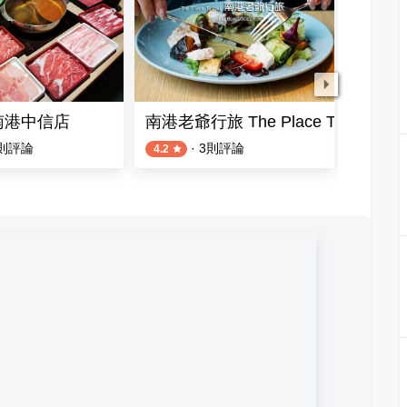
南港中信店
南港老爺行旅 The Place Taipei
欣葉小
則評論
·
3
則評論
4.2
4.3