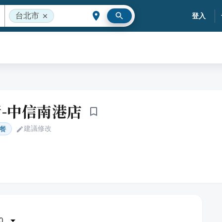
台北市
登入
-中信南港店
建議修改
餐
0