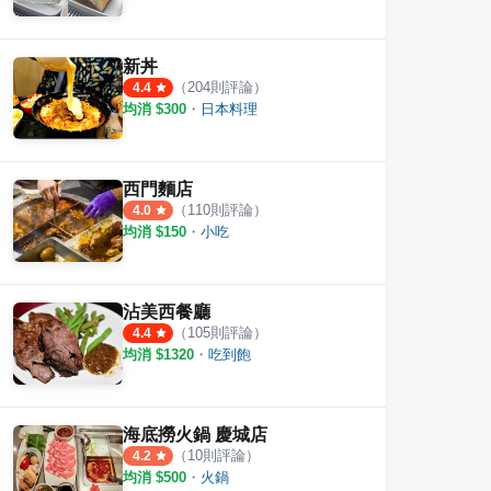
新丼
（
204
則評論）
4.4
均消 $
300
・
日本料理
西門麵店
（
110
則評論）
4.0
均消 $
150
・
小吃
沾美西餐廳
（
105
則評論）
4.4
均消 $
1320
・
吃到飽
海底撈火鍋 慶城店
（
10
則評論）
4.2
均消 $
500
・
火鍋