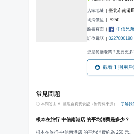
臺北市南港區
店家地址
|
$
250
均消價位
|
中信兄
臉書頁面
|
0227890188
訂位電話
|
您是餐廳老闆？想要更多
觀看
1
則用戶
常見問題
ⓘ
本問答由 AI 整理自真實食記（附資料來源）
·
了解我
根本在旅行-中信南港店 的平均消費是多少？
根本在旅行-中信南港店 的平均消費約為 250 元。