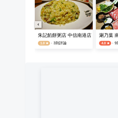
 南港LaLaport店
朱記餡餅粥店 中信南港店
涮乃葉 
評論
·
3
則評論
·
9
1.0
4.0