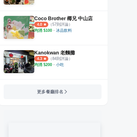
Coco Brother 椰兄 中山店
（
57
則評論）
4.0
均消 $
100
・
冰品飲料
Kanokwan 老麵攤
（
84
則評論）
4.3
均消 $
200
・
小吃
更多餐廳排名