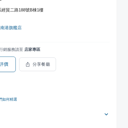
經貿二路188號B棟1樓
弟南港旗艦店
行銷服務請至
店家專區
評價
分享餐廳
們如何精選