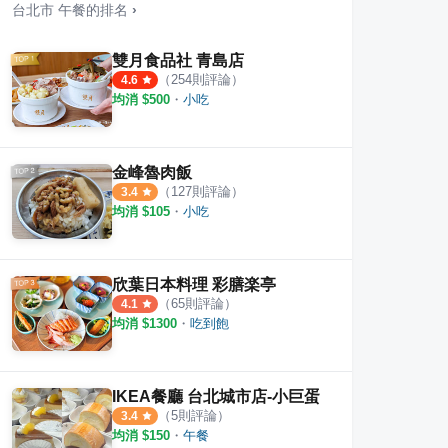
台北市
午餐
的排名
›
雙月食品社 青島店
（
254
則評論）
4.6
均消 $
500
・
小吃
聚 今品南港店
the Diner 樂子 南港店
羽村
·
12
則評論
·
23
則評論
1
則評
3.3
金峰魯肉飯
（
127
則評論）
3.4
均消 $
105
・
小吃
欣葉日本料理 彩膳楽亭
（
65
則評論）
4.1
均消 $
1300
・
吃到飽
IKEA餐廳 台北城市店-小巨蛋
（
5
則評論）
3.4
均消 $
150
・
午餐