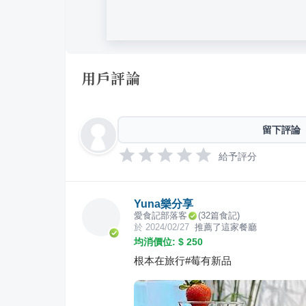
用戶評論
留下評論
給予評分
Yuna樂分享
愛食記部落客
(
32
篇食記)
於
2024/02/27
推薦了這家餐廳
均消價位: $
250
根本在旅行#莓有新品