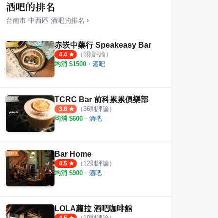
酒吧的排名
台南市
中西區
酒吧
的排名
›
赤崁中藥行 Speakeasy Bar
（
6
則評論）
4.4
均消 $
1500
・
酒吧
TCRC Bar 前科累累俱樂部
（
36
則評論）
3.8
均消 $
600
・
酒吧
Bar Home
（
12
則評論）
4.5
均消 $
900
・
酒吧
LOLA蘿拉 酒吧咖啡館
（
10
則評論）