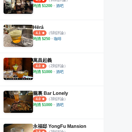
4.5
均消 $
1200
・
酒吧
er
籠裏 Bar Lonely
榕 洋
Hērá
（
5
則評論）
4.1
·
2
則評論
·
3
則評論
4.0
4.5
均消 $
250
・
咖啡
萬昌起義
（
2
則評論）
4.0
均消 $
1000
・
酒吧
籠裏 Bar Lonely
（
3
則評論）
4.0
均消 $
1000
・
酒吧
永福邸 YongFu Mansion
（
2
則評論）