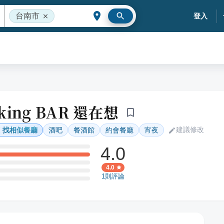
台南市
登入
nking BAR 還在想
建議修改
找相似餐廳
酒吧
餐酒館
約會餐廳
宵夜
4.0
4.0
1
則評論