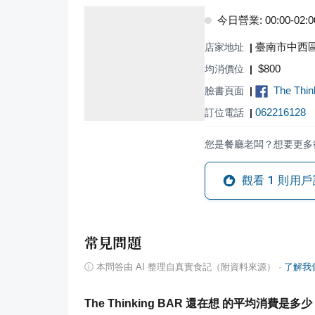
今日營業: 00:00-02:00,
臺南市中西區
店家地址
|
$
800
均消價位
|
The Thi
臉書頁面
|
062216128
訂位電話
|
您是餐廳老闆？想要更多
觀看
1
則用戶
常見問題
ⓘ
本問答由 AI 整理自真實食記（附資料來源）
·
了解我
The Thinking BAR 還在想 的平均消費是多