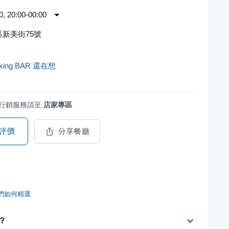
 20:00-00:00
新美街75號
nking BAR 還在想
行銷服務請至
店家專區
評價
分享餐廳
們如何精選
少？