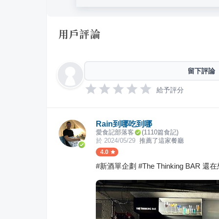
用戶評論
留下評論
給予評分
Rain到哪吃到哪
愛食記部落客
(
1110
篇食記)
於
2024/05/29
推薦了這家餐廳
4.0
#新酒單企劃 #The Thinking BAR 