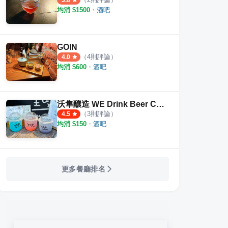
3.8
均消 $
1500
・
酒吧
GOIN
（
4
則評論）
4.0
均消 $
600
・
酒吧
沃隼釀造 WE Drink Beer Company
（
3
則評論）
4.5
均消 $
150
・
酒吧
更多餐廳排名