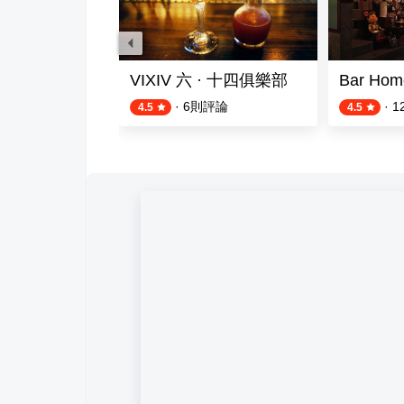
ays
VIXIV 六 · 十四俱樂部
Bar Hom
評論
·
6
則評論
·
1
4.5
4.5