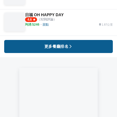
日福 OH HAPPY DAY
（
32
則評論）
4.6
均消 $
246
・
甜點
1.87公里
更多餐廳排名