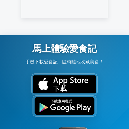
馬上體驗愛食記
手機下載愛食記，隨時隨地收藏美食！