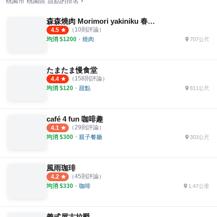
›
桃園市
桃園區
甜點
的排名
森森燒肉 Morimori yakiniku 春日店
（
10
則評論）
4.5
均消 $
1200
・
燒肉
707公尺
たまたま慢食堂
（
158
則評論）
4.4
均消 $
120
・
甜點
811公尺
café 4 fun 咖啡趣
（
29
則評論）
4.1
均消 $
300
・
親子餐廳
303公尺
風雨珈琲
（
45
則評論）
4.2
均消 $
330
・
咖啡
1.47公里
義式屋古拉爵