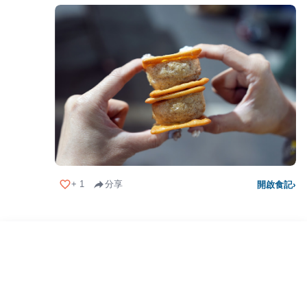
+
1
分享
開啟食記
›