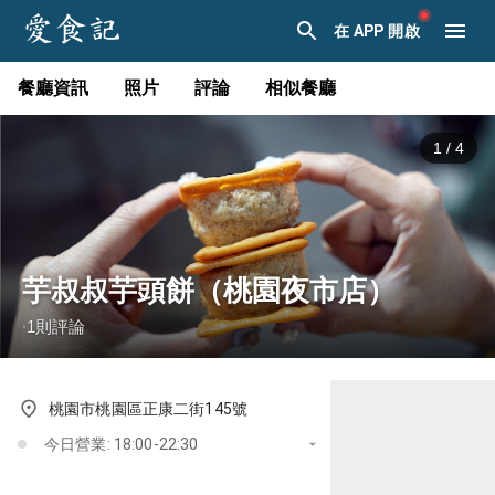
在 APP 開啟
餐廳資訊
照片
評論
相似餐廳
1
/
4
芋叔叔芋頭餅（桃園夜市店）
1
則評論
·
桃園市桃園區正康二街145號
今日營業: 18:00-22:30