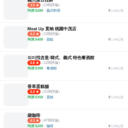
（
13
則評論）
3.5
均消 $
280
・
義式料理
1.63公里
Meat Up 覓晌 桃園中茂店
（
13
則評論）
4.2
均消 $
400
・
甜點
1.44公里
의미找含意-韓式、義式 特色餐酒館
（
12
則評論）
4.6
均消 $
300
・
餐酒館
1.99公里
香草蛋糕舖
（
21
則評論）
4.4
均消 $
350
・
蛋糕
1.03公里
燊咖啡
（
47
則評論）
4.3
均消 $
200
・
咖啡
1.58公里