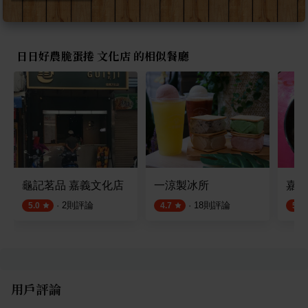
日日好農脆蛋捲 文化店 的相似餐廳
龜記茗品 嘉義文化店
一涼製冰所
嘉義
·
2
則評論
·
18
則評論
5.0
4.7
5.0
用戶評論