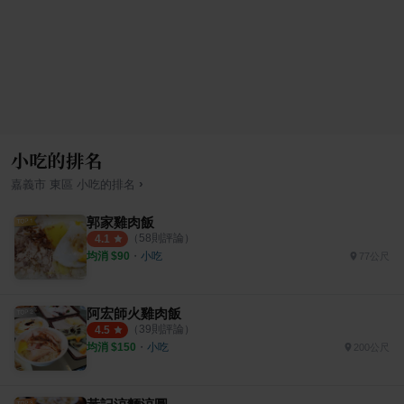
小吃的排名
›
嘉義市
東區
小吃
的排名
郭家雞肉飯
（
58
則評論）
4.1
均消 $
90
・
小吃
77公尺
阿宏師火雞肉飯
（
39
則評論）
4.5
均消 $
150
・
小吃
200公尺