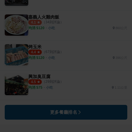
嘉義人火雞肉飯
（
34
則評論）
4.1
均消 $
120
・
小吃
860公尺
烤玉米
（
67
則評論）
4.4
均消 $
120
・
小吃
396公尺
興加臭豆腐
（
29
則評論）
4.5
均消 $
75
・
小吃
1.11公里
更多餐廳排名