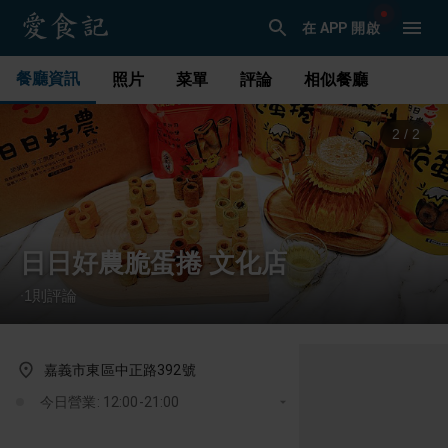
在 APP 開啟
餐廳資訊
照片
菜單
評論
相似餐廳
1
/
2
日日好農脆蛋捲 文化店
1
則評論
·
嘉義市東區中正路392號
今日營業: 12:00-21:00