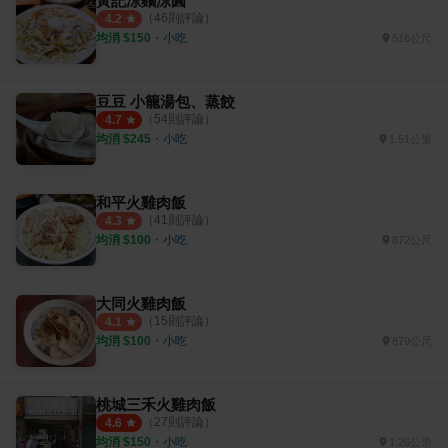
黃記涼麵涼圓
（
46
則評論）
4.2
均消 $
150
・
小吃
516公尺
豆豆 小籠湯包、蒸餃
（
54
則評論）
4.7
均消 $
245
・
小吃
1.51公里
和平火雞肉飯
（
41
則評論）
4.3
均消 $
100
・
小吃
872公尺
大同火雞肉飯
（
15
則評論）
4.1
均消 $
100
・
小吃
879公尺
桃城三禾火雞肉飯
（
27
則評論）
4.6
均消 $
150
・
小吃
1.26公里