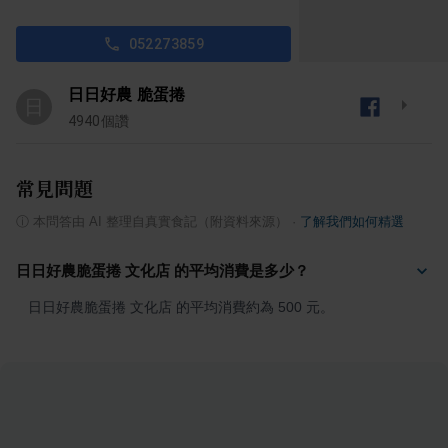
052273859
日日好農 脆蛋捲
日
4940
個讚
常見問題
ⓘ
本問答由 AI 整理自真實食記（附資料來源）
·
了解我們如何精選
日日好農脆蛋捲 文化店 的平均消費是多少？
日日好農脆蛋捲 文化店 的平均消費約為 500 元。