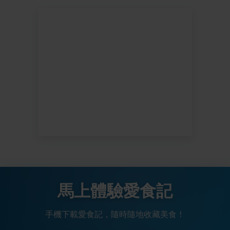
馬上體驗愛食記
手機下載愛食記，隨時隨地收藏美食！