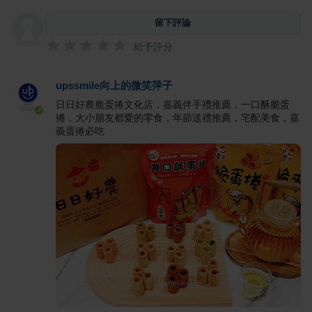
留下評論
給予評分
upssmile向上的微笑萍子
日日好農脆蛋捲文化店，嘉義伴手禮推薦，一口酥脆蛋
捲，大小朋友都愛的零食，年節送禮推薦，宅配美食，嘉
義蛋捲必吃