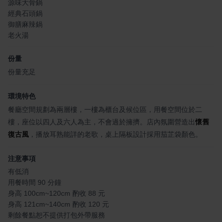
源味大骨鍋
經典石頭鍋
御膳麻辣鍋
老火湯
份量
份量充足
環境特色
餐廳空間規劃為兩層樓，一樓為櫃台及候位區，用餐空間位於二
樓，座位以四人及六人為主，不會過於擁擠。店內氛圍營造出
懷舊
復古風
，播放耳熟能詳的老歌，桌上隔板設計採用茄芷袋顏色。
注意事項
有低消
用餐時間 90 分鐘
身高 100cm~120cm 酌收 88 元
身高 121cm~140cm 酌收 120 元
剩餘餐點恕不提供打包外帶服務