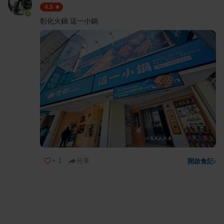
4.5
彰化火鍋 這一小鍋
+
1
分享
開啟食記
›