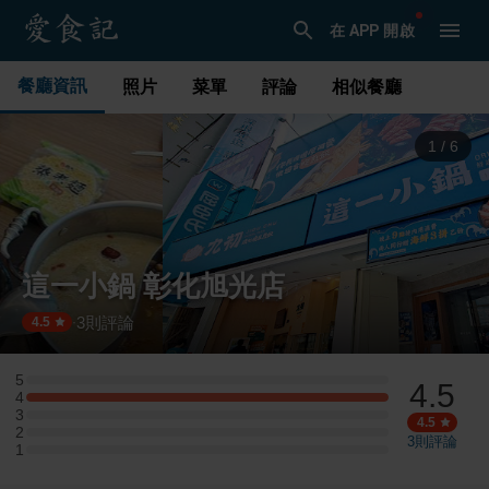
在 APP 開啟
餐廳資訊
照片
菜單
評論
相似餐廳
1
/
6
這一小鍋 彰化旭光店
3
則評論
·
4.5
5
4.5
5 星：0 則評論
4
4 星：1 則評論
3
3 星：0 則評論
4.5
2
2 星：0 則評論
3
則評論
1
1 星：0 則評論