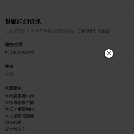
餐廳詳細資訊
ⓘ
以下資訊由 AI 從部落客食記彙整整理
·
了解我們如何精選
地標/交通
彰化基督教醫院
餐種
火鍋
推薦菜色
🌟
特選板腱牛肉
🌟
特選培根牛肉
🌟
低卡嫩雞胸肉
🌟
上選梅花豬肉
鯛魚蛤蜊
無骨雞腿肉