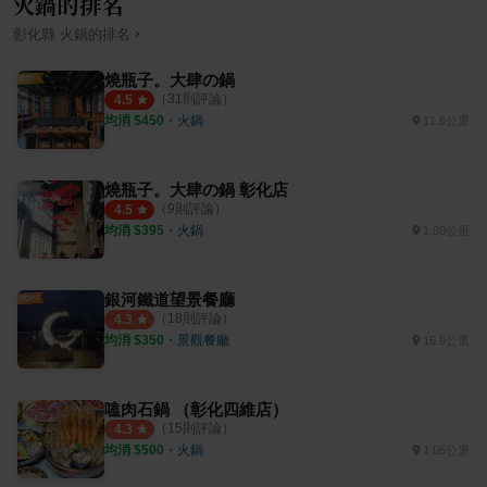
火鍋的排名
›
彰化縣
火鍋
的排名
燒瓶子。大肆の鍋
（
31
則評論）
4.5
均消 $
450
・
火鍋
11.6公里
燒瓶子。大肆の鍋 彰化店
（
9
則評論）
4.5
均消 $
395
・
火鍋
1.09公里
銀河鐵道望景餐廳
（
18
則評論）
4.3
均消 $
350
・
景觀餐廳
16.9公里
嗑肉石鍋 （彰化四維店）
（
15
則評論）
4.3
均消 $
500
・
火鍋
1.05公里