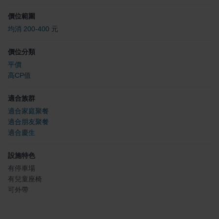
價位範圍
均消 200-400 元
價位分類
平價
高CP值
適合族群
適合家庭聚餐
適合朋友聚餐
適合慶生
設施特色
有停車場
有兒童座椅
可外帶