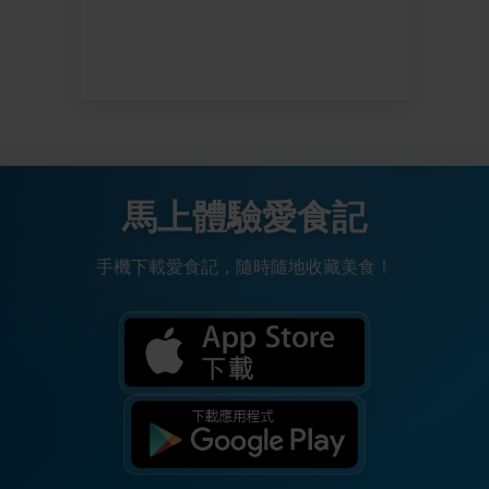
馬上體驗愛食記
手機下載愛食記，隨時隨地收藏美食！