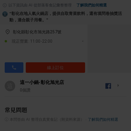
以下資訊由 AI 從部落客食記彙整整理
·
了解我們如何精選
“
彰化在地人氣火鍋店，提供自取青菜飲料，還有填問卷抽獎活
動，適合親子用餐。
”
彰化縣彰化市旭光路257號
現正營業: 11:00-22:00
線上訂位
這一小鍋-彰化旭光店
這
0
個讚
常見問題
ⓘ
本問答由 AI 整理自真實食記（附資料來源）
·
了解我們如何精選