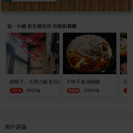
這一小鍋 彰化旭光店 的相似餐廳
燒瓶子。大肆の鍋 彰化店
不時不食清鍋物
泊君
·
9
則評論
·
15
則評論
4.5
4.0
4.5
用戶評論