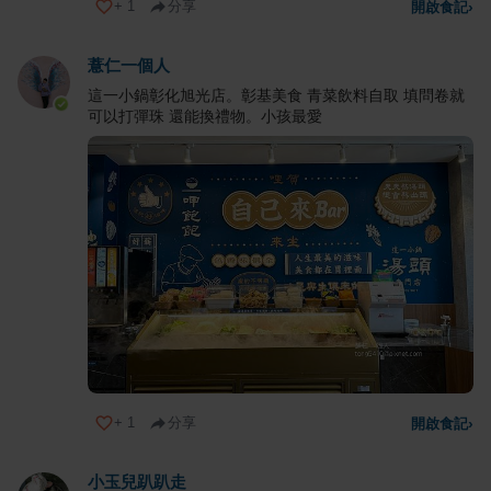
+
1
分享
開啟食記
›
薏仁一個人
這一小鍋彰化旭光店。彰基美食 青菜飲料自取 填問卷就
可以打彈珠 還能換禮物。小孩最愛
+
1
分享
開啟食記
›
小玉兒趴趴走