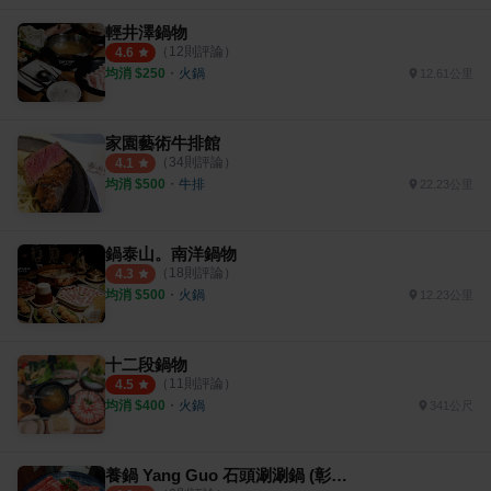
輕井澤鍋物
（
12
則評論）
4.6
均消 $
250
・
火鍋
12.61公里
家園藝術牛排館
（
34
則評論）
4.1
均消 $
500
・
牛排
22.23公里
鍋泰山。南洋鍋物
（
18
則評論）
4.3
均消 $
500
・
火鍋
12.23公里
十二段鍋物
（
11
則評論）
4.5
均消 $
400
・
火鍋
341公尺
養鍋 Yang Guo 石頭涮涮鍋 (彰化旗艦店)