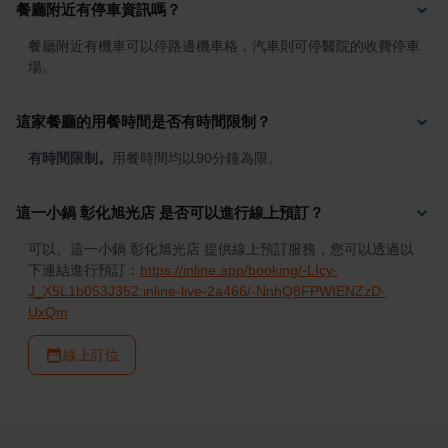
餐廳附近有停車資訊嗎？
餐廳附近有機車可以停路邊機車格，汽車則可停醫院的收費停車
場。
這家餐廳的用餐時間是否有時間限制？
有時間限制。
用餐時間均以90分鐘為限。
這一小鍋 彰化旭光店 是否可以進行線上預訂？
可以。這一小鍋 彰化旭光店 提供線上預訂服務，您可以透過以
下連結進行預訂：
https://inline.app/booking/-LIcy-
J_X5L1b053J352:inline-live-2a466/-NnhQ8FPWIENZzD-
UxQm
線上訂位