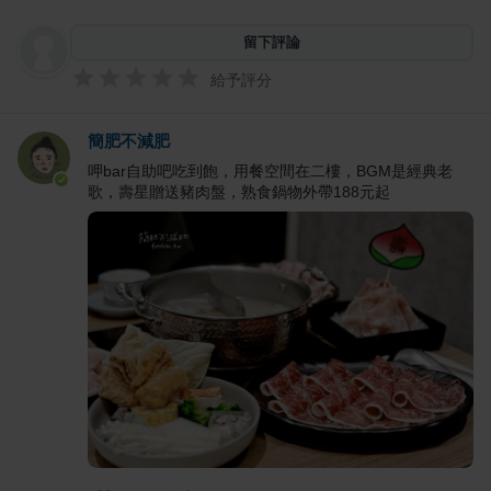
留下評論
給予評分
簡肥不減肥
呷bar自助吧吃到飽，用餐空間在二樓，BGM是經典老
歌，壽星贈送豬肉盤，熟食鍋物外帶188元起