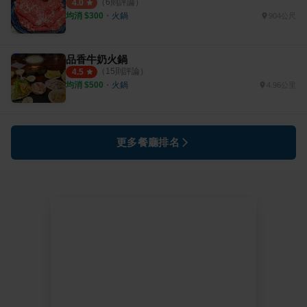
（
6
則評論）
4.0
均消 $
300
・
火鍋
904公尺
品香牛奶火鍋
（
15
則評論）
4.5
均消 $
500
・
火鍋
4.96公里
更多餐廳排名