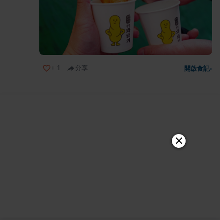
+
1
分享
開啟食記
›