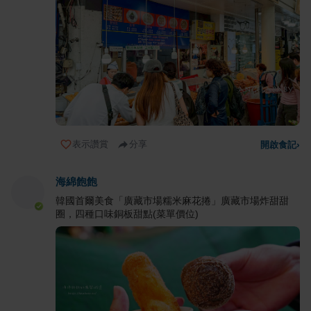
表示讚賞
分享
開啟食記
›
海綿飽飽
韓國首爾美食「廣藏市場糯米麻花捲」廣藏市場炸甜甜
圈，四種口味銅板甜點(菜單價位)