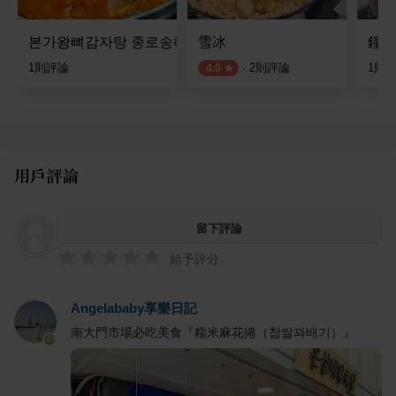
본가왕뼈감자탕 종로송해길점
雪冰
鐘路
1
則評論
·
2
則評論
1
則
4.0
用戶評論
留下評論
給予評分
Angelababy享樂日記
南大門市場必吃美食『糯米麻花捲（찹쌀꽈배기）』