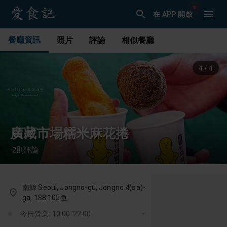
在 APP 開啟
餐廳資訊
照片
評論
相似餐廳
1
/
4
廣藏市場糯米麻花捲
2
則評論
·
南韓 Seoul, Jongno-gu, Jongno 4(sa)-
ga, 188 105호
今日營業: 10:00-22:00