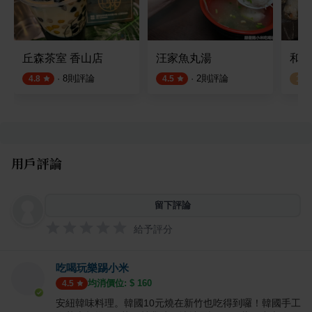
丘森茶室 香山店
汪家魚丸湯
和風
·
8
則評論
·
2
則評論
4.8
4.5
1.0
用戶評論
留下評論
給予評分
吃喝玩樂踢小米
均消價位: $
160
4.5
安紐韓味料理。韓國10元燒在新竹也吃得到囉！韓國手工