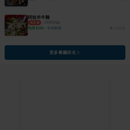
阿桂羊牛雜
（
28
則評論）
4.3
均消 $
200
・
中式料理
3.15公里
更多餐廳排名