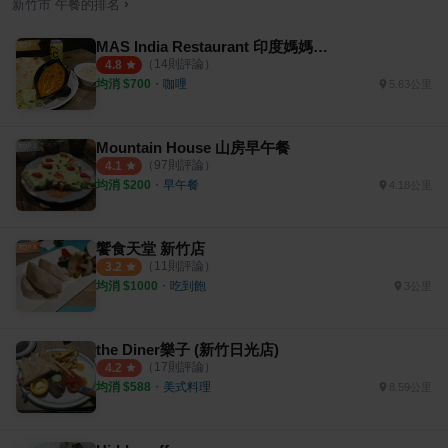
›
新竹市
午餐
的排名
MAS India Restaurant 印度媽媽料理
（
14
則評論）
4.8
均消 $
700
・
咖哩
5.63公里
Mountain House 山房早午餐
（
97
則評論）
4.1
均消 $
200
・
早午餐
4.18公里
饗食天堂 新竹店
（
11
則評論）
3.2
均消 $
1000
・
吃到飽
3公里
the Diner樂子 (新竹日光店)
（
17
則評論）
4.2
均消 $
588
・
美式料理
8.59公里