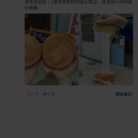
海苔也超推！ (菜單營業時間地址電話) - 跟著踢小米吃喝
玩樂趣
+
2
分享
開啟食記
›