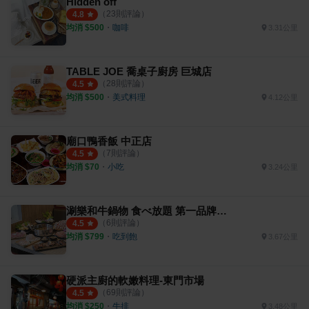
Hidden off
（
23
則評論）
4.8
均消 $
500
・
咖啡
3.31公里
TABLE JOE 喬桌子廚房 巨城店
（
28
則評論）
4.5
均消 $
500
・
美式料理
4.12公里
廟口鴨香飯 中正店
（
7
則評論）
4.5
均消 $
70
・
小吃
3.24公里
涮樂和牛鍋物 食べ放題 第一品牌 新竹經國店
（
6
則評論）
4.5
均消 $
799
・
吃到飽
3.67公里
硬派主廚的軟嫩料理-東門市場
（
69
則評論）
4.5
均消 $
250
・
牛排
3.48公里