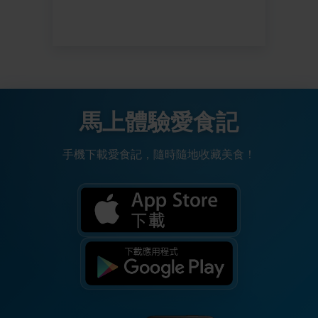
馬上體驗愛食記
手機下載愛食記，隨時隨地收藏美食！