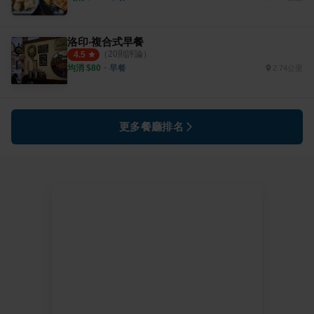
洛印‧複合式早餐
（
20
則評論）
4.5
均消 $
80
・
早餐
2.74公里
更多餐廳排名