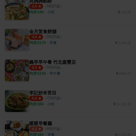
吳媽媽餡餅
（
9
則評論）
4.5
均消 $
40
・
小吃
11公里
金月笈食餅舖
（
9
則評論）
4.9
均消 $
170
・
早餐
1.44公里
義早早午餐 竹北嘉豐店
（
5
則評論）
4.5
均消 $
150
・
早午餐
686公尺
李記炒米苔目
（
7
則評論）
5.0
均消 $
60
・
小吃
11.16公里
暖暖早餐廳
（
8
則評論）
4.2
均消 $
90
・
早餐
2.32公里