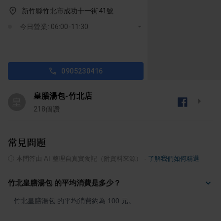
新竹縣竹北市成功十一街41號
今日營業: 06:00-11:30
0905230416
皇膳湯包-竹北店
皇
218
個讚
常見問題
ⓘ
本問答由 AI 整理自真實食記（附資料來源）
·
了解我們如何精選
竹北皇膳湯包 的平均消費是多少？
竹北皇膳湯包 的平均消費約為 100 元。