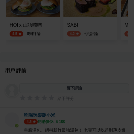
HOI x 山語喃喃
SABI
Mu
·
8
則評論
·
6
則評論
4.5
4.2
4.0
用戶評論
留下評論
給予評分
吃喝玩樂踢小米
均消價位: $
100
4.5
皇膳湯包。網稱新竹最強湯包！ 老饕可以吃得到薄皮爆