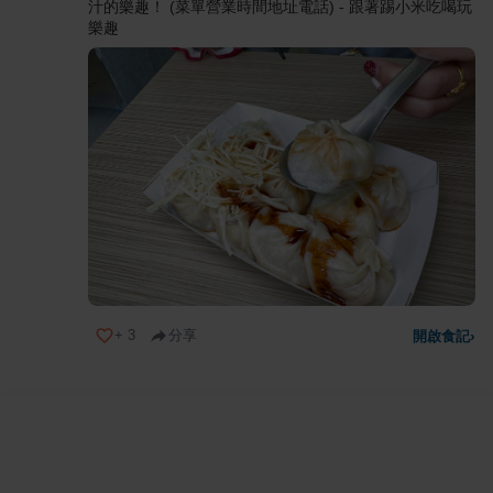
汁的樂趣！ (菜單營業時間地址電話) - 跟著踢小米吃喝玩
樂趣
+
3
分享
開啟食記
›