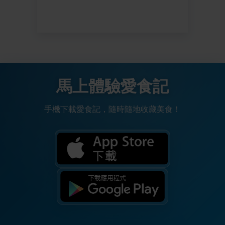
馬上體驗愛食記
手機下載愛食記，隨時隨地收藏美食！