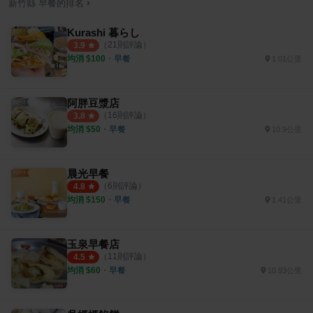
›
新竹縣
早餐
的排名
Kurashi 暮らし
（
21
則評論）
3.9
均消 $
100
・
早餐
1.01公里
阿胖豆漿店
（
16
則評論）
3.8
均消 $
50
・
早餐
10.9公里
晨光早餐
（
6
則評論）
4.8
均消 $
150
・
早餐
1.41公里
玉泉早餐店
（
11
則評論）
4.5
均消 $
60
・
早餐
10.93公里