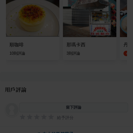
順咖啡
那瑪卡西
丹曼
10
則評論
3
則評論
4.6
用戶評論
留下評論
給予評分