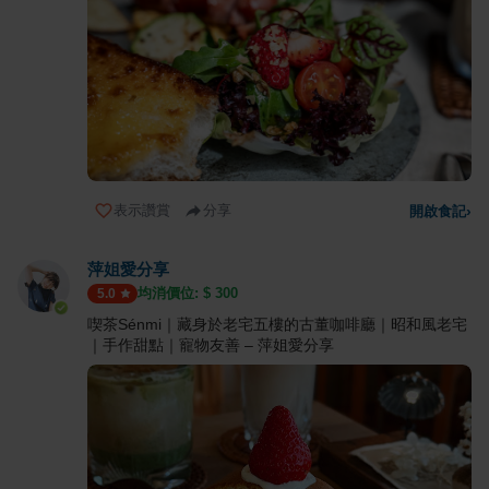
表示讚賞
分享
開啟食記
›
萍姐愛分享
均消價位: $
300
5.0
喫茶Sénmi｜藏身於老宅五樓的古董咖啡廳｜昭和風老宅
｜手作甜點｜寵物友善 – 萍姐愛分享