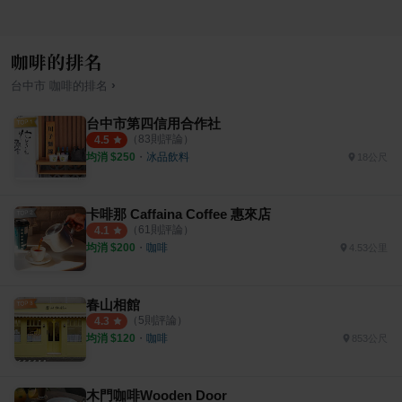
咖啡的排名
›
台中市
咖啡
的排名
台中市第四信用合作社
（
83
則評論）
4.5
均消 $
250
・
冰品飲料
18公尺
卡啡那 Caffaina Coffee 惠來店
（
61
則評論）
4.1
均消 $
200
・
咖啡
4.53公里
春山相館
（
5
則評論）
4.3
均消 $
120
・
咖啡
853公尺
木門咖啡Wooden Door