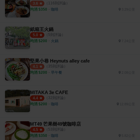
（
116
則評論）
3.6
均消 $
350
・
咖啡
3.29公里
紙箱王火鍋
（
5
則評論）
5.0
均消 $
200
・
火鍋
7.24公里
堅果小巷 Heynuts alley cafe
（
35
則評論）
4.1
均消 $
200
・
早午餐
2.08公里
MITAKA 3e CAFE
（
32
則評論）
4.4
均消 $
200
・
咖啡
12.89公里
MT49 芒果樹49號咖啡店
（
53
則評論）
4.5
均消 $
350
・
咖啡
5.82公里