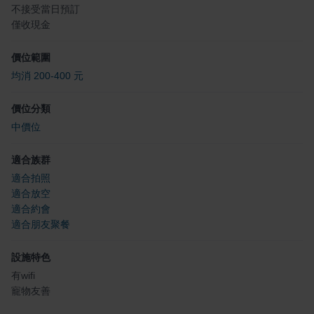
不接受當日預訂
僅收現金
價位範圍
均消 200-400 元
價位分類
中價位
適合族群
適合拍照
適合放空
適合約會
適合朋友聚餐
設施特色
有wifi
寵物友善