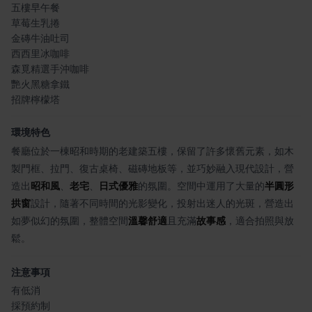
五樓早午餐
草莓生乳捲
金磚牛油吐司
西西里冰咖啡
森覓精選手沖咖啡
艷火黑糖拿鐵
招牌檸檬塔
環境特色
餐廳位於一棟昭和時期的老建築五樓，保留了許多懷舊元素，如木
製門框、拉門、復古桌椅、磁磚地板等，並巧妙融入現代設計，營
造出
昭和風
、
老宅
、
日式優雅
的氛圍。空間中運用了大量的
半圓形
拱窗
設計，隨著不同時間的光影變化，投射出迷人的光斑，營造出
如夢似幻的氛圍，整體空間
溫馨舒適
且充滿
故事感
，適合拍照與放
鬆。
注意事項
有低消
採預約制