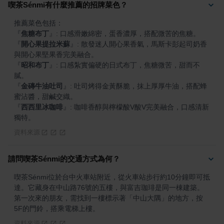
喫茶Sénmi有什麼推薦的招牌菜色？
『
焦糖布丁
』
『
開心果提拉米蘇
』
: 散發迷人開心果香氣，馬斯卡彭起司奶香
『
昭和布丁
』
: 口感紮實偏硬的日式布丁，焦糖微苦，甜而不
『
金磚牛油吐司
』
: 吐司烤得金黃酥脆，抹上厚厚牛油，搭配蜂
『
西西里冰咖啡
』
: 咖啡香醇與檸檬酸V酸V完美融合，口感清新
獨特。
資料來源
請問喫茶Sénmi的交通方式為何？
喫茶Sénmi位於台中火車站附近，從火車站步行約10分鐘即可抵
達。它藏身在中山路76號的五樓，與富吉珈琲是同一棟建築。
第一次來的朋友，需找到一樓標示著「中山大隅」的地方，按
5F的門鈴，搭乘電梯上樓。
資料來源