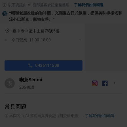
以下資訊由 AI 從部落客食記彙整整理
·
了解我們如何精選
“
昭和老屋改建的咖啡廳，充滿復古日式氛圍，提供美味檸檬塔和
流心巴斯克，寵物友善。
”
臺中市中區中山路76號5樓
今日營業: 11:00-18:00
0436111508
喫茶Sénmi
喫
206
個讚
常見問題
ⓘ
本問答由 AI 整理自真實食記（附資料來源）
·
了解我們如何精選