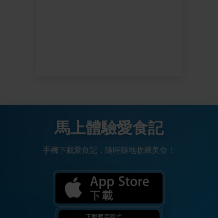
馬上體驗愛食記
手機下載愛食記，隨時隨地收藏美食！