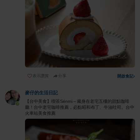
表示讚賞
分享
開啟食記
›
麥仔的生活日記
【台中美食】喫茶Sénmi～藏身在老宅五樓的甜點咖啡
廳！台中老宅咖啡推薦，必點昭和布丁、牛油吐司。台中
火車站美食推薦