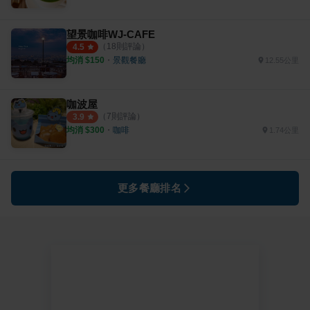
望景咖啡WJ-CAFE
（
18
則評論）
4.5
均消 $
150
・
景觀餐廳
12.55公里
咖波屋
（
7
則評論）
3.9
均消 $
300
・
咖啡
1.74公里
更多餐廳排名