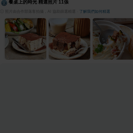
餐桌上的時光
精選照片
11
張
ⓘ
照片由合作部落客拍攝，AI 協助篩選精選
·
了解我們如何精選