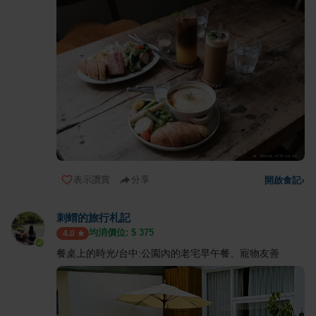
表示讚賞
分享
開啟食記
›
刺蝟的旅行札記
均消價位: $
375
4.0
餐桌上的時光/台中:公園內的老宅早午餐、寵物友善