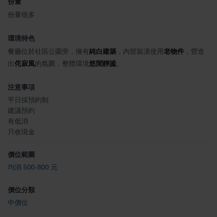
份量
份量很多
環境特色
餐廳位於社區公園旁，擁有
純白建築
，內部裝潢使用
老物件
，營造
出
侘寂風
的氛圍，整體環境
悠閒靜謐
。
注意事項
平日採預約制
建議預約
有低消
只收現金
價位範圍
均消 500-800 元
價位分類
中價位