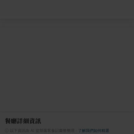
餐廳詳細資訊
ⓘ
以下資訊由 AI 從部落客食記彙整整理
·
了解我們如何精選