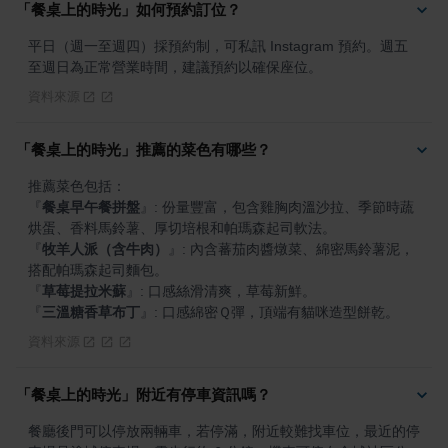
「餐桌上的時光」如何預約訂位？
平日（週一至週四）採預約制，可私訊 Instagram 預約。週五
至週日為正常營業時間，建議預約以確保座位。
資料來源
「餐桌上的時光」推薦的菜色有哪些？
『
餐桌早午餐拼盤
』
: 份量豐富，包含雞胸肉溫沙拉、季節時蔬
『
牧羊人派（含牛肉）
』
: 內含蕃茄肉醬燉菜、綿密馬鈴薯泥，
『
草莓提拉米蘇
』
『
三溫糖香草布丁
』
: 口感綿密Ｑ彈，頂端有貓咪造型餅乾。
資料來源
「餐桌上的時光」附近有停車資訊嗎？
餐廳後門可以停放兩輛車，若停滿，附近較難找車位，最近的停