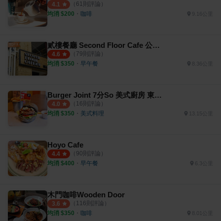
（
61
則評論）
4.1
均消 $
200
・
咖啡
9.16公里
貳樓餐廳 Second Floor Cafe 公益店
（
79
則評論）
4.6
均消 $
350
・
早午餐
8.36公里
Burger Joint 7分So 美式廚房 東海店
（
16
則評論）
4.0
均消 $
350
・
美式料理
13.15公里
Hoyo Cafe
（
90
則評論）
4.4
均消 $
400
・
早午餐
6.3公里
木門咖啡Wooden Door
（
116
則評論）
3.6
均消 $
350
・
咖啡
8.01公里