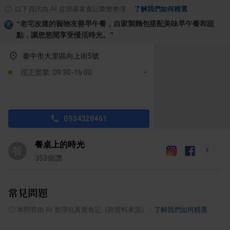
以下資訊由 AI 從部落客食記彙整整理
·
了解我們如何精選
“
老宅改建的寵物友善早午餐，自家製麵包搭配美味早午餐和甜
點，讓您悠閒享受慢活時光。
”
臺中市大里區向上街5號
現正營業: 09:30-16:00
0934328461
餐桌上的時光
餐
353
個讚
常見問題
ⓘ
本問答由 AI 整理自真實食記（附資料來源）
·
了解我們如何精選