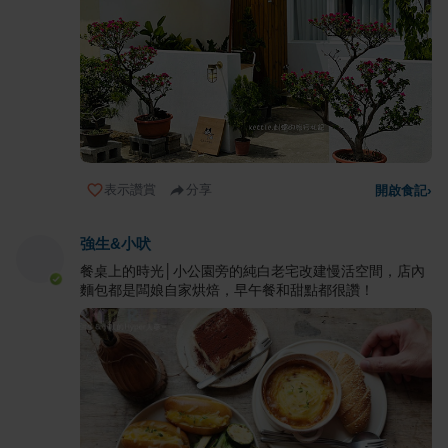
表示讚賞
分享
開啟食記
›
強生&小吠
餐桌上的時光│小公園旁的純白老宅改建慢活空間，店內
麵包都是闆娘自家烘焙，早午餐和甜點都很讚！