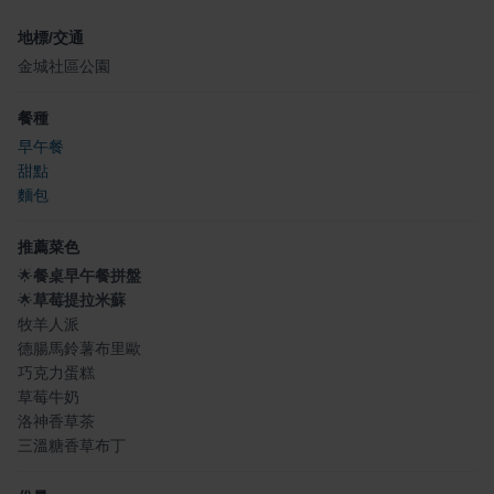
地標/交通
金城社區公園
餐種
早午餐
甜點
麵包
推薦菜色
🌟
餐桌早午餐拼盤
🌟
草莓提拉米蘇
牧羊人派
德腸馬鈴薯布里歐
巧克力蛋糕
草莓牛奶
洛神香草茶
三溫糖香草布丁