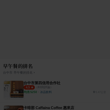
早午餐的排名
›
台中市
早午餐
的排名
台中市第四信用合作社
（
83
則評論）
4.5
均消 $
250
・
冰品飲料
5.47公里
卡啡那 Caffaina Coffee 惠來店