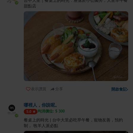
台中大里｜餐桌上的時光．座落於小公園旁，大里早午餐
甜點店
表示讚賞
分享
開啟食記
›
哪裡人，你說呢。
均消價位: $
300
5.0
餐桌上的時光 | 台中大里必吃早午餐，寵物友善，預約
制， 牧羊人派必點