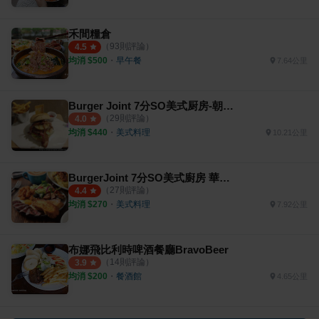
禾間糧倉
（
93
則評論）
4.5
均消 $
500
・
早午餐
7.64公里
Burger Joint 7分SO美式厨房-朝富店
（
29
則評論）
4.0
均消 $
440
・
美式料理
10.21公里
BurgerJoint 7分SO美式廚房 華美店
（
27
則評論）
4.4
均消 $
270
・
美式料理
7.92公里
布娜飛比利時啤酒餐廳BravoBeer
（
14
則評論）
3.9
均消 $
200
・
餐酒館
4.65公里