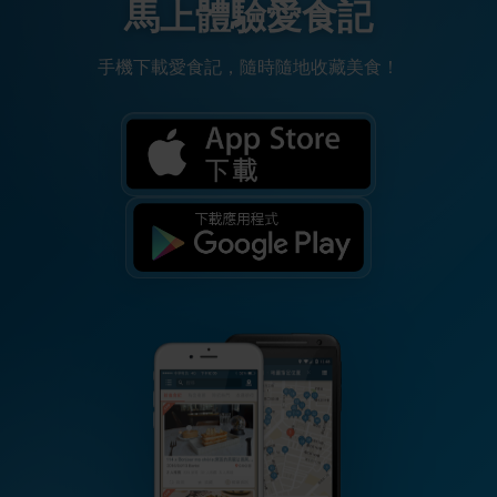
馬上體驗愛食記
手機下載愛食記，隨時隨地收藏美食！