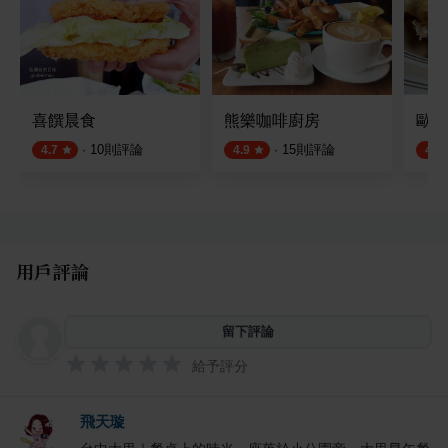
喜饌晨食
熊樂咖啡廚房
歐森
·
10
則評論
·
15
則評論
4.7
4.9
4.5
用戶評論
留下評論
給予評分
飛天璇