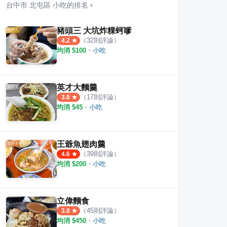
台中市
北屯區
小吃
的排名
›
豬頭三 大坑炸粿蚵嗲
（
32
則評論）
4.2
均消 $
100
・
小吃
燒肉潛艇堡 Crispy-cool
大碗公冰·甜品 台中大連店
🐱
·
19
則評論
1
則評論
4.0
英才大麵羹
（
17
則評論）
3.8
均消 $
45
・
小吃
王爺魚翅肉羹
（
39
則評論）
4.6
均消 $
200
・
小吃
立偉麵食
（
45
則評論）
3.8
均消 $
450
・
小吃