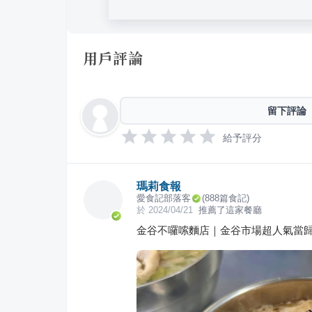
用戶評論
留下評論
給予評分
瑪莉食報
愛食記部落客
(
888
篇食記)
於
2024/04/21
推薦了這家餐廳
金谷不囉嗦麵店｜金谷市場超人氣當