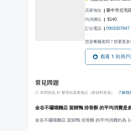
臺中市北屯區
店家地址
|
$
140
均消價位
|
0903307847
訂位電話
|
您是餐廳老闆？想要更多
觀看
1
則用戶
常見問題
ⓘ
本問答由 AI 整理自真實食記（附資料來源）
·
了解我
金谷不囉嗦麵店 當歸鴨 排骨酥 的平均消費是
金谷不囉嗦麵店 當歸鴨 排骨酥 的平均消費約為 14