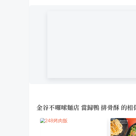
金谷不囉嗦麵店 當歸鴨 排骨酥 的相