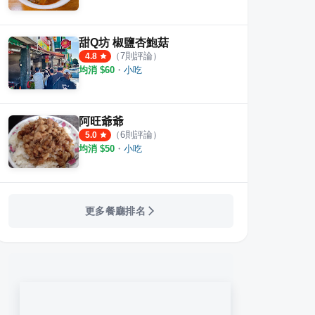
甜Q坊 椒鹽杏鮑菇
（
7
則評論）
4.8
均消 $
60
・
小吃
阿旺爺爺
（
6
則評論）
5.0
均消 $
50
・
小吃
更多餐廳排名