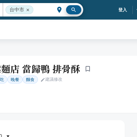
台中市
登入
麵店 當歸鴨 排骨酥
建議修改
吃
晚餐
麵食
0