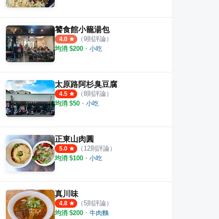
饕食館小籠湯包
（
9
則評論）
4.0
均消 $
200
・
小吃
太原路阿杉臭豆腐
（
8
則評論）
4.5
均消 $
50
・
小吃
正東山肉圓
（
12
則評論）
5.0
均消 $
100
・
小吃
真川味
（
5
則評論）
4.8
均消 $
200
・
牛肉麵