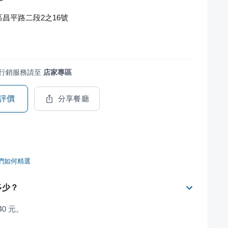
昌平路二段2之16號
行銷服務請至
店家專區
評價
分享餐廳
們如何精選
多少？
0 元。