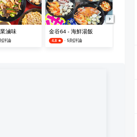
業滷味
金谷64 - 海鮮湯飯
酷皮 脆
則評論
·
5
則評論
4.8
4.8