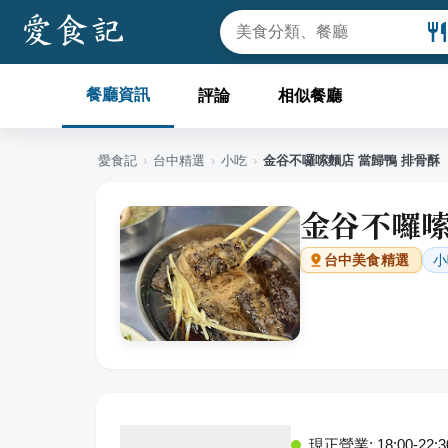
餐廳資訊
評論
相似餐廳
愛食記
›
台中
精選
›
小吃
›
金谷不囉嗦麵店 當歸鴨 排骨酥
金谷不囉嗦
小
台中
美食精選
現正營業: 18:00-22:3