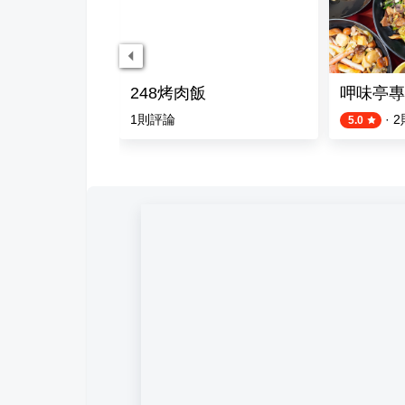
 飯糰
248烤肉飯
呷味亭專
1
則評論
·
2
5.0