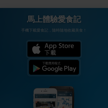
馬上體驗愛食記
手機下載愛食記，隨時隨地收藏美食！