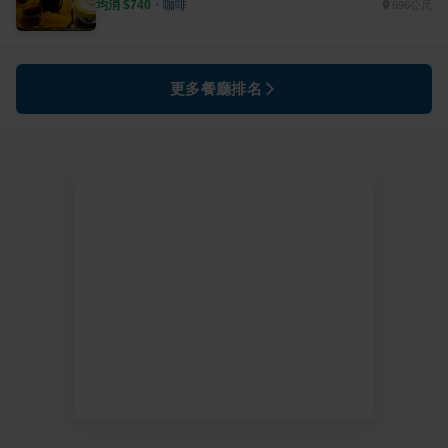
均消 $
740
・
咖啡
696公尺
更多餐廳排名