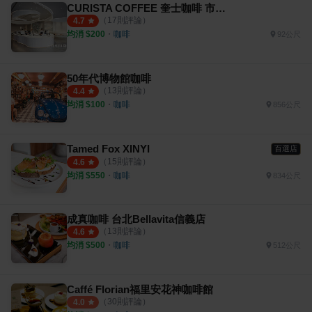
CURISTA COFFEE 奎士咖啡 市府旗艦店
（
17
則評論）
4.7
均消 $
200
・
咖啡
92公尺
50年代博物館咖啡
（
13
則評論）
4.4
均消 $
100
・
咖啡
856公尺
Tamed Fox XINYI
百選店
（
15
則評論）
4.6
均消 $
550
・
咖啡
834公尺
成真咖啡 台北Bellavita信義店
（
13
則評論）
4.6
均消 $
500
・
咖啡
512公尺
Caffé Florian福里安花神咖啡館
（
30
則評論）
4.0