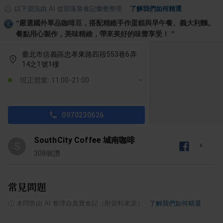
以下資訊由 AI 從部落客食記彙整整理
·
了解我們如何精選
“
嚴選國外單品咖啡豆，搭配精緻手作蛋糕與早午餐、義大利麵。
餐點用心製作，美味精緻，帶來美好的味蕾享受！
”
臺北市信義區忠孝東路四段553巷6弄
14之1號1樓
現正營業: 11:00-21:00
0970230626
SouthCity Coffee 城南咖啡
S
308
個讚
常見問題
ⓘ
本問答由 AI 整理自真實食記（附資料來源）
·
了解我們如何精選