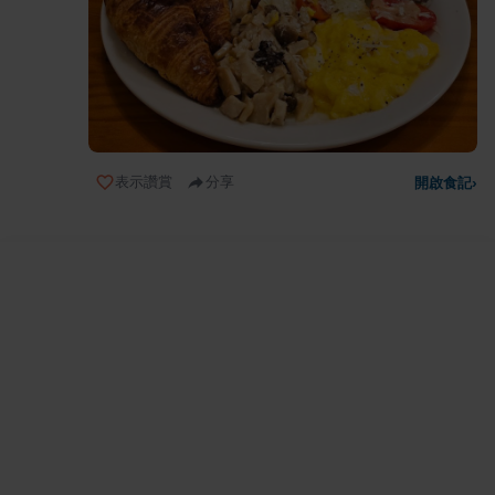
表示讚賞
分享
開啟食記
›