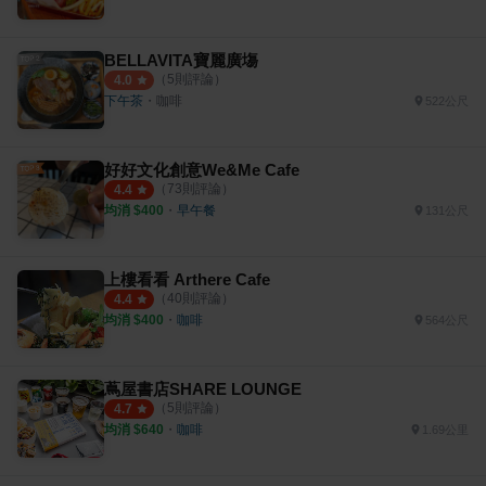
BELLAVITA寶麗廣塲
（
5
則評論）
4.0
下午茶
・
咖啡
522公尺
好好文化創意We&Me Cafe
（
73
則評論）
4.4
均消 $
400
・
早午餐
131公尺
上樓看看 Arthere Cafe
（
40
則評論）
4.4
均消 $
400
・
咖啡
564公尺
蔦屋書店SHARE LOUNGE
（
5
則評論）
4.7
均消 $
640
・
咖啡
1.69公里