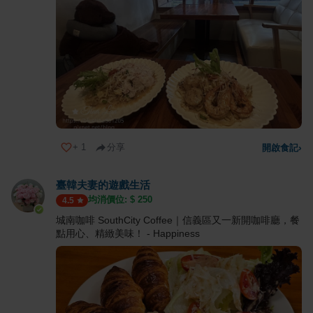
+
1
分享
開啟食記
›
臺韓夫妻的遊戲生活
均消價位: $
250
4.5
城南咖啡 SouthCity Coffee｜信義區又一新開咖啡廳，餐
點用心、精緻美味！ - Happiness