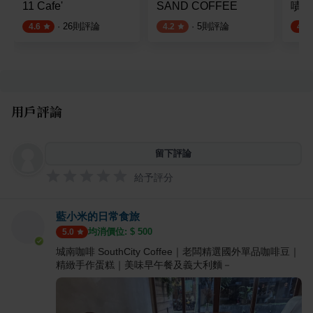
11 Cafe'
SAND COFFEE
嘖咖
·
26
則評論
·
5
則評論
4.6
4.2
4.8
用戶評論
留下評論
給予評分
藍小米的日常食旅
均消價位: $
500
5.0
城南咖啡 SouthCity Coffee｜老闆精選國外單品咖啡豆｜
精緻手作蛋糕｜美味早午餐及義大利麵－