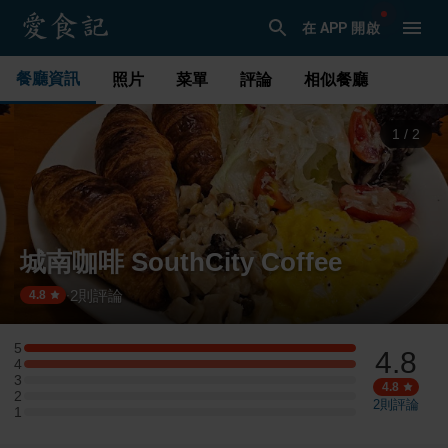
在 APP 開啟
餐廳資訊
照片
菜單
評論
相似餐廳
1
/
2
城南咖啡 SouthCity Coffee
2
則評論
·
4.8
5
4.8
5 星：1 則評論
4
4 星：1 則評論
3
3 星：0 則評論
4.8
2
2 星：0 則評論
2
則評論
1
1 星：0 則評論