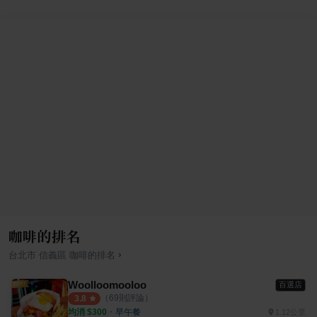
咖啡的排名
›
台北市
信義區
咖啡
的排名
Woolloomooloo
百選店
（
69
則評論）
3.8
均消 $
300
・
早午餐
1.12公里