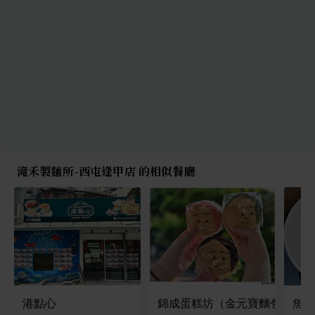
滝禾製麵所-西屯逢甲店 的相似餐廳
港點心
錦成蛋糕坊（金元寶麵包）
魚山