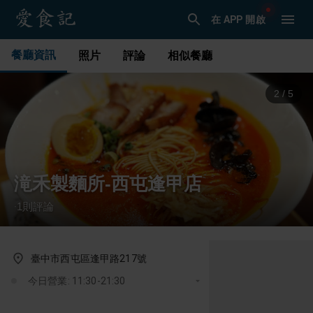
在 APP 開啟
餐廳資訊
照片
評論
相似餐廳
3
/
5
滝禾製麵所-西屯逢甲店
1
則評論
·
臺中市西屯區逢甲路217號
今日營業: 11:30-21:30