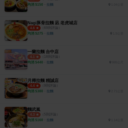
均消 $
150
・
拉麵
1.04公里
Nagi豚骨拉麵 凪 老虎城店
（
69
則評論）
4.6
均消 $
275
・
拉麵
1.5公里
一蘭拉麵 台中店
（
18
則評論）
4.1
均消 $
440
・
拉麵
995公尺
月樽拉麵 精誠店
（
9
則評論）
4.4
均消 $
380
・
拉麵
2.71公里
麵武嵐
（
5
則評論）
4.3
均消 $
160
・
拉麵
1.14公里