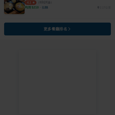
（
8
則評論）
4.1
均消 $
210
・
拉麵
2.17公里
更多餐廳排名