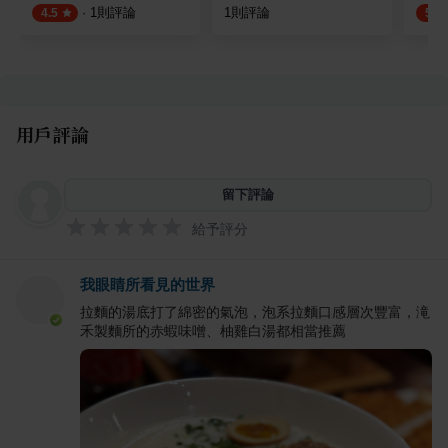
·
1
則評論
1
則評論
4.5
5.0
用戶評論
留下評論
給予評分
我眼睛所看見的世界
拉麵的湯底打了綿密的氣泡，泡系拉麵口感層次豐富，滝
禾製麵所的赤蝦味噌、柚雞白湯都相當推薦