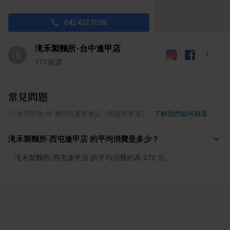
0424527088
滝禾製麵所-台中逢甲店
滝
111
個讚
常見問題
ⓘ
本問答由 AI 整理自真實食記（附資料來源）
·
了解我們如何精選
滝禾製麵所-西屯逢甲店 的平均消費是多少？
滝禾製麵所-西屯逢甲店 的平均消費約為 270 元。