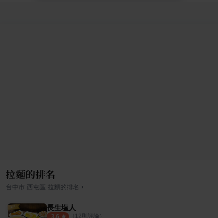
拉麵的排名
›
台中市
西屯區
拉麵
的排名
長生塩人
（
12
則評論）
3.6