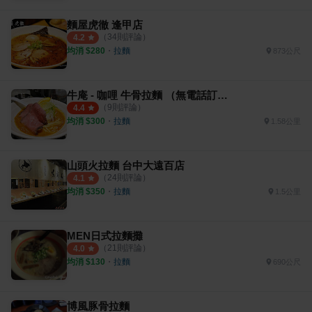
麵屋虎徹 逢甲店
（
34
則評論）
4.2
均消 $
280
・
拉麵
873公尺
牛庵 - 咖哩 牛骨拉麵 （無電話訂位）
（
9
則評論）
4.4
均消 $
300
・
拉麵
1.58公里
山頭火拉麵 台中大遠百店
（
24
則評論）
4.1
均消 $
350
・
拉麵
1.5公里
MEN日式拉麵攤
（
21
則評論）
4.0
均消 $
130
・
拉麵
690公尺
博風豚骨拉麵