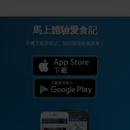
馬上體驗愛食記
手機下載愛食記，隨時隨地收藏美食！