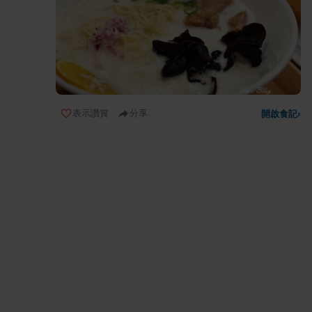
表示讚賞
分享
開啟食記
›