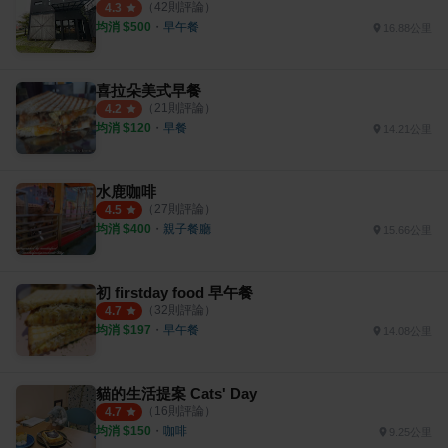
（
42
則評論）
4.3
均消 $
500
・
早午餐
16.88公里
喜拉朵美式早餐
（
21
則評論）
4.2
均消 $
120
・
早餐
14.21公里
水鹿咖啡
（
27
則評論）
4.5
均消 $
400
・
親子餐廳
15.66公里
初 firstday food 早午餐
（
32
則評論）
4.7
均消 $
197
・
早午餐
14.08公里
貓的生活提案 Cats' Day
（
16
則評論）
4.7
均消 $
150
・
咖啡
9.25公里