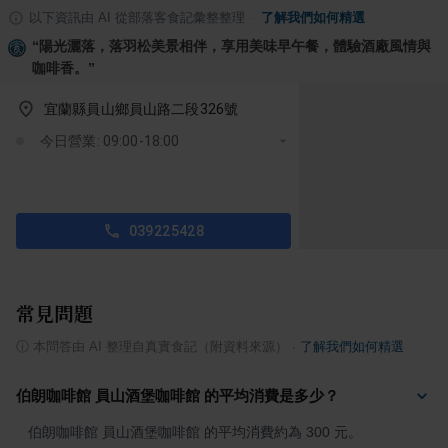
以下資訊由 AI 從部落客食記彙整整理
·
了解我們如何精選
“
陽光灑落，落羽松美景相伴，享用美味早午餐，體驗酒廠風情與
咖啡香。
”
宜蘭縣員山鄉員山路二段326號
今日營業: 09:00-18:00
039225428
常見問題
ⓘ
本問答由 AI 整理自真實食記（附資料來源）
·
了解我們如何精選
伯朗咖啡館 員山酒堡咖啡館 的平均消費是多少？
伯朗咖啡館 員山酒堡咖啡館 的平均消費約為 300 元。