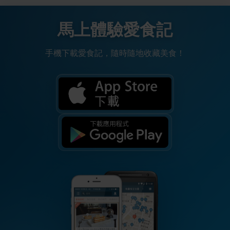
馬上體驗愛食記
手機下載愛食記，隨時隨地收藏美食！