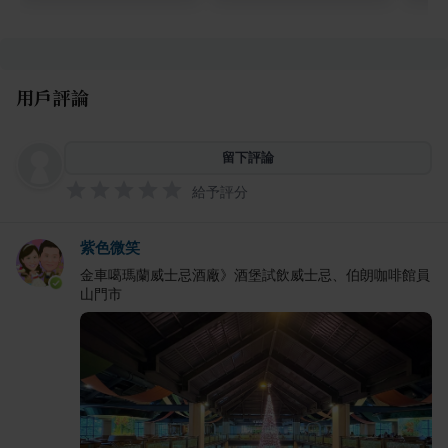
用戶評論
留下評論
給予評分
紫色微笑
金車噶瑪蘭威士忌酒廠》酒堡試飲威士忌、伯朗咖啡館員
山門市