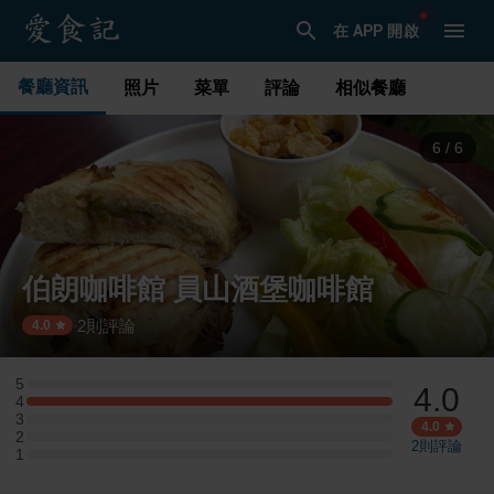
在 APP 開啟
餐廳資訊
照片
菜單
評論
相似餐廳
1
/
6
伯朗咖啡館 員山酒堡咖啡館
2
則評論
·
4.0
5
4.0
5 星：0 則評論
4
4 星：1 則評論
3
3 星：0 則評論
4.0
2
2 星：0 則評論
2
則評論
1
1 星：0 則評論