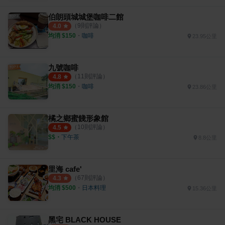
伯朗頭城城堡咖啡二館
（
9
則評論）
4.0
均消 $
150
・
咖啡
23.95公里
九號咖啡
（
11
則評論）
4.8
均消 $
150
・
咖啡
23.86公里
橘之鄉蜜餞形象館
（
10
則評論）
4.5
$$
・
下午茶
8.8公里
里海 cafe'
（
67
則評論）
4.3
均消 $
500
・
日本料理
15.36公里
黑宅 BLACK HOUSE