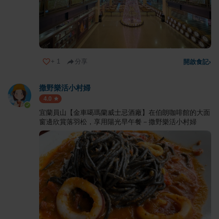
+
1
分享
開啟食記
›
撒野樂活小村婦
4.0
宜蘭員山【金車噶瑪蘭威士忌酒廠】在伯朗咖啡館的大面
窗邊欣賞落羽松，享用陽光早午餐－撒野樂活小村婦