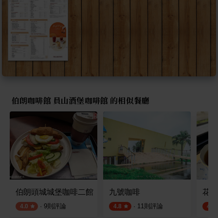
伯朗咖啡館 員山酒堡咖啡館 的相似餐廳
伯朗頭城城堡咖啡二館
九號咖啡
花室
·
9
則評論
·
11
則評論
4.0
4.8
4.8