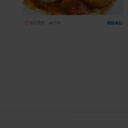
表示讚賞
分享
開啟食記
›