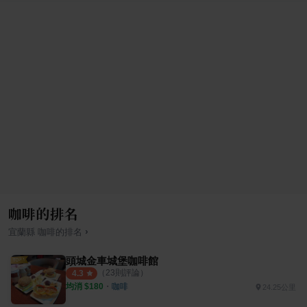
咖啡的排名
›
宜蘭縣
咖啡
的排名
頭城金車城堡咖啡館
（
23
則評論）
4.3
均消 $
180
・
咖啡
24.25公里