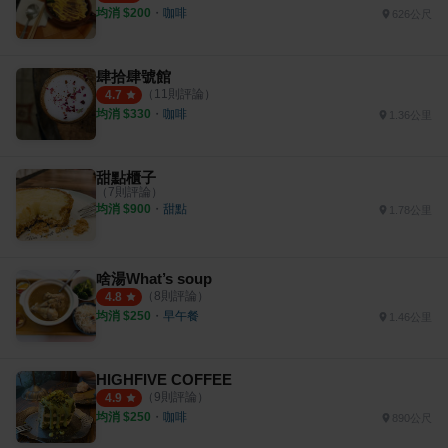
均消 $
200
・
咖啡
626公尺
肆拾肆號館
（
11
則評論）
4.7
均消 $
330
・
咖啡
1.36公里
甜點櫃子
（
7
則評論）
均消 $
900
・
甜點
1.78公里
啥湯What’s soup
（
8
則評論）
4.8
均消 $
250
・
早午餐
1.46公里
HIGHFIVE COFFEE
（
9
則評論）
4.9
均消 $
250
・
咖啡
890公尺