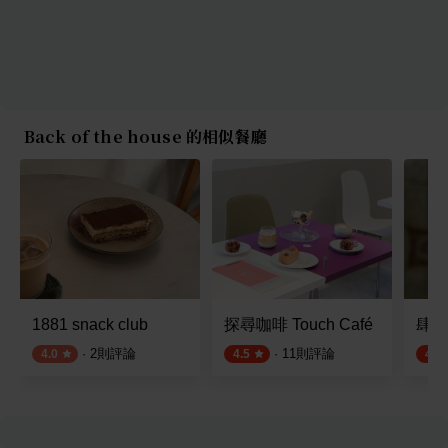
Back of the house 的相似餐廳
1881 snack club
探尋咖啡 Touch Café
肆拾
·
2
則評論
·
11
則評論
4.0
4.5
4.7