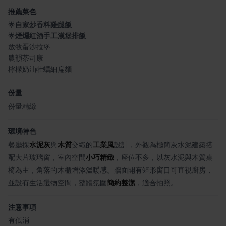
推薦菜色
🌟
自家炒香料雞腿飯
🌟
煙燻紅酒手工漢堡排飯
放牧蛋沙拉堡
農韻茶司康
檸檬奶油牡蠣細扁麵
份量
份量精緻
環境特色
餐廳採
水泥灰
與
木質
交織的
工業風
設計，外觀為極簡灰水泥建築搭
配大片玻璃窗，室內空間
小巧精緻
，座位不多，以灰水泥與木質桌
椅為主，角落的木櫃增添溫暖感。牆面開有矩形窗口可直視廚房，
並設有生活選物空間，整體氛圍
簡約整潔
，適合拍照。
注意事項
有低消