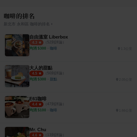
咖啡的排名
›
新北市
永和區
咖啡
的排名
自由溫室 Liberbox
（
52
則評論）
4.3
均消 $
300
・
咖啡
1.3公里
大人的甜點
（
50
則評論）
4.5
均消 $
300
・
甜點
2.05公里
E61咖啡
（
47
則評論）
4.4
均消 $
100
・
咖啡
1.66公里
Mr. Chu
（
13
則評論）
4.6