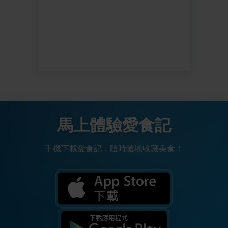
馬上體驗愛食記
手機下載愛食記，隨時隨地收藏美食！