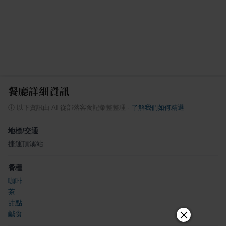
餐廳詳細資訊
ⓘ
以下資訊由 AI 從部落客食記彙整整理
·
了解我們如何精選
地標/交通
捷運頂溪站
餐種
咖啡
茶
甜點
鹹食