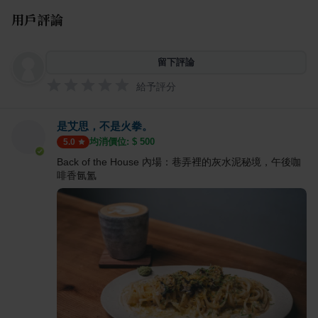
用戶評論
留下評論
給予評分
是艾思，不是火拳。
均消價位: $
500
5.0
Back of the House 內場：巷弄裡的灰水泥秘境，午後咖
啡香氤氳