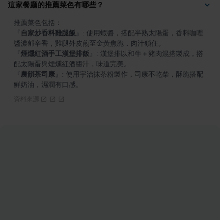
這家餐廳的推薦菜色有哪些？
『
自家炒香料雞腿飯
』
: 使用蝦醬，搭配半熟太陽蛋，香料咖哩
『
煙燻紅酒手工漢堡排飯
』
: 漢堡排以和牛＋豬肉混搭製成，搭
『
農韻茶司康
』
: 使用宇治抹茶粉製作，司康不乾柴，酥脆搭配
鮮奶油，濕潤有口感。
資料來源