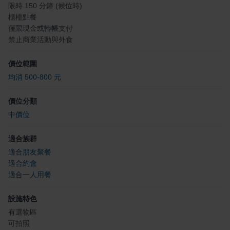
限時 150 分鐘 (候位時)
櫃檯點餐
僅限現金或轉帳支付
禁止商業活動與外食
價位範圍
均消 500-800 元
價位分類
中價位
適合族群
適合朋友聚餐
適合約會
適合一人用餐
設施特色
有選物區
可拍照