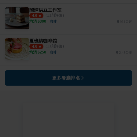
鬧蟬烘豆工作室
（
11
則評論）
4.6
均消 $
300
・
咖啡
911公尺
夏班納咖啡館
（
11
則評論）
4.6
均消 $
250
・
咖啡
2.48公里
更多餐廳排名