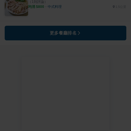
（
1
則評論）
均消 $
800
・
中式料理
1.5公里
更多餐廳排名