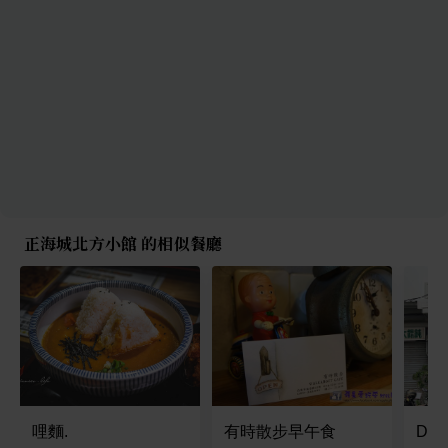
正海城北方小館 的相似餐廳
哩麵.
有時散步早午食
Di