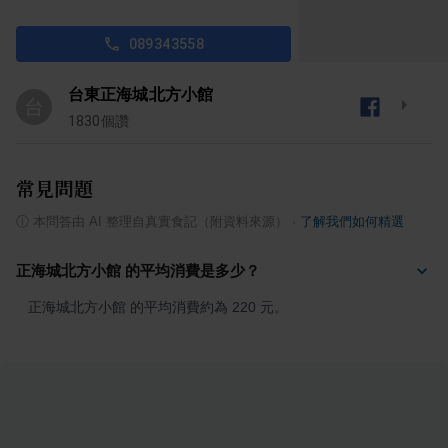
089343558
台東正海城北方小館
台
1830
個讚
常見問題
ⓘ
本問答由 AI 整理自真實食記（附資料來源）
·
了解我們如何精選
正海城北方小館 的平均消費是多少？
正海城北方小館 的平均消費約為 220 元。