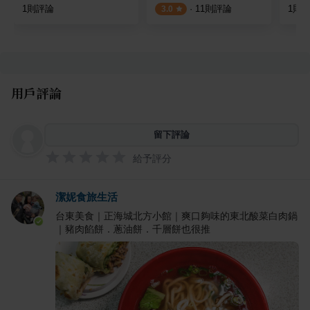
1
則評論
·
11
則評論
1
則
3.0
用戶評論
留下評論
給予評分
潔妮食旅生活
台東美食｜正海城北方小館｜爽口夠味的東北酸菜白肉鍋
｜豬肉餡餅．蔥油餅．千層餅也很推