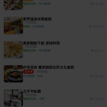
均消 $
400
・
中式料理
5.45公里
富野溫泉休閒會館
（
1
則評論）
$$$$
・
中式料理
14.97公里
萬家鄉餃子館 原味料理
（
5
則評論）
均消 $
300
・
中式料理
619公尺
伊塔原旅 臺東縣原住民文化會館
（
1
則評論）
5.0
中式料理
・
宵夜
1.09公里
北平半畝園
（
9
則評論）
均消 $
100
・
小吃
1.01公里