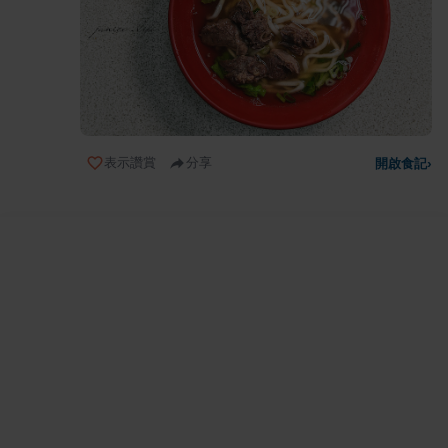
表示讚賞
分享
開啟食記
›