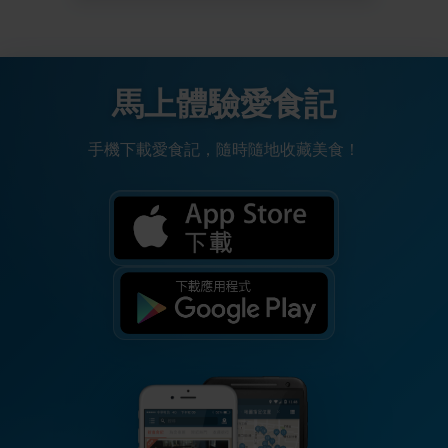
馬上體驗愛食記
手機下載愛食記，隨時隨地收藏美食！