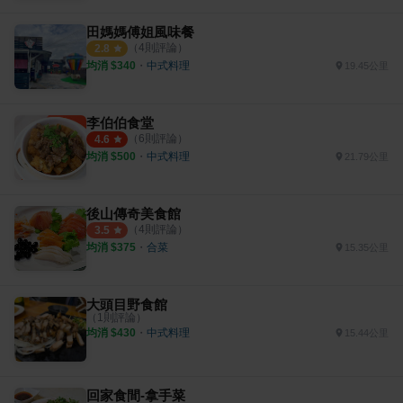
田媽媽傅姐風味餐
（
4
則評論）
2.8
均消 $
340
・
中式料理
19.45公里
李伯伯食堂
（
6
則評論）
4.6
均消 $
500
・
中式料理
21.79公里
後山傳奇美食館
（
4
則評論）
3.5
均消 $
375
・
合菜
15.35公里
大頭目野食館
（
1
則評論）
均消 $
430
・
中式料理
15.44公里
回家食間-拿手菜