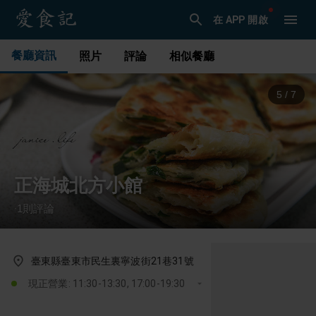
在 APP 開啟
餐廳資訊
照片
評論
相似餐廳
6
/
7
正海城北方小館
1
則評論
·
臺東縣臺東市民生裏寧波街21巷31號
現正營業: 11:30-13:30, 17:00-19:30