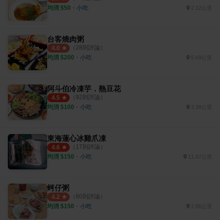
均消 $
50
・
小吃
2.12公里
台客燒肉粥
（
28
則評論）
4.0
均消 $
200
・
小吃
5.69公里
阿斗伯冷凍芋．熱豆花
（
92
則評論）
4.5
均消 $
100
・
小吃
3.38公里
東海蓮心冰雞爪凍
（
17
則評論）
4.6
均消 $
150
・
小吃
11.87公里
蚵仔粥
（
80
則評論）
4.2
均消 $
150
・
小吃
2.86公里