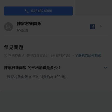
0424824080
陳家村魯肉飯
陳
65
個讚
常見問題
ⓘ
本問答由 AI 整理自真實食記（附資料來源）
·
了解我們如何精選
陳家村魯肉飯 的平均消費是多少？
陳家村魯肉飯 的平均消費約為 100 元。