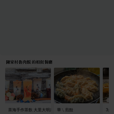
陳家村魯肉飯 的相似餐廳
茶海手作茶飲 大里大明店
華ㄟ煎餃
3鼎