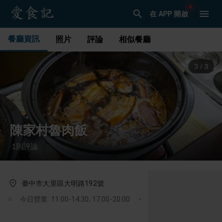
在 APP 開啟
餐廳資訊
照片
評論
相似餐廳
1
/
3
陳家村魯肉飯
1
則評論
·
臺中市大里區大明路192號
今日營業: 11:00-14:30, 17:00-20:00