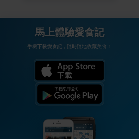
馬上體驗愛食記
手機下載愛食記，隨時隨地收藏美食！