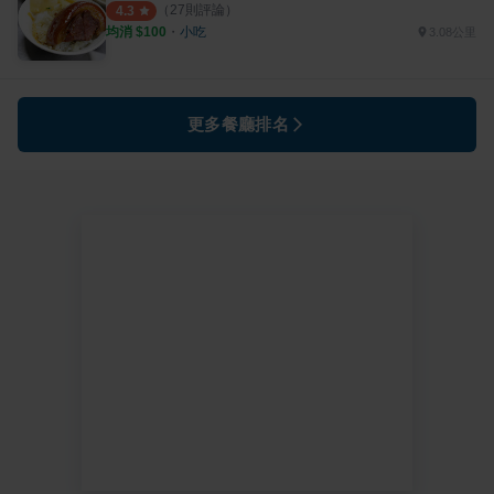
（
27
則評論）
4.3
均消 $
100
・
小吃
3.08公里
更多餐廳排名