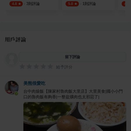
·
3
則評論
·
1
則評論
4.8
5.0
4.5
用戶評論
留下評論
給予評分
美熊很愛吃
台中肉燥飯【陳家村魯肉飯大里店】大里美食|國小小門
口的魯肉飯有夠香|一整盆爌肉也太邪惡了|