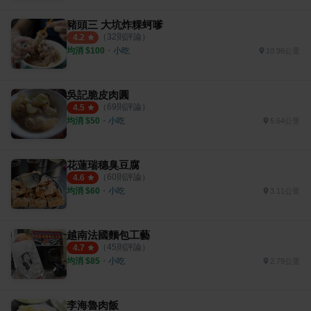
豬頭三 大坑炸粿蚵嗲
（
32
則評論）
4.2
均消 $
100
・
小吃
10.96公里
吳記脆皮肉圓
（
69
則評論）
4.5
均消 $
50
・
小吃
5.64公里
花蓮瑞穗臭豆腐
（
60
則評論）
4.6
均消 $
60
・
小吃
3.11公里
越南法國麵包工藝
（
45
則評論）
4.7
均消 $
85
・
小吃
2.79公里
李海魯肉飯