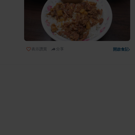
表示讚賞
分享
開啟食記
›