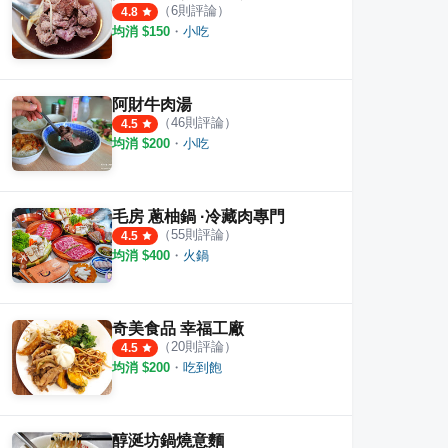
（
6
則評論）
4.8
均消 $
150
・
小吃
阿財牛肉湯
（
46
則評論）
4.5
均消 $
200
・
小吃
毛房 蔥柚鍋 ·冷藏肉專門
（
55
則評論）
4.5
均消 $
400
・
火鍋
奇美食品 幸福工廠
（
20
則評論）
4.5
均消 $
200
・
吃到飽
醇涎坊鍋燒意麵