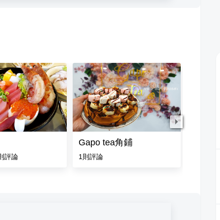
Gapo tea角鋪
德記油
則評論
1
則評論
5.0