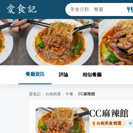
餐廳資訊
評論
相似餐廳
愛食記
›
台南
精選
›
午餐
›
CC麻辣館
CC麻辣館
午
台南
美食精選