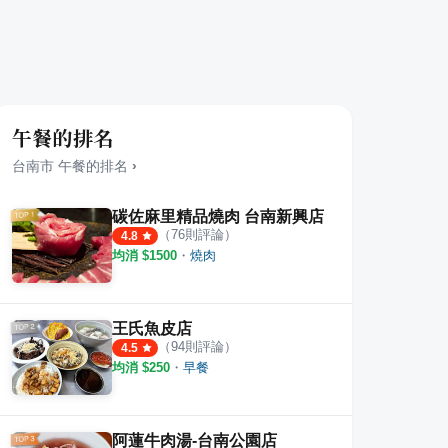
午餐的排名
台南市
午餐
的排名
›
碳佐麻里精品燒肉 台南新興店
（
76
則評論）
4.8
均消 $
1500
・
燒肉
雞
百禾雞腿飯
尋味
·
3
則評論
·
3
則評論
5.0
5.0
王氏魚皮店
（
94
則評論）
4.5
均消 $
250
・
早餐
阿蓮牛肉湯-台南公園店