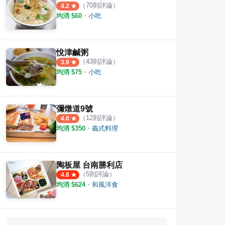
（
70
則評論）
4.2
均消 $
60
・
小吃
悅津鹹粥
（
43
則評論）
3.9
均消 $
75
・
小吃
彌燉道9號
（
12
則評論）
4.0
均消 $
350
・
義式料理
陶板屋 台南勝利店
（
5
則評論）
4.8
均消 $
624
・
和風洋食