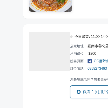
今日營業: 11:00-14:00,
臺南市善化區
店家地址
|
$
200
均消價位
|
CC麻辣
臉書頁面
|
0958273463
訂位電話
|
您是餐廳老闆？想要更多
觀看
1
則用戶