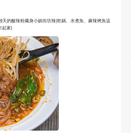
辣翻天的酸辣粉藏身小鎮街坊辣|乾鍋、水煮魚、麻辣烤魚這
起家|