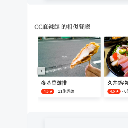
CC麻辣館 的相似餐廳
麥基香雞排
久丼鍋物
評論
·
11
則評論
·
6
4.5
4.5