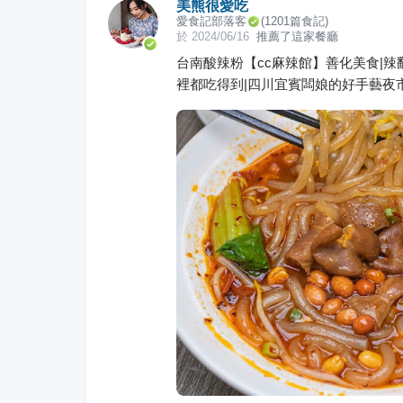
美熊很愛吃
愛食記部落客
(
1201
篇食記)
於
2024/06/16
推薦了這家餐廳
台南酸辣粉【cc麻辣館】善化美食|
裡都吃得到|四川宜賓闆娘的好手藝夜市