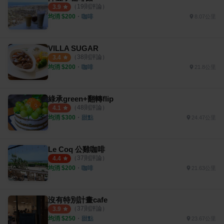
（
19
則評論）
3.9
均消 $
200
・
咖啡
8.07公里
VILLA SUGAR
（
38
則評論）
3.4
均消 $
200
・
咖啡
21.8公里
綠承green+翻轉flip
（
48
則評論）
4.1
均消 $
300
・
甜點
24.47公里
Le Coq 公雞咖啡
（
37
則評論）
4.4
均消 $
200
・
咖啡
21.63公里
沒有特別計畫cafe
（
37
則評論）
3.9
均消 $
250
・
甜點
23.67公里