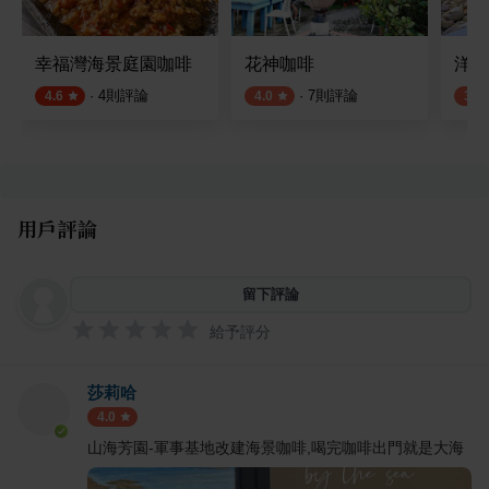
幸福灣海景庭園咖啡
花神咖啡
洋荳
·
4
則評論
·
7
則評論
4.6
4.0
3.9
用戶評論
留下評論
給予評分
莎莉哈
4.0
山海芳園-軍事基地改建海景咖啡,喝完咖啡出門就是大海