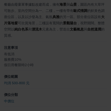
餐廳由廢棄軍事據點改建而成，擁有
海景
與
山景
，園區內有大草坪
可散步。室內空間分為一、二樓，一樓有帶有
歐式情調
的鮮黃色調
座位區，以及以沙發為主、氣氛
典雅
的另一區。部分座位區設有
大
片落地窗
可欣賞海景，二樓設有寬闊的
景觀陽台
，視野開闊。整體
空間以
純白色系
和
漂流木
元素為主，營造出
文藝氣息
與
自然溫潤
的
質感。
注意事項
有低消
服務費10%
假日用餐限時2小時
價位範圍
均消 500-800 元
價位分類
中價位