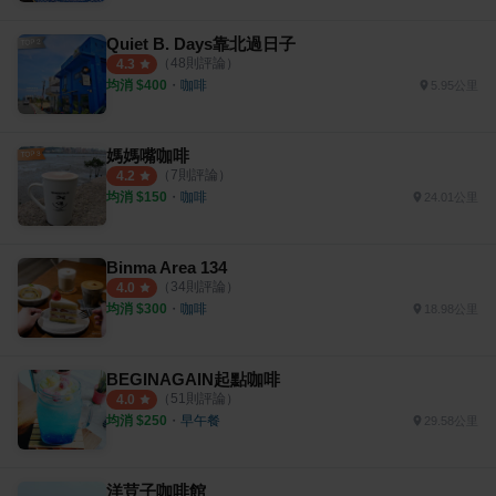
Quiet B. Days靠北過日子
（
48
則評論）
4.3
均消 $
400
・
咖啡
5.95公里
媽媽嘴咖啡
（
7
則評論）
4.2
均消 $
150
・
咖啡
24.01公里
Binma Area 134
（
34
則評論）
4.0
均消 $
300
・
咖啡
18.98公里
BEGINAGAIN起點咖啡
（
51
則評論）
4.0
均消 $
250
・
早午餐
29.58公里
洋荳子咖啡館