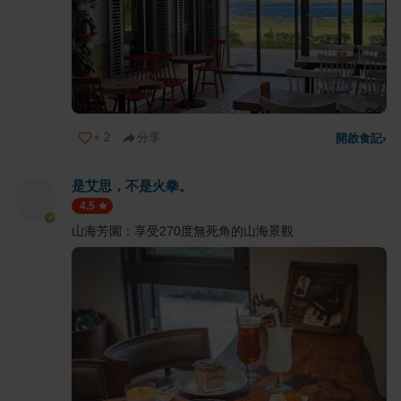
+
2
分享
開啟食記
›
是艾思，不是火拳。
4.5
山海芳園：享受270度無死角的山海景觀