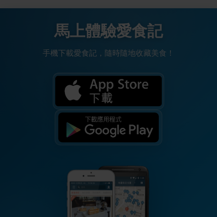
馬上體驗愛食記
手機下載愛食記，隨時隨地收藏美食！