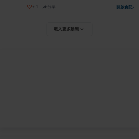
+
1
分享
開啟食記
›
載入更多動態