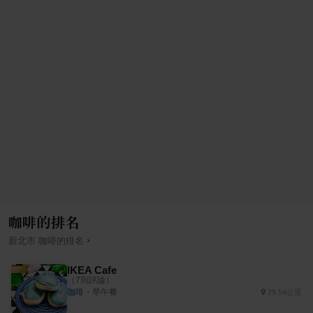
咖啡的排名
›
新北市
咖啡
的排名
IKEA Cafe
（
7
則評論）
咖啡
・
早午餐
29.54公里