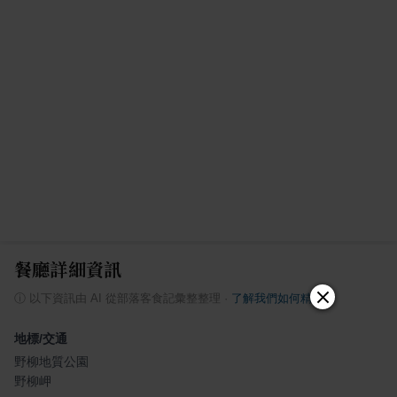
餐廳詳細資訊
ⓘ
以下資訊由 AI 從部落客食記彙整整理
·
了解我們如何精選
地標/交通
野柳地質公園
野柳岬