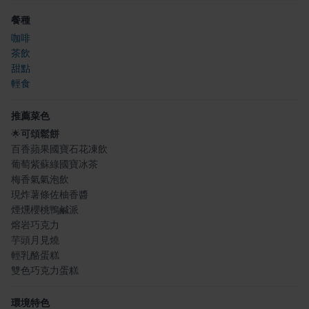
餐種
咖啡
茶飲
甜點
輕食
推薦菜色
🌟
可頌鬆餅
百香蘋果國寶石花凍飲
葡萄紫蘇綠國寶冰茶
梅香氣氣泡飲
現炸薯條佐柚香醬
煙燻櫻桃鴨鹹派
熔岩巧克力
芋頭月見燒
輕乳酪蛋糕
雙色巧克力蛋糕
環境特色