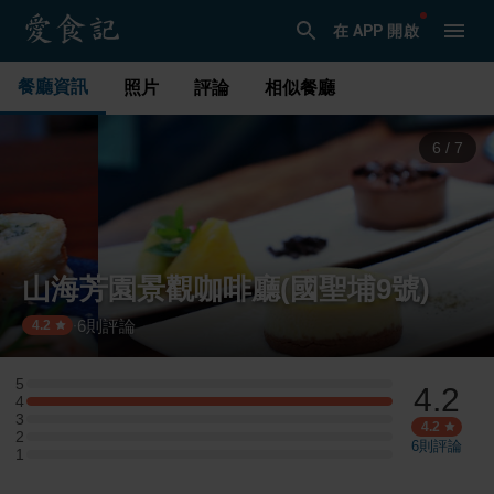
在 APP 開啟
餐廳資訊
照片
評論
相似餐廳
6
/
7
山海芳園景觀咖啡廳(國聖埔9號)
6
則評論
·
4.2
5
4.2
5 星：0 則評論
4
4 星：2 則評論
3
3 星：0 則評論
4.2
2
2 星：0 則評論
6
則評論
1
1 星：0 則評論