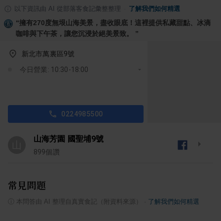
以下資訊由 AI 從部落客食記彙整整理
·
了解我們如何精選
“
擁有270度無垠山海美景，盡收眼底！這裡提供私藏甜點、冰滴
咖啡與下午茶，讓您沉浸於絕美景致。
”
新北市萬裏區9號
今日營業: 10:30-18:00
0224985500
山海芳園 國聖埔9號
山
899
個讚
常見問題
ⓘ
本問答由 AI 整理自真實食記（附資料來源）
·
了解我們如何精選