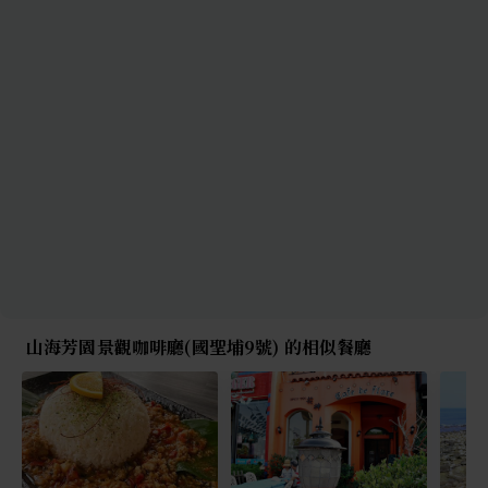
山海芳園景觀咖啡廳(國聖埔9號) 的相似餐廳