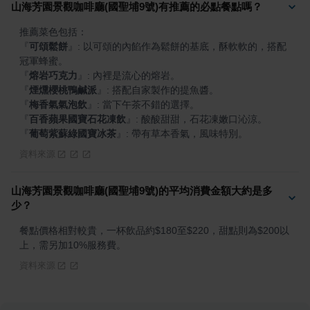
山海芳園景觀咖啡廳(國聖埔9號)有推薦的必點餐點嗎？
『
可頌鬆餅
』
: 以可頌的內餡作為鬆餅的基底，酥軟軟的，搭配
『
熔岩巧克力
』
『
煙燻櫻桃鴨鹹派
』
『
梅香氣氣泡飲
』
『
百香蘋果國寶石花凍飲
』
『
葡萄紫蘇綠國寶冰茶
』
: 帶有草本香氣，風味特別。
資料來源
山海芳園景觀咖啡廳(國聖埔9號)的平均消費金額大約是多
少？
餐點價格相對較貴，一杯飲品約$180至$220，甜點則為$200以
上，需另加10%服務費。
資料來源