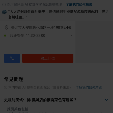
以下資訊由 AI 從部落客食記彙整整理
·
了解我們如何精選
“
大火烤封鎖住肉汁鮮美，厚切舒肥牛排搭配多種精選配料，滿足
老饕味蕾。
”
臺北市大安區敦化南路一段190巷24號
現正營業: 11:30-22:00
線上訂位
常見問題
ⓘ
本問答由 AI 整理自真實食記（附資料來源）
·
了解我們如何精選
史坦利美式牛排 復興店的推薦菜色有哪些？