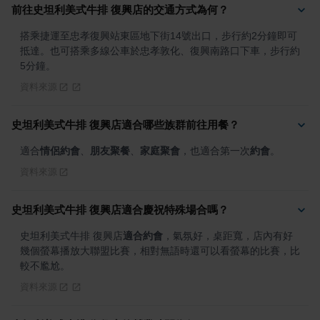
前往史坦利美式牛排 復興店的交通方式為何？
搭乘捷運至忠孝復興站東區地下街14號出口，步行約2分鐘即可
抵達。也可搭乘多線公車於忠孝敦化、復興南路口下車，步行約
5分鐘。
資料來源
史坦利美式牛排 復興店適合哪些族群前往用餐？
適合
情侶約會
、
朋友聚餐
、
家庭聚會
，也適合第一次
約會
。
資料來源
史坦利美式牛排 復興店適合慶祝特殊場合嗎？
史坦利美式牛排 復興店
適合約會
，氣氛好，桌距寬，店內有好
幾個螢幕播放大聯盟比賽，相對無語時還可以看螢幕的比賽，比
較不尷尬。
資料來源