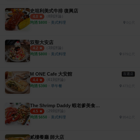
史坦利美式牛排 復興店
（
8
則評論）
4.0
均消 $
800
・
美式料理
0公尺
双聖大安店
（
3
則評論）
4.2
均消 $
800
・
美式料理
979公尺
M ONE Cafe 大安館
百選店
（
61
則評論）
4.4
均消 $
390
・
早午餐
473公尺
The Shrimp Daddy 蝦老爹美食海鮮
（
29
則評論）
4.5
均消 $
650
・
美式料理
954公尺
貳樓餐廳 師大店