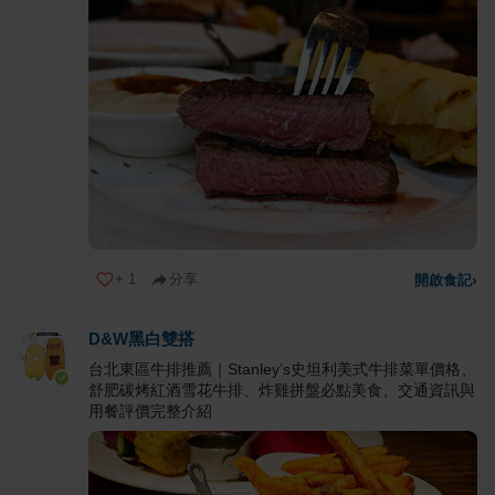
+
1
分享
開啟食記
›
D&W黑白雙搭
台北東區牛排推薦｜Stanley’s史坦利美式牛排菜單價格、
舒肥碳烤紅酒雪花牛排、炸雞拼盤必點美食、交通資訊與
用餐評價完整介紹