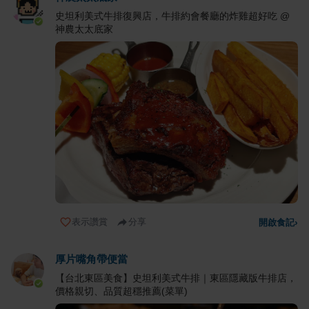
史坦利美式牛排復興店，牛排約會餐廳的炸雞超好吃 @
神農太太底家
表示讚賞
分享
開啟食記
›
厚片嘴角帶便當
【台北東區美食】史坦利美式牛排｜東區隱藏版牛排店，
價格親切、品質超穩推薦(菜單)