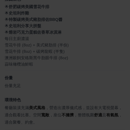
🌟
舒肥碳烤美國雪花牛排
🌟
史坦利炸雞
🌟
特製碳烤美式豬肋排佐BBQ醬
🌟
史坦利分享大拼盤
🌟
熔岩巧克力蛋糕佐香草冰淇淋
每日主廚濃湯
雪花牛排 (8oz) + 美式豬肋排 (半份)
雪花牛排 (8oz) + 碳烤龍蝦 (半隻)
澳洲穀飼安格斯黑牛肋眼牛排 (8oz)
蒜味橄欖油鮮蝦
份量
份量充足
環境特色
餐廳裝潢充滿
美式風格
，營造出濃厚儀式感，並設有大電視螢幕，
適合觀看比賽。空間
寬敞
，座位
不擁擠
，整體氛圍
舒適
且
有氣氛
，
適合聚餐、約會。