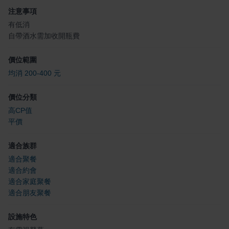
注意事項
有低消
自帶酒水需加收開瓶費
價位範圍
均消 200-400 元
價位分類
高CP值
平價
適合族群
適合聚餐
適合約會
適合家庭聚餐
適合朋友聚餐
設施特色