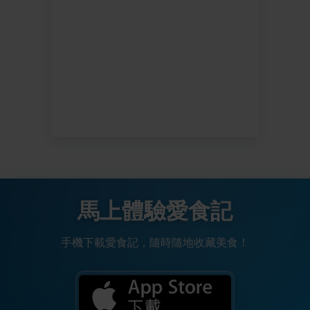
馬上體驗愛食記
手機下載愛食記，隨時隨地收藏美食！