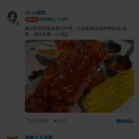
JZ.Jo想吃
均消價位: $
800
4.0
食記史坦利碳烤美式牛排｜台北復興店碳烤豬肋排x龍
蝦，海陸套餐一次滿足
表示讚賞
分享
開啟食記
›
神農太太底家