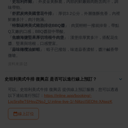
『
史坦利炸雞
』
: 外皮金黃酥脆，內部的鮮嫩雞肉飽含肉汁，調
『
舒肥炭烤美國雪花牛排
』
: 厚切3.2公分，外層微酥焦香，內裡
『
特製碳烤美式豬肋排佐BBQ醬
』
: 肉質輕輕一撥就掉骨，帶點
『
焦糖海鹽堅果厚切培根牛肉堡
』
: 漢堡排厚實多汁，搭配花生
『
蒜味橄欖油鮮蝦
』
: 蝦子已撥殼，味道蒜香濃郁，醬汁鹹香帶
微嗆。
資料來源
史坦利美式牛排 復興店 是否可以進行線上預訂？
可以。史坦利美式牛排 復興店 提供線上預訂服務，您可以透過
以下連結進行預訂：
https://inline.app/booking/-
LjoSrs8eT6HsvZNoJ_U:inline-live-1/-NiltzcISEOht-XAiwzK
線上訂位