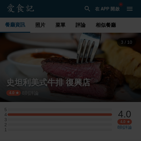
在 APP 開啟
餐廳資訊
照片
菜單
評論
相似餐廳
3
/
10
史坦利美式牛排 復興店
8
則評論
·
4.0
5
4.0
5 星：0 則評論
4
4 星：1 則評論
3
3 星：0 則評論
4.0
2
2 星：0 則評論
8
則評論
1
1 星：0 則評論