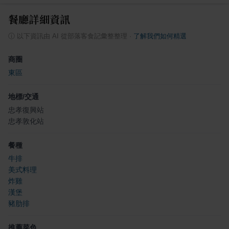
餐廳詳細資訊
ⓘ
以下資訊由 AI 從部落客食記彙整整理
·
了解我們如何精選
商圈
東區
地標/交通
忠孝復興站
忠孝敦化站
餐種
牛排
美式料理
炸雞
漢堡
豬肋排
推薦菜色