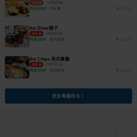
（
14
則評論）
3.9
均消 $
450
・
早午餐
2.72公里
the Diner樂子
（
38
則評論）
4.4
均消 $
250
・
美式料理
1.94公里
the Chips 美式餐廳
（
66
則評論）
4.6
均消 $
500
・
美式料理
2.04公里
更多餐廳排名