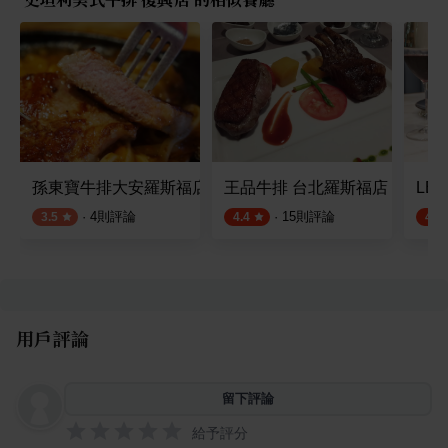
孫東寶牛排大安羅斯福店
王品牛排 台北羅斯福店
LE 
·
4
則評論
·
15
則評論
3.5
4.4
4.6
用戶評論
留下評論
給予評分