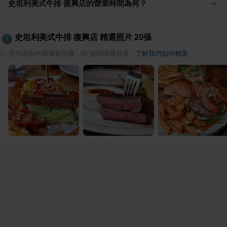
史坦利美式牛排 復興店的營業時間為何？
史坦利美式牛排 復興店
精選照片
20
張
ⓘ
照片由合作部落客拍攝，AI 協助篩選精選
·
了解我們如何精選