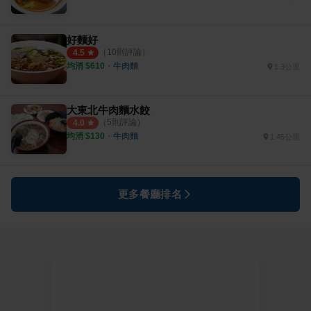
好麵好
（
10
則評論）
4.5
均消 $
610
・
牛肉麵
1.3公里
大東北牛肉麵水餃
（
5
則評論）
4.0
均消 $
130
・
牛肉麵
1.45公里
更多餐廳排名