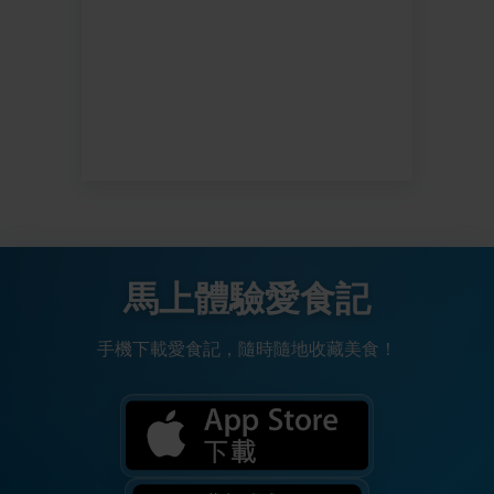
馬上體驗愛食記
手機下載愛食記，隨時隨地收藏美食！