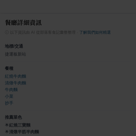
餐廳詳細資訊
ⓘ
以下資訊由 AI 從部落客食記彙整整理
·
了解我們如何精選
地標/交通
捷運板新站
餐種
紅燒牛肉麵
清燉牛肉麵
牛肉麵
小菜
抄手
推薦菜色
🌟
紅燒三寶麵
🌟
清燉半筋半肉麵