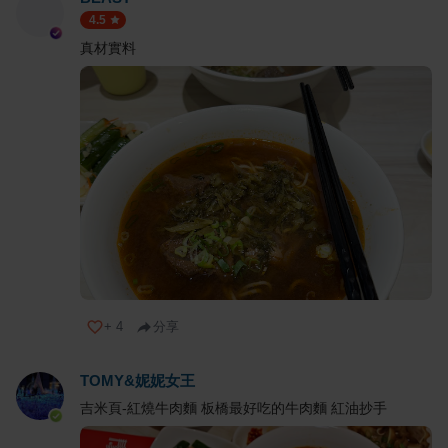
4.5
真材實料
+
4
分享
TOMY&妮妮女王
吉米頁-紅燒牛肉麵 板橋最好吃的牛肉麵 紅油抄手