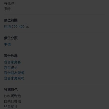
有低消
限時
價位範圍
均消 200-400 元
價位分類
平價
適合族群
適合家庭客
適合親子
適合朋友聚餐
適合家庭聚餐
設施特色
飲料喝到飽
自助點餐機
兒童餐具