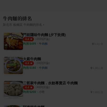
牛肉麵的排名
›
新北市
板橋區
牛肉麵
的排名
門前隱味牛肉麵 (夕下炊煙)
（
35
則評論）
4.4
均消 $
499
・
牛肉麵
5.3公里
大庭牛肉麵
（
33
則評論）
4.4
均消 $
180
・
牛肉麵
1.86公里
二哲家牛肉麵．水餃專賣店 牛肉麵
（
48
則評論）
4.4
均消 $
200
・
小吃
1.69公里