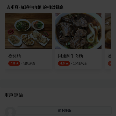
吉米頁-紅燒牛肉麵 的相似餐廳
板凳麵
阿達師牛肉麵
蓮記
·
5
則評論
·
16
則評論
4.8
4.6
4.2
用戶評論
留下評論