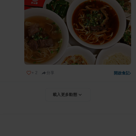
+
2
分享
開啟食記
›
載入更多動態