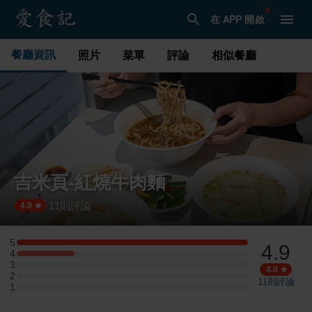
在 APP 開啟
餐廳資訊
照片
菜單
評論
相似餐廳
吉米頁-紅燒牛肉麵
11
則評論
·
4.9
5
4.9
5 星：4 則評論
4
4 星：1 則評論
3
3 星：0 則評論
4.9
2
2 星：0 則評論
11
則評論
1
1 星：0 則評論