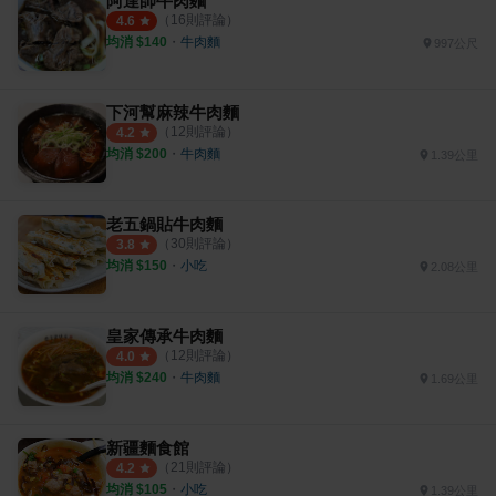
阿達師牛肉麵
（
16
則評論）
4.6
均消 $
140
・
牛肉麵
997公尺
下河幫麻辣牛肉麵
（
12
則評論）
4.2
均消 $
200
・
牛肉麵
1.39公里
老五鍋貼牛肉麵
（
30
則評論）
3.8
均消 $
150
・
小吃
2.08公里
皇家傳承牛肉麵
（
12
則評論）
4.0
均消 $
240
・
牛肉麵
1.69公里
新疆麵食館
（
21
則評論）
4.2
均消 $
105
・
小吃
1.39公里