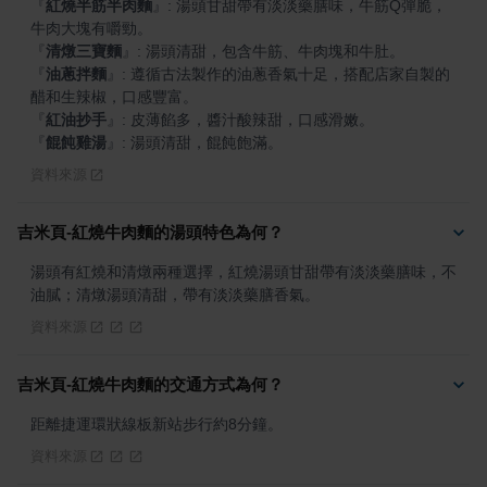
『
紅燒半筋半肉麵
』
: 湯頭甘甜帶有淡淡藥膳味，牛筋Q彈脆，
『
清燉三寶麵
』
『
油蔥拌麵
』
: 遵循古法製作的油蔥香氣十足，搭配店家自製的
『
紅油抄手
』
『
餛飩雞湯
』
: 湯頭清甜，餛飩飽滿。
資料來源
吉米頁-紅燒牛肉麵的湯頭特色為何？
湯頭有紅燒和清燉兩種選擇，紅燒湯頭甘甜帶有淡淡藥膳味，不
油膩；清燉湯頭清甜，帶有淡淡藥膳香氣。
資料來源
吉米頁-紅燒牛肉麵的交通方式為何？
距離捷運環狀線板新站步行約8分鐘。
資料來源