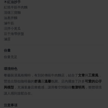
🌟
紅油抄手
紅燒半筋半肉麵
清燉三寶麵
油蔥拌麵
滷牛筋
涼拌小黃瓜
豆干海帶拼盤
滷蛋
份量
份量充足
環境特色
餐廳裝潢風格獨特，有別於傳統牛肉麵店，結合了
文青
與
工業風
，
營造出類似咖啡廳的
舒適
且
溫馨
氛圍。店內擺放了許多
可愛的公仔
與模型
，充滿童趣且療癒感，讓用餐空間顯得
整潔明亮
，整體環境
讓人感到放鬆自在。
注意事項