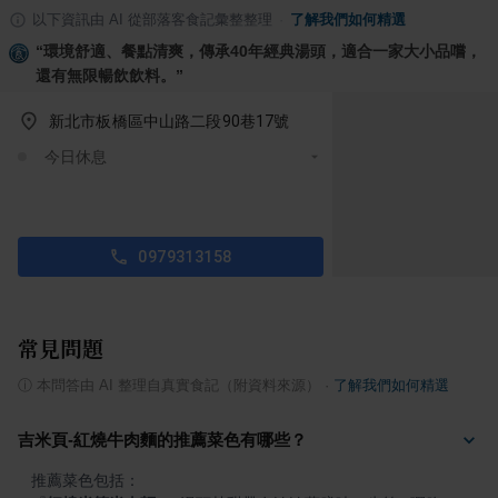
以下資訊由 AI 從部落客食記彙整整理
·
了解我們如何精選
“
環境舒適、餐點清爽，傳承40年經典湯頭，適合一家大小品嚐，
還有無限暢飲飲料。
”
新北市板橋區中山路二段90巷17號
今日休息
0979313158
常見問題
ⓘ
本問答由 AI 整理自真實食記（附資料來源）
·
了解我們如何精選
吉米頁-紅燒牛肉麵的推薦菜色有哪些？