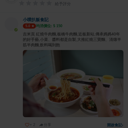
給予評分
小噗扒飯食記
均消價位: $
150
5.0
吉米頁 紅燒牛肉麵,板橋牛肉麵,近板新站,傳承媽媽40年
的好手藝,小菜、醬料都是自製,大推紅燒三寶麵、清燉半
筋半肉麵,飲料喝到飽
+
2
分享
開啟食記
›