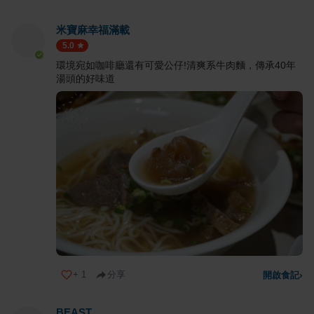
米寶麻幸福滿載
5.0
環境宛如咖啡廳還有可愛公仔!清爽系牛肉麵，傳承40年
湯頭的好味道
+
1
分享
開啟食記
›
BEAST