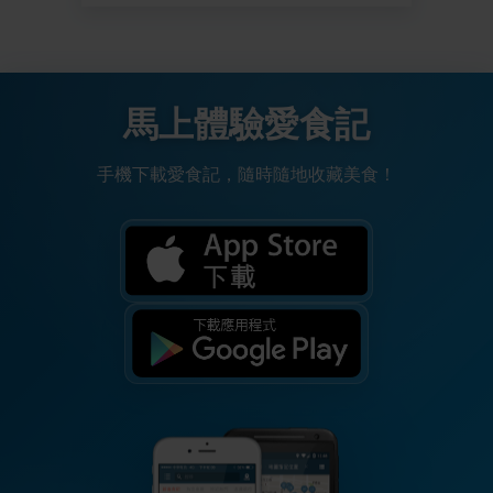
馬上體驗愛食記
手機下載愛食記，隨時隨地收藏美食！