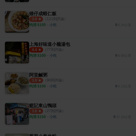
矮仔成蝦仁飯
（
121
則評論）
3.9
均消 $
105
・
小吃
6.24公里
上海好味道小籠湯包
（
77
則評論）
4.4
均消 $
100
・
小吃
6.59公里
阿堂鹹粥
（
90
則評論）
3.9
均消 $
100
・
小吃
6.13公里
籃記東山鴨頭
（
27
則評論）
3.8
均消 $
150
・
小吃
37.16公里