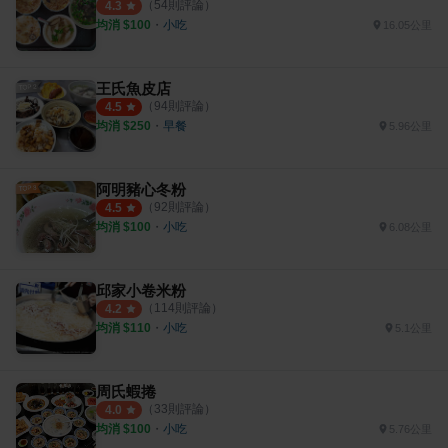
（
54
則評論）
4.3
均消 $
100
・
小吃
16.05公里
王氏魚皮店
（
94
則評論）
4.5
均消 $
250
・
早餐
5.96公里
阿明豬心冬粉
（
92
則評論）
4.5
均消 $
100
・
小吃
6.08公里
邱家小卷米粉
（
114
則評論）
4.2
均消 $
110
・
小吃
5.1公里
周氏蝦捲
（
33
則評論）
4.0
均消 $
100
・
小吃
5.76公里