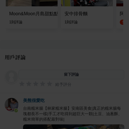
Moon&Moon月島甜點點
安中排骨麵
阿慧
1
則評論
1
則評論
5.0
用戶評論
留下評論
給予評分
美熊很愛吃
台南糯米腸【林家糯米腸】安南區美食|真正的糯米腸每
塊都長不一樣|手工才吃得到超巨大一顆|土豆、油蔥酥、
糯米簡單的搭配最對味|