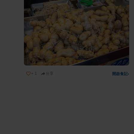
+
1
分享
開啟食記
›