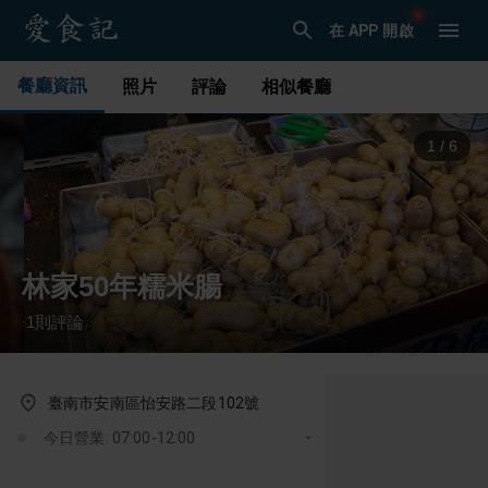
在 APP 開啟
餐廳資訊
照片
評論
相似餐廳
1
/
6
林家50年糯米腸
1
則評論
·
臺南市安南區怡安路二段102號
今日營業: 07:00-12:00