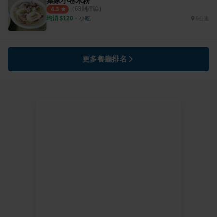
葉家小卷米粉
（
63
則評論）
4.3
均消 $
120
・
小吃
6公里
更多餐廳排名