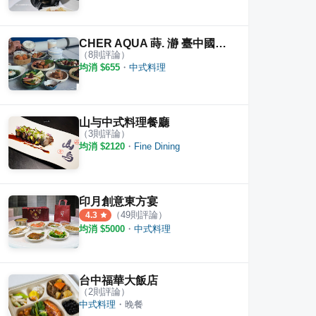
CHER AQUA 蒔. 瀞 臺中國家歌劇院超美茶食空間
（
8
則評論）
均消 $
655
・
中式料理
山与中式料理餐廳
（
3
則評論）
均消 $
2120
・
Fine Dining
印月創意東方宴
（
49
則評論）
4.3
均消 $
5000
・
中式料理
台中福華大飯店
（
2
則評論）
中式料理
・
晚餐