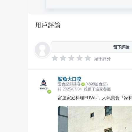
用戶評論
留下評論
給予評分
鯊魚大口咬
愛食記部落客
(
4898
篇食記)
於
2025/07/04
推薦了這家餐廳
富屋家庭料理FUWU，人氣美食『家