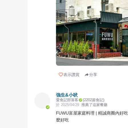
表示讚賞
分享
強生&小吠
愛食記部落客
(
2202
篇食記)
於
2025/04/29
推薦了這家餐廳
FUWU富屋家庭料理 | 精誠商圈內
麼好吃