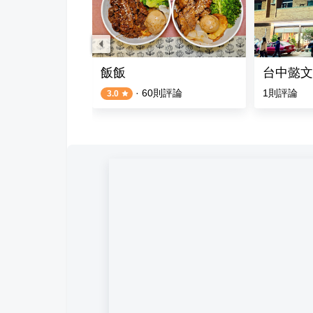
理
飯飯
台中懿文
則評論
·
60
則評論
1
則評論
3.0