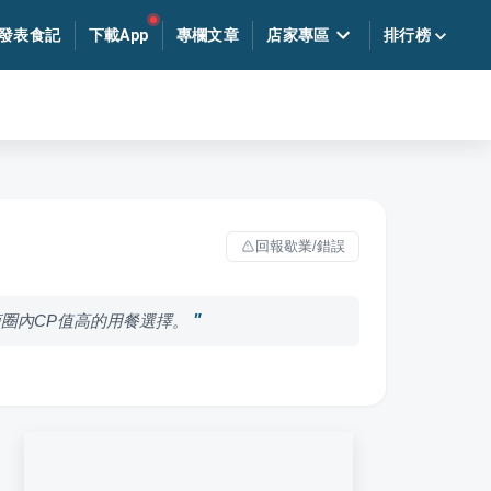
發表食記
下載App
專欄文章
店家專區
排行榜
回報歇業/錯誤
圈內CP值高的用餐選擇。