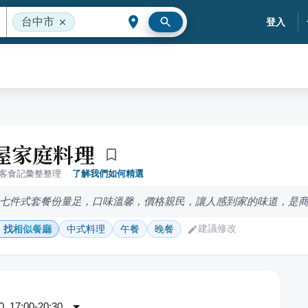
台中市
登入
屋家庭料理
落客食記彙整整理
·
了解我們如何精選
七件式套餐份量足，口味溫馨，價格親民，讓人感到家的味道，是商
建議修改
找相似餐廳
中式料理
午餐
晚餐
 17:00-20:30