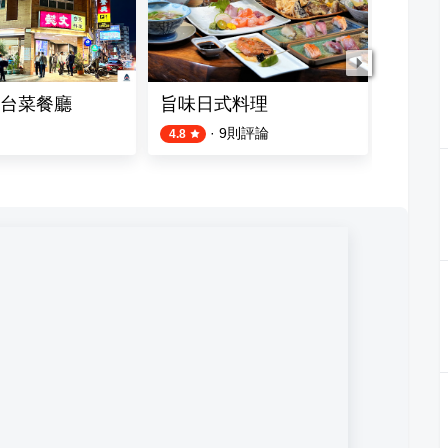
台菜餐廳
旨味日式料理
鈺鮮創
·
9
則評論
4.8
4.7