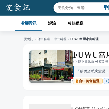
餐廳資訊
評論
相似餐廳
愛食記
›
台中
精選
›
中式料理
›
FUWU富屋家庭料理
FUWU富
以下資訊由 AI 從部
提供道地家常菜，
台中
美食精選
今日營業: 11:00-14:00,