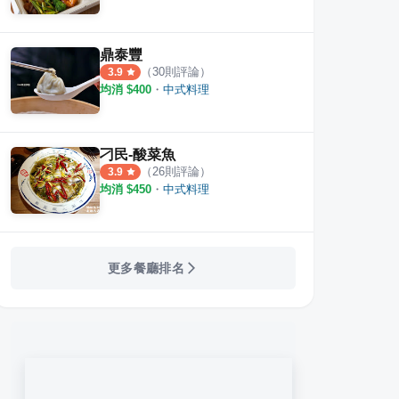
鼎泰豐
（
30
則評論）
3.9
均消 $
400
・
中式料理
刁民-酸菜魚
（
26
則評論）
3.9
均消 $
450
・
中式料理
更多餐廳排名