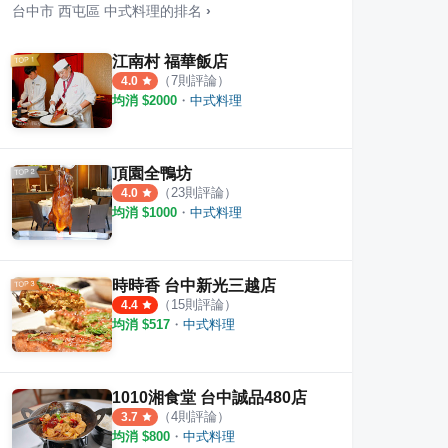
台中市
西屯區
中式料理
的排名
›
江南村 福華飯店
（
7
則評論）
4.0
均消 $
2000
・
中式料理
意日式料理
丰禾台式小館 台中文心崇德店
三次
·
18
則評論
·
14
則評論
4.6
4.5
頂園全鴨坊
（
23
則評論）
4.0
均消 $
1000
・
中式料理
時時香 台中新光三越店
（
15
則評論）
4.4
均消 $
517
・
中式料理
1010湘食堂 台中誠品480店
（
4
則評論）
3.7
均消 $
800
・
中式料理