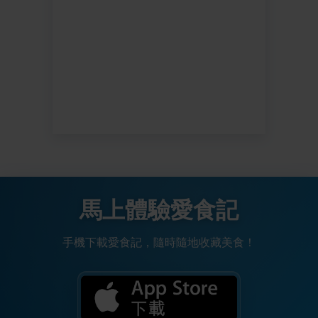
馬上體驗愛食記
手機下載愛食記，隨時隨地收藏美食！