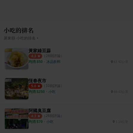
小吃的排名
›
屏東縣
小吃
的排名
黃家綠豆蒜
（
28
則評論）
4.3
均消 $
50
・
冰品飲料
61.42公里
恆春夜市
（
10
則評論）
5.0
均消 $
250
・
小吃
69.43公里
阿國臭豆腐
（
26
則評論）
4.3
均消 $
70
・
小吃
1.14公里