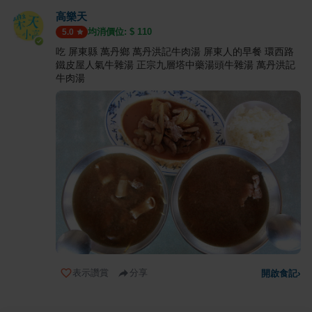
高樂天
均消價位: $
110
5.0
吃 屏東縣 萬丹鄉 萬丹洪記牛肉湯 屏東人的早餐 環西路
鐵皮屋人氣牛雜湯 正宗九層塔中藥湯頭牛雜湯 萬丹洪記
牛肉湯
表示讚賞
分享
開啟食記
›