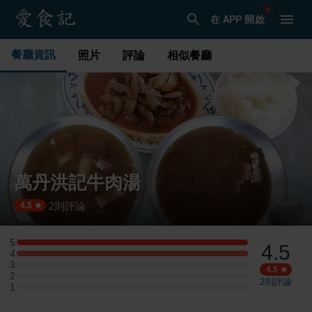
在 APP 開啟
餐廳資訊
照片
評論
相似餐廳
萬丹洪記牛肉湯
2
則評論
·
4.5
5
4.5
5 星：1 則評論
4
4 星：1 則評論
3
3 星：0 則評論
4.5
2
2 星：0 則評論
2
則評論
1
1 星：0 則評論