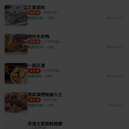
文富餛飩
（
9
則評論）
3.6
均消 $
190
・
小吃
21.59公里
鄉村冬粉鴨
（
27
則評論）
3.5
均消 $
215
・
小吃
69.48公里
一碗豆腐
（
57
則評論）
4.5
均消 $
90
・
小吃
10.45公里
熊家萬巒豬腳大王
（
6
則評論）
4.5
均消 $
500
・
小吃
8.68公里
里港文富餛飩豬腳
（
13
則評論）