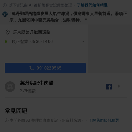
以下資訊由 AI 從部落客食記彙整整理
·
了解我們如何精選
“
萬丹鄉環西路鐵皮屋人氣牛雜湯，供應屏東人早餐首選。湯頭正
宗，九層塔與中藥完美融合，滋味獨特。
”
屏東縣萬丹鄉西環路
現正營業: 06:30-14:00
0910229565
萬丹洪記牛肉湯
萬
279
個讚
常見問題
ⓘ
本問答由 AI 整理自真實食記（附資料來源）
·
了解我們如何精選