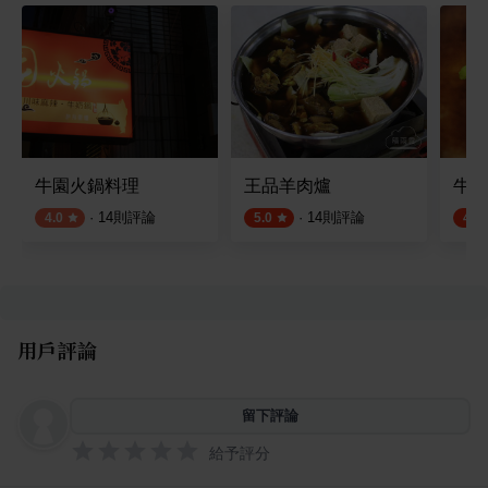
牛園火鍋料理
王品羊肉爐
牛肉
·
14
則評論
·
14
則評論
4.0
5.0
4.7
用戶評論
留下評論
給予評分