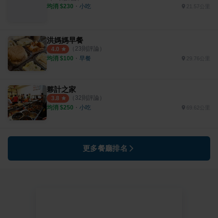
均消 $
230
・
小吃
21.57公里
洪媽媽早餐
（
23
則評論）
4.0
均消 $
100
・
早餐
29.76公里
夥計之家
（
32
則評論）
3.8
均消 $
250
・
小吃
69.62公里
更多餐廳排名