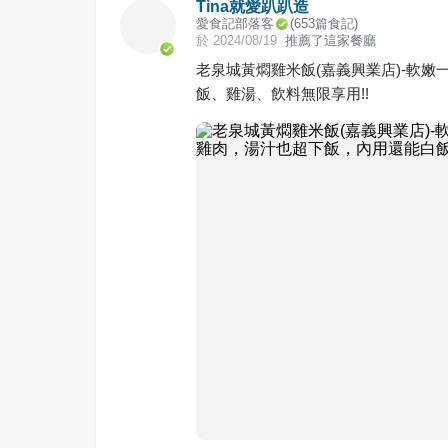
Tina就愛趴趴造
愛食記部落客
(
653
篇食記)
於
2024/08/19
推薦了這家餐廳
老泉城黃燜雞米飯(嘉義興業店)-軟
飯、雞湯、飲料無限享用!!