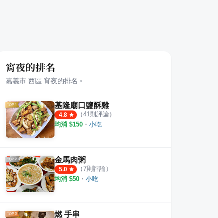
宵夜的排名
嘉義市
西區
宵夜
的排名
›
基隆廟口鹽酥雞
（
41
則評論）
4.8
均消 $
150
・
小吃
日本料理
大同火雞肉飯
Wa 
8
則評論
5.0
金馬肉粥
（
7
則評論）
5.0
均消 $
50
・
小吃
燃 手串