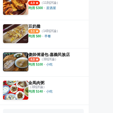
（
11
則評論）
4.9
均消 $
300
・
居酒屋
豆奶攤
（
14
則評論）
3.1
均消 $
80
・
早餐
傻師傅湯包-嘉義民族店
（
3
則評論）
4.0
均消 $
100
・
小吃
金馬肉粥
（
3
則評論）
均消 $
140
・
小吃