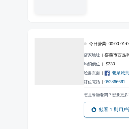
今日營業: 00:00-01:00,
嘉義市西區興
店家地址
|
$
330
均消價位
|
老泉城
臉書頁面
|
052866661
訂位電話
|
您是餐廳老闆？想要更多
觀看
1
則用戶