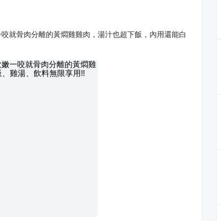
嫩一咬就骨肉分離的黃燜雞雞肉，湯汁也超下飯，內用還能白