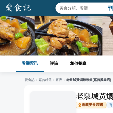
餐廳資訊
評論
相似餐廳
愛食記
›
嘉義
精選
›
宵夜
›
老泉城黃燜雞米飯(嘉義興業店)
老泉城黃燜
宵
嘉義
美食精選