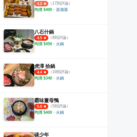
（
17
則評論）
4.2
均消 $
400
・
居酒屋
八石什鍋
（
8
則評論）
4.5
均消 $
450
・
火鍋
虎澤 拾鍋
（
19
則評論）
4.4
均消 $
340
・
火鍋
霸味薑母鴨
（
5
則評論）
5.0
均消 $
400
・
火鍋
碳少年