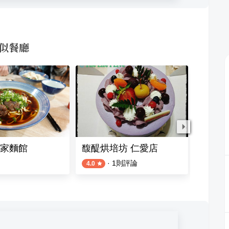
相似餐廳
家麵館
馥醍烘培坊 仁愛店
阿莎莉
·
1
則評論
1
則評論
4.0