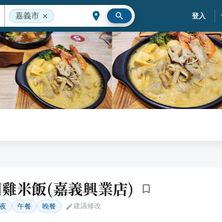
嘉義市
登入
雞米飯(嘉義興業店)
建議修改
夜
午餐
晚餐