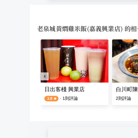
老泉城黃燜雞米飯(嘉義興業店) 的
砂鍋粥．私房菜．點心
日出客棧 興業店
白川町陳
評論
·
1
則評論
2
則評論
3.0