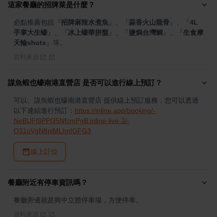
這家餐廳的招牌菜是什麼？
必點推薦包括
『
招牌麻辣水煮魚
』
、
『
蒜香火山龍骨
』
、
『
4L
手掌大生蠔
』
、
『
冰上蠔華拼盤
』
、
『
鹽焗台灣鯛
』
、
『
生食摩
天輪shots
』
等。
資料來源
謀魚蝦也蠔南港直營店 是否可以進行線上預訂？
可以。謀魚蝦也蠔南港直營店 提供線上預訂服務，您可以透過
以下連結進行預訂：
https://inline.app/booking/-
NeBUFf8PPl35NfcmPgB:inline-live-3/-
O31uVgN8piMLhnIGFG3
線上訂位
餐廳附近有停車資訊嗎？
餐廳旁邊就是興中立體停車場，方便停車。
資料來源