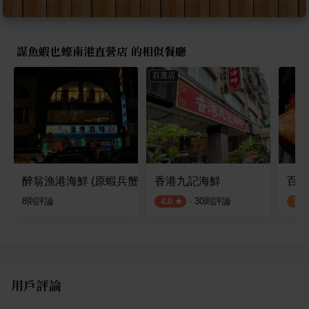
謀魚蝦也蠔南港直營店 的相似餐廳
百選店
醉翁漁港海鮮 (原蝦兵蟹將)
香港九記海鮮
百八
8
則評論
·
30
則評論
4.0
3.0
用戶評論