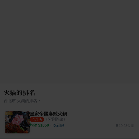
火鍋的排名
›
台北市
火鍋
的排名
皇家帝國麻辣火鍋
（
57
則評論）
4.4
均消 $
1050
・
吃到飽
10.28公里