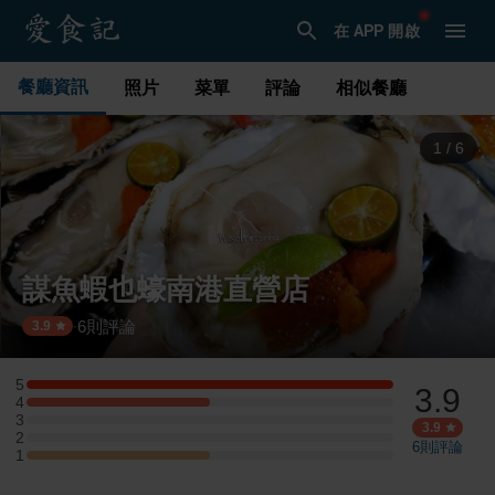
在 APP 開啟
餐廳資訊
照片
菜單
評論
相似餐廳
1
/
6
謀魚蝦也蠔南港直營店
6
則評論
·
3.9
5
3.9
5 星：2 則評論
4
4 星：1 則評論
3
3 星：0 則評論
3.9
2
2 星：0 則評論
6
則評論
1
1 星：1 則評論