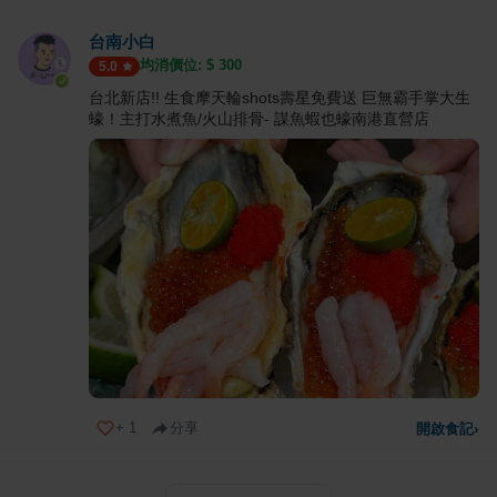
台南小白
均消價位: $
300
5.0
台北新店!! 生食摩天輪shots壽星免費送 巨無霸手掌大生
蠔！主打水煮魚/火山排骨- 謀魚蝦也蠔南港直營店
+
1
分享
開啟食記
›