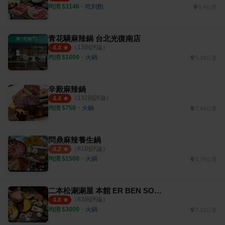
均消 $
3146
・
吃到飽
5.4公里
青花驕麻辣鍋 台北光復南店
（
13
則評論）
4.4
均消 $
1000
・
火鍋
5.18公里
辛殿麻辣鍋
（
132
則評論）
4.4
均消 $
750
・
火鍋
7.44公里
問鼎麻辣養生鍋
（
81
則評論）
4.2
均消 $
1500
・
火鍋
5.74公里
二本松涮涮屋 本館 ER BEN SONG SHABU
（
83
則評論）
4.8
均消 $
3000
・
火鍋
7.13公里