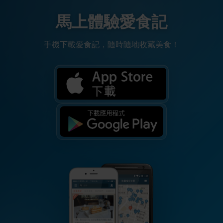
馬上體驗愛食記
手機下載愛食記，隨時隨地收藏美食！