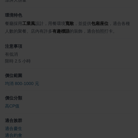
澎湃大份量
環境特色
餐廳採用
工業風
設計，用餐環境
寬敞
，並提供
包廂座位
，適合各種
人數的聚餐。店內有許多
有趣標語
的裝飾，適合拍照打卡。
注意事項
有低消
限時 2.5 小時
價位範圍
均消 800-1000 元
價位分類
高CP值
適合族群
適合慶生
適合約會