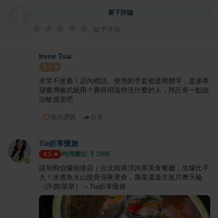
留下評論
給予評分
Irene Tsai
1.0
非常不推薦！店內標語、使用的手套都是簡體字，是多希
望臺灣被武統用？覺得用這些沒什麼的人，拜託有一點政
治敏感度吧
表示讚賞
分享
Tia妡享慢旅
均消價位: $
1000
4.5
謀魚蝦也蠔南港店｜台北南港浮誇系美食餐廳，生蠔比手
大！水煮魚火山龍骨深夜美食，壽星還送生魚片摩天輪
（評價/菜單） – Tia妡享慢旅