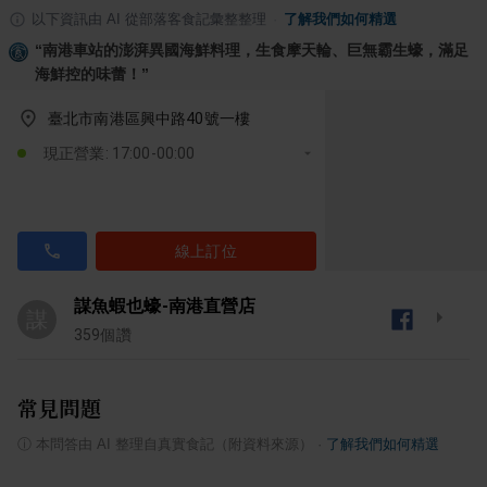
以下資訊由 AI 從部落客食記彙整整理
·
了解我們如何精選
“
南港車站的澎湃異國海鮮料理，生食摩天輪、巨無霸生蠔，滿足
海鮮控的味蕾！
”
臺北市南港區興中路40號一樓
現正營業: 17:00-00:00
線上訂位
謀魚蝦也蠔-南港直營店
謀
359
個讚
常見問題
ⓘ
本問答由 AI 整理自真實食記（附資料來源）
·
了解我們如何精選