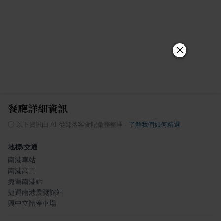
餐廳詳細資訊
ⓘ
以下資訊由 AI 從部落客食記彙整整理
·
了解我們如何精選
地標/交通
南港車站
南港高工
捷運南港站
捷運南港展覽館站
興中立體停車場