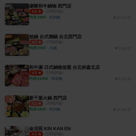
涮樂和牛鍋物 西門店
（
12
則評論）
4.6
均消 $
900
・
吃到飽
10.17公里
尬鍋 台式潮鍋 台北西門店
（
27
則評論）
4.2
均消 $
500
・
火鍋
9.98公里
和牛涮 日式鍋物放題 台北林森北店
（
13
則評論）
4.5
均消 $
1000
・
吃到飽
8.24公里
新千葉火鍋 西門店
（
20
則評論）
4.1
均消 $
499
・
吃到飽
10.34公里
金洹苑 KIN KAN EN
（
19
則評論）
4.5