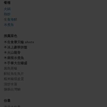
餐種
火鍋
熱炒
生食海鮮
水煮魚
推薦菜色
🌟
生食摩天輪 shots
🌟
冰上豪華拼盤
🌟
火山龍骨
🌟
麻辣水煮魚
🌟
手掌大生蠔盛
廣島蒸蠔
鮮鮭魚生魚片
糯米椒擂皮蛋
清炒水蓮
鹽焗台灣鯛
份量