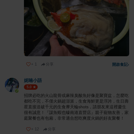
+
1
分享
開啟食記
›
妮喃小語
5.0
招牌必吃的火山龍骨或麻辣臭酸魚好像是聚寶盆，怎麼吃
都吃不完，不僅火鍋超澎派，生食海鮮更是浮誇，生日壽
星直接送破千元的生食摩天輪shots，請朋友來這裡慶生
很有誠意！『謀魚蝦也蠔南港直營店』親子寵物友善，家
庭聚餐也有包廂，非常適合想吃爽度火鍋的好友聚餐！
+
12
分享