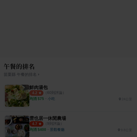
午餐的排名
›
苗栗縣
午餐
的排名
鮮肉湯包
（
60
則評論）
4.2
均消 $
75
・
小吃
24公里
雲也居一休閒農場
（
9
則評論）
4.7
均消 $
400
・
景觀餐廳
9.8公里