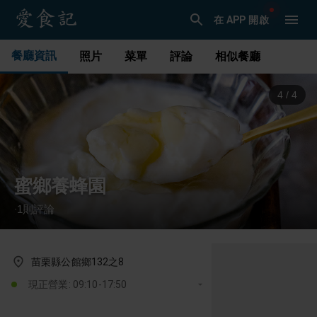
在 APP 開啟
餐廳資訊
照片
菜單
評論
相似餐廳
1
/
4
蜜鄉養蜂園
1
則評論
·
苗栗縣公館鄉132之8
現正營業: 09:10-17:50