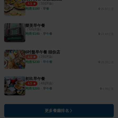
（
3
則評論）
4.5
均消 $
190
・
早餐
25.91公里
樂芙早午餐
（
5
則評論）
均消 $
140
・
早午餐
24.41公里
6吋盤早午餐 頭份店
（
2
則評論）
4.0
均消 $
230
・
早午餐
25.28公里
初玖早午餐
（
4
則評論）
4.5
均消 $
200
・
早午餐
9.95公里
更多餐廳排名