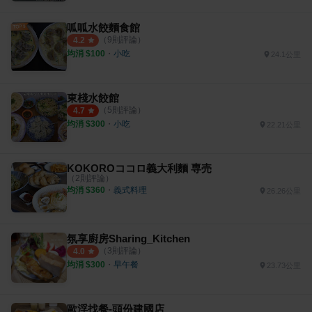
呱呱水餃麵食館
（
9
則評論）
4.2
均消 $
100
・
小吃
24.1公里
東棧水餃館
（
5
則評論）
4.7
均消 $
300
・
小吃
22.21公里
KOKOROココロ義大利麵 専売
（
2
則評論）
均消 $
360
・
義式料理
26.26公里
氛享廚房Sharing_Kitchen
（
3
則評論）
4.0
均消 $
300
・
早午餐
23.73公里
歐浮找餐-頭份建國店