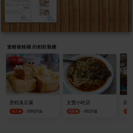
蜜鄉養蜂園 的相似餐廳
昱程臭豆腐
文豐小吃店
回角
·
20
則評論
·
4
則評論
4.7
4.0
4.3