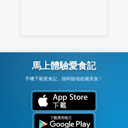
馬上體驗愛食記
手機下載愛食記，隨時隨地收藏美食！