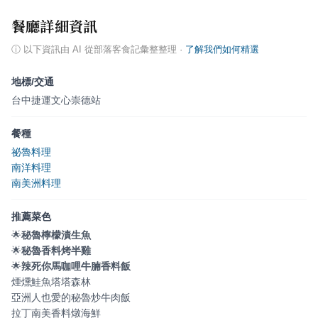
餐廳詳細資訊
ⓘ
以下資訊由 AI 從部落客食記彙整整理
·
了解我們如何精選
地標/交通
台中捷運文心崇德站
餐種
祕魯料理
南洋料理
南美洲料理
推薦菜色
🌟
秘魯檸檬漬生魚
🌟
秘魯香料烤半雞
🌟
辣死你馬咖哩牛腩香料飯
煙燻鮭魚塔塔森林
亞洲人也愛的秘魯炒牛肉飯
拉丁南美香料燉海鮮