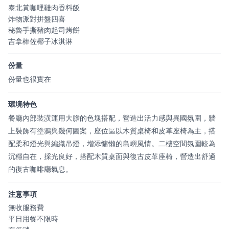
泰北黃咖哩雞肉香料飯
炸物派對拼盤四喜
秘魯手撕豬肉起司烤餅
吉拿棒佐椰子冰淇淋
份量
份量也很實在
環境特色
餐廳內部裝潢運用大膽的色塊搭配，營造出活力感與異國氛圍，牆
上裝飾有塗鴉與幾何圖案，座位區以木質桌椅和皮革座椅為主，搭
配柔和燈光與編織吊燈，增添慵懶的島嶼風情。二樓空間氛圍較為
沉穩自在，採光良好，搭配木質桌面與復古皮革座椅，營造出舒適
的復古咖啡廳氣息。
注意事項
無收服務費
平日用餐不限時