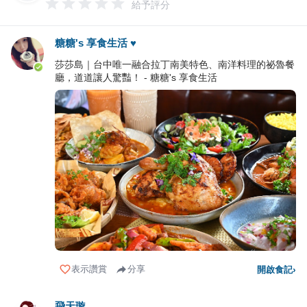
給予評分
糖糖's 享食生活 ♥
莎莎島｜台中唯一融合拉丁南美特色、南洋料理的祕魯餐
廳，道道讓人驚豔！ - 糖糖's 享食生活
表示讚賞
分享
開啟食記
›
飛天璇