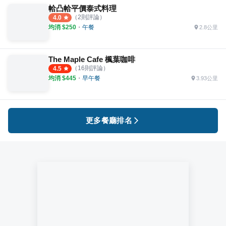
帢凸帢平價泰式料理
（
2
則評論）
4.0
均消 $
250
・
午餐
2.8公里
The Maple Cafe 楓葉咖啡
（
16
則評論）
4.5
均消 $
445
・
早午餐
3.93公里
更多餐廳排名