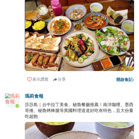
表示讚賞
分享
開啟食記
›
瑪莉食報
莎莎島｜台中拉丁美食、秘魯餐廳推薦！南洋咖哩、墨西
哥捲、秘魯烤棒腿等異國料理道道好吃有特色，且大份量
吃超飽