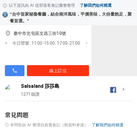
以下資訊由 AI 從部落客食記彙整整理
·
了解我們如何精選
“
台中首家秘魯餐廳，結合南洋風味，平價美味，大份量飽足，聚
餐首選。
”
臺中市北屯區文昌三街10號
今日營業: 11:00-15:00, 17:00-21:00
線上訂位
Salsaland 莎莎島
1271
個讚
常見問題
ⓘ
本問答由 AI 整理自真實食記（附資料來源）
·
了解我們如何精選