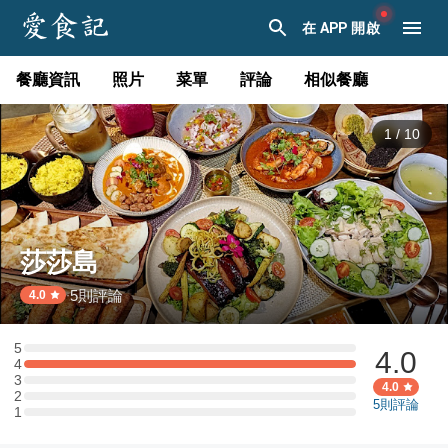
在 APP 開啟
餐廳資訊
照片
菜單
評論
相似餐廳
1
/
10
莎莎島
5
則評論
·
4.0
5
4.0
5 星：0 則評論
4
4 星：1 則評論
3
3 星：0 則評論
4.0
2
2 星：0 則評論
5
則評論
1
1 星：0 則評論