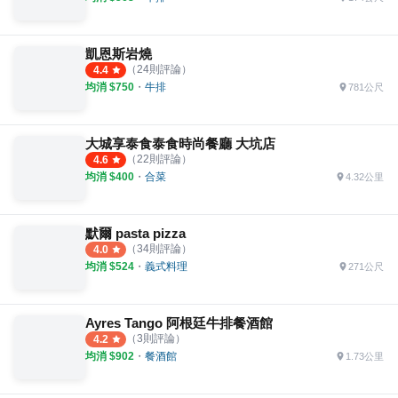
凱恩斯岩燒
（
24
則評論）
4.4
均消 $
750
・
牛排
781公尺
大城享泰食泰食時尚餐廳 大坑店
（
22
則評論）
4.6
均消 $
400
・
合菜
4.32公里
默爾 pasta pizza
（
34
則評論）
4.0
均消 $
524
・
義式料理
271公尺
Ayres Tango 阿根廷牛排餐酒館
（
3
則評論）
4.2
均消 $
902
・
餐酒館
1.73公里