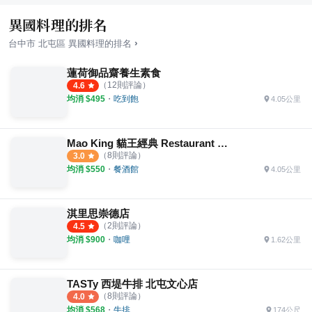
異國料理的排名
›
台中市
北屯區
異國料理
的排名
蓮荷御品齋養生素食
（
12
則評論）
4.6
均消 $
495
・
吃到飽
4.05公里
Mao King 貓王經典 Restaurant & Bar
（
8
則評論）
3.0
均消 $
550
・
餐酒館
4.05公里
淇里思崇德店
（
2
則評論）
4.5
均消 $
900
・
咖哩
1.62公里
TASTy 西堤牛排 北屯文心店
（
8
則評論）
4.0
均消 $
568
・
牛排
174公尺