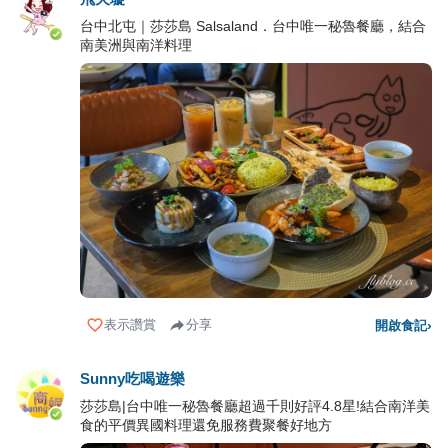
台中北屯｜莎莎島 Salsaland．台中唯一秘魯餐廳，結合
南美洲與南洋料理
表示讚賞
分享
開啟食記
›
Sunny吃喝遊樂
莎莎島|台中唯一秘魯餐廳超過千則好評4.8星!結合南洋美
食的平價異國料理還免服務費聚餐好地方