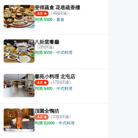
斐得蔬食 花巷疏香樓
（
4
則評論）
4.5
均消 $
500
・
素食
八卦窯餐廳
（
2
則評論）
均消 $
550
・
中式料理
馨苑小料理 北屯店
（
17
則評論）
4.6
均消 $
400
・
中式料理
頂園全鴨坊
（
23
則評論）
4.0
均消 $
1000
・
中式料理