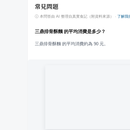
常見問題
ⓘ
本問答由 AI 整理自真實食記（附資料來源）
·
了解我
三鼎排骨酥麵 的平均消費是多少？
三鼎排骨酥麵 的平均消費約為 90 元。