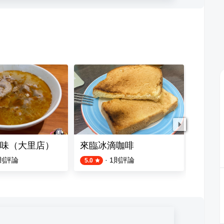
味（大里店）
來臨冰滴咖啡
肉多多
則評論
·
1
則評論
5.0
4.6