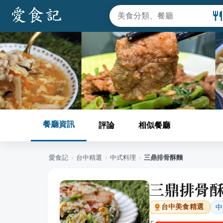
餐廳資訊
評論
相似餐廳
愛食記
›
台中
精選
›
中式料理
›
三鼎排骨酥麵
三鼎排骨
中
台中
美食精選