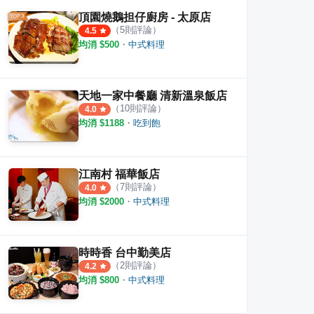
頂園燒鵝担仔廚房 - 太原店
（
5
則評論）
4.5
均消 $
500
・
中式料理
天地一家中餐廳 清新溫泉飯店
（
10
則評論）
4.0
均消 $
1188
・
吃到飽
江南村 福華飯店
（
7
則評論）
4.0
均消 $
2000
・
中式料理
時時香 台中勤美店
（
2
則評論）
4.2
均消 $
800
・
中式料理