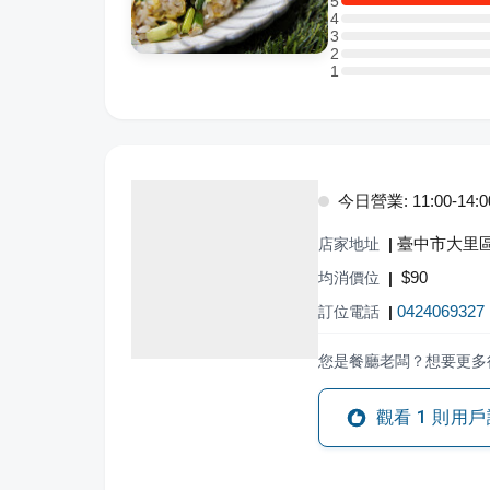
5
5 星：1 則評論
4
4 星：0 則評論
3
3 星：0 則評論
2
2 星：0 則評論
1
1 星：0 則評論
今日營業: 11:00-14:00,
臺中市大里區
店家地址
|
$
90
均消價位
|
0424069327
訂位電話
|
您是餐廳老闆？想要更多
觀看
1
則用戶