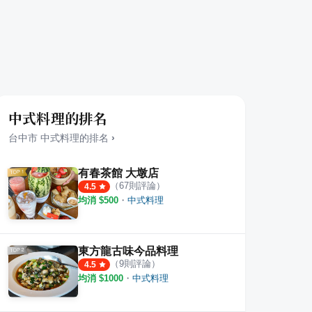
中式料理的排名
台中市
中式料理
的排名
›
有春茶館 大墩店
（
67
則評論）
4.5
均消 $
500
・
中式料理
火鍋 大里國光店
七將軍廟前麵攤
鮮見
·
14
則評論
1
則評論
4.6
東方龍古味今品料理
（
9
則評論）
4.5
均消 $
1000
・
中式料理