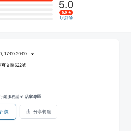
5.0
5.0
1
則評論
 17:00-20:00
爽文路622號
行銷服務請至
店家專區
評價
分享餐廳