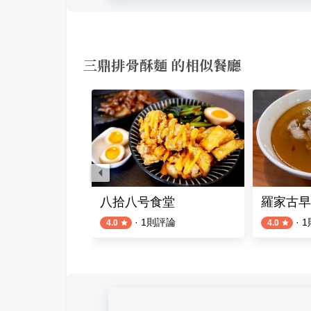
三鼎排骨酥麵 的相似餐廳
麵包 Quán Ăn Quê Hương
八拾八号食堂
羅家古早
評論
·
1
則評論
·
1
4.0
4.0