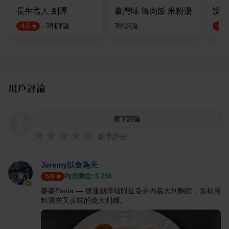
長生塩人 劍潭
臺灣味 魯肉飯 米粉湯
讚鐵
·
3
則評論
3
則評論
4.5
4.7
用戶評論
留下評論
給予評分
Jeremy以食為天
均消價位: $
250
5.0
麥麥Pasta — 捷運劍潭站附近巷弄內義大利麵館，食材用
料實在又美味的義大利麵。