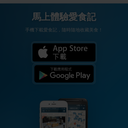
馬上體驗愛食記
手機下載愛食記，隨時隨地收藏美食！