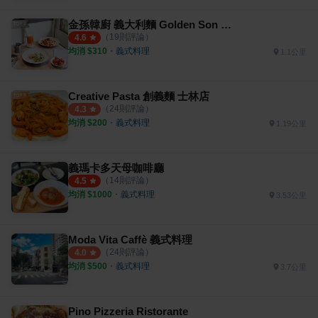
金孫韓廚 義大利麵 Golden Son Korea Pasta
（
19
則評論）
4.6
均消 $
310
・
義式料理
1.1公里
Creative Pasta 創義麵 士林店
（
24
則評論）
4.3
均消 $
200
・
義式料理
1.19公里
義瑪卡多天母咖啡廳
（
14
則評論）
4.5
均消 $
1000
・
義式料理
3.53公里
Moda Vita Caffè 義式料理
（
24
則評論）
4.0
均消 $
500
・
義式料理
3.7公里
Pino Pizzeria Ristorante