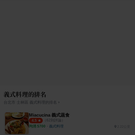
義式料理的排名
›
台北市
士林區
義式料理
的排名
Miacucina 義式蔬食
（
62
則評論）
4.5
均消 $
700
・
義式料理
2.22公里