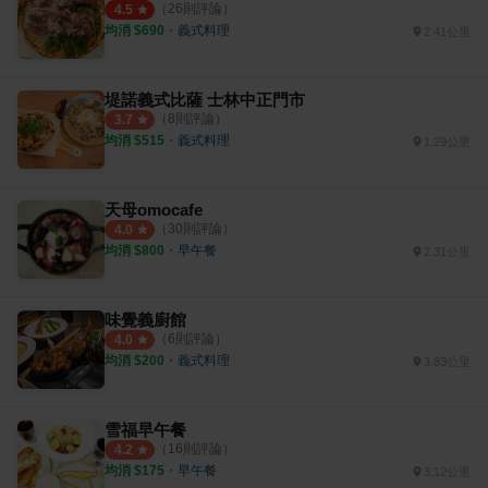
（
26
則評論）
4.5
均消 $
690
・
義式料理
2.41公里
堤諾義式比薩 士林中正門市
（
8
則評論）
3.7
均消 $
515
・
義式料理
1.29公里
天母omocafe
（
30
則評論）
4.0
均消 $
800
・
早午餐
2.31公里
味覺義廚館
（
6
則評論）
4.0
均消 $
200
・
義式料理
3.83公里
雪福早午餐
（
16
則評論）
4.2
均消 $
175
・
早午餐
3.12公里