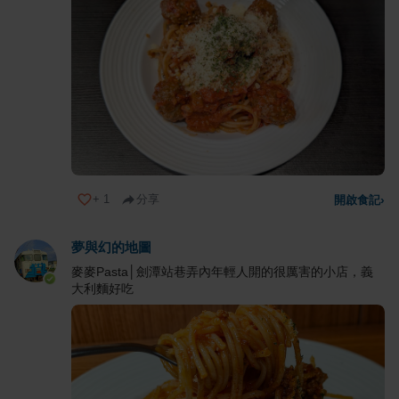
+
1
分享
開啟食記
›
夢與幻的地圖
麥麥Pasta│劍潭站巷弄內年輕人開的很厲害的小店，義
大利麵好吃