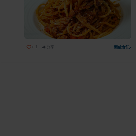
+
1
分享
開啟食記
›