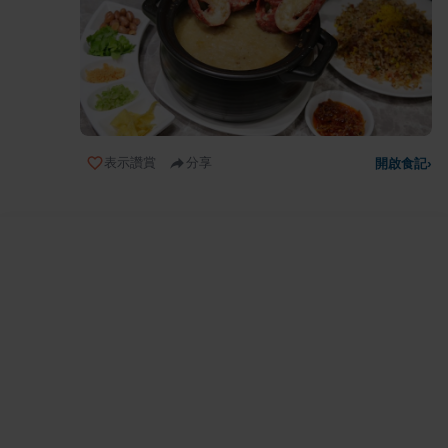
表示讚賞
分享
開啟食記
›