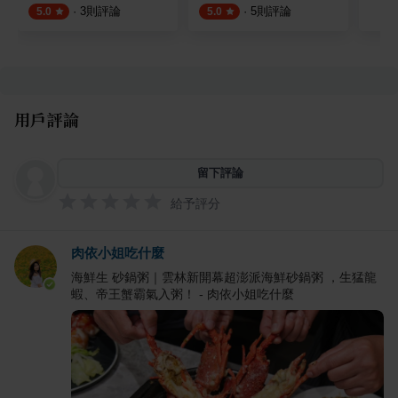
·
3
則評論
·
5
則評論
5.0
5.0
用戶評論
留下評論
給予評分
肉依小姐吃什麼
海鮮生 砂鍋粥｜雲林新開幕超澎派海鮮砂鍋粥 ，生猛龍
蝦、帝王蟹霸氣入粥！ - 肉依小姐吃什麼