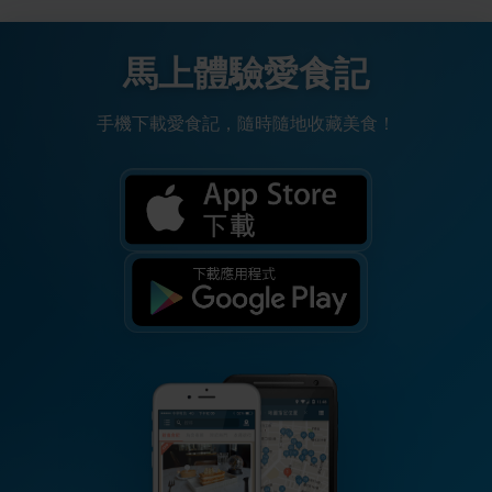
馬上體驗愛食記
手機下載愛食記，隨時隨地收藏美食！