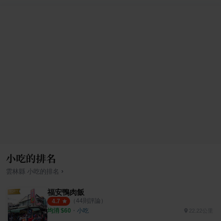
小吃的排名
›
雲林縣
小吃
的排名
福安鴨肉飯
（
44
則評論）
4.7
均消 $
60
・
小吃
22.22公里