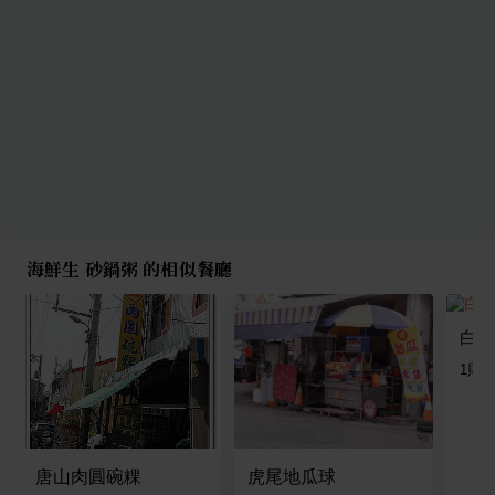
海鮮生 砂鍋粥 的相似餐廳
白序
1
則
唐山肉圓碗粿
虎尾地瓜球