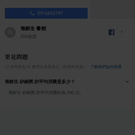
0916692797
海鮮生 餐館
海
556
個讚
常見問題
ⓘ
本問答由 AI 整理自真實食記（附資料來源）
·
了解我們如何精選
海鮮生 砂鍋粥 的平均消費是多少？
海鮮生 砂鍋粥 的平均消費約為 590 元。