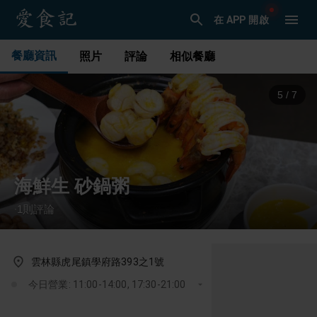
在 APP 開啟
餐廳資訊
照片
評論
相似餐廳
6
/
7
海鮮生 砂鍋粥
1
則評論
·
雲林縣虎尾鎮學府路393之1號
今日營業: 11:00-14:00, 17:30-21:00