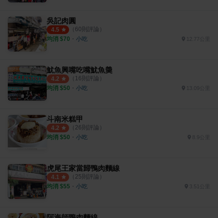
吳記肉圓
（
60
則評論）
4.5
均消 $
70
・
小吃
12.77公里
魷魚興嘴吃嘴魷魚羮
（
16
則評論）
4.2
均消 $
50
・
小吃
13.09公里
斗南米糕甲
（
26
則評論）
4.2
均消 $
50
・
小吃
8.9公里
虎尾王家當歸鴨肉麵線
（
25
則評論）
4.1
均消 $
55
・
小吃
3.51公里
阿海師鴨肉麵線