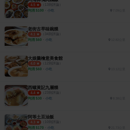
（
13
則評論）
4.5
均消 $
100
・
小吃
7.09公里
老街古早味碗粿
（
34
則評論）
4.1
均消 $
60
・
小吃
12.82公里
大娘羹檜意美食館
（
12
則評論）
4.0
均消 $
60
・
小吃
13.12公里
西螺黃記九層粿
（
23
則評論）
4.4
均消 $
30
・
小吃
8.38公里
阿等土豆油飯
（
10
則評論）
4.3
均消 $
170
・
小吃
21.73公里