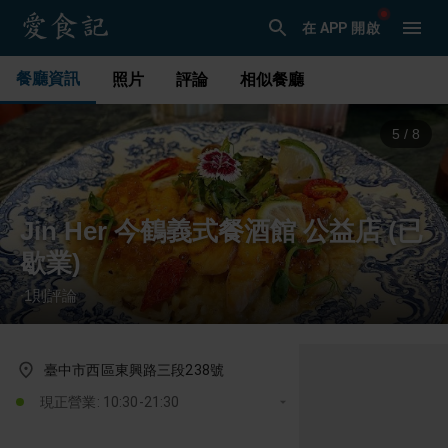
在 APP 開啟
餐廳資訊
照片
評論
相似餐廳
5
/
8
Jin Her 今鶴義式餐酒館 公益店 (已
歇業)
1
則評論
·
臺中市西區東興路三段238號
現正營業: 10:30-21:30