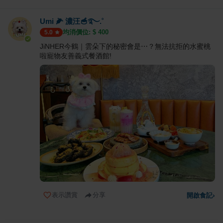
Umi 🌽 濃汪🥣࿐.˚
均消價位: $
400
5.0
JiNHER今鶴｜雲朵下的秘密會是⋯？無法抗拒的水蜜桃
啦寵物友善義式餐酒館!
表示讚賞
分享
開啟食記
›