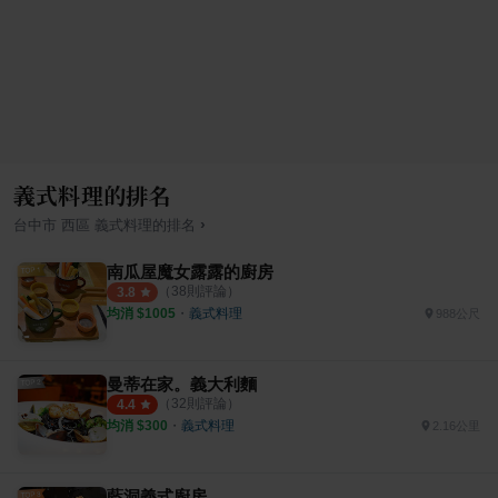
義式料理的排名
›
台中市
西區
義式料理
的排名
南瓜屋魔女露露的廚房
（
38
則評論）
3.8
均消 $
1005
・
義式料理
988公尺
曼蒂在家。義大利麵
（
32
則評論）
4.4
均消 $
300
・
義式料理
2.16公里
藍洞義式廚房