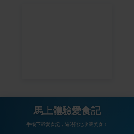
馬上體驗愛食記
手機下載愛食記，隨時隨地收藏美食！