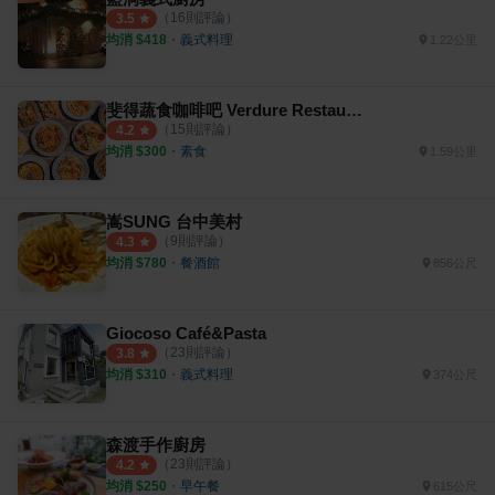
（
16
則評論）
3.5
均消 $
418
・
義式料理
1.22公里
斐得蔬食咖啡吧 Verdure Restaurant
（
15
則評論）
4.2
均消 $
300
・
素食
1.59公里
嵩SUNG 台中美村
（
9
則評論）
4.3
均消 $
780
・
餐酒館
856公尺
Giocoso Café&Pasta
（
23
則評論）
3.8
均消 $
310
・
義式料理
374公尺
森渡手作廚房
（
23
則評論）
4.2
均消 $
250
・
早午餐
615公尺