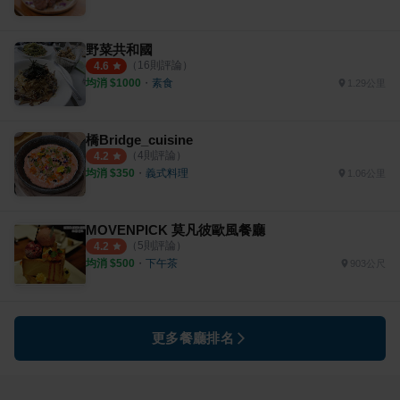
野菜共和國
（
16
則評論）
4.6
均消 $
1000
・
素食
1.29公里
橋Bridge_cuisine
（
4
則評論）
4.2
均消 $
350
・
義式料理
1.06公里
MOVENPICK 莫凡彼歐風餐廳
（
5
則評論）
4.2
均消 $
500
・
下午茶
903公尺
更多餐廳排名