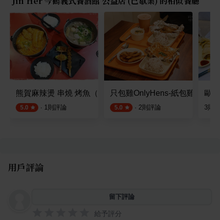
Jin Her 今鶴義式餐酒館 公益店 (已歇業) 的相似餐廳
熊賀麻辣燙 串燒 烤魚（台中晚餐宵夜）
只包雞OnlyHens-紙包雞專門店
歐尼
·
1
則評論
·
2
則評論
3
則
5.0
5.0
用戶評論
留下評論
給予評分