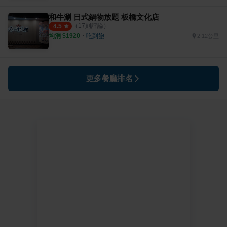
和牛涮 日式鍋物放題 板橋文化店
（
17
則評論）
4.5
均消 $
1920
・
吃到飽
2.12公里
更多餐廳排名