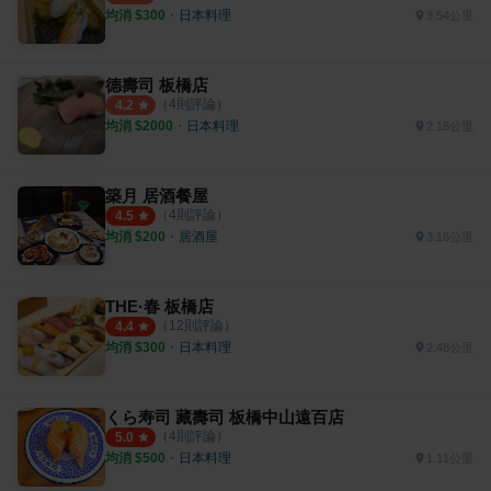
均消 $
300
・
日本料理
3.54公里
德壽司 板橋店
（
4
則評論）
4.2
均消 $
2000
・
日本料理
2.18公里
築月 居酒餐屋
（
4
則評論）
4.5
均消 $
200
・
居酒屋
3.16公里
THE·春 板橋店
（
12
則評論）
4.4
均消 $
300
・
日本料理
2.48公里
くら寿司 藏壽司 板橋中山遠百店
（
4
則評論）
5.0
均消 $
500
・
日本料理
1.11公里