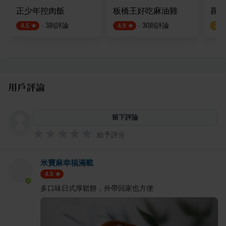
正少年控肉飯
板橋王好吃麻油雞
喜樂
·
3
則評論
·
30
則評論
4.5
4.9
2.2
用戶評論
留下評論
給予評分
米寶麻幸福滿載
4.5
多口味日式厚鬆餅，外帶回家也方便