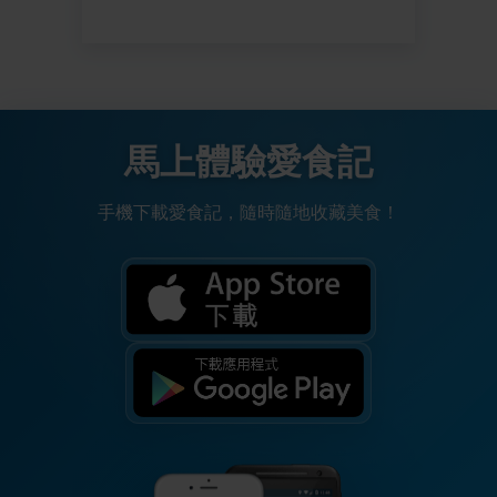
馬上體驗愛食記
手機下載愛食記，隨時隨地收藏美食！