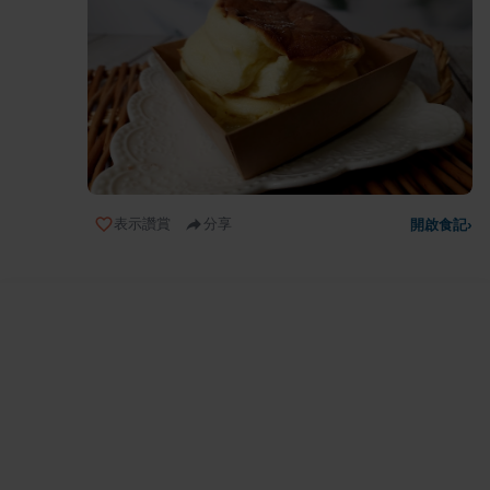
表示讚賞
分享
開啟食記
›