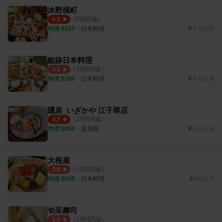
沐野橫町
（
6
則評論）
4.5
均消 $
350
・
日本料理
3.35公里
鮨跡日本料理
（
18
則評論）
4.2
均消 $
380
・
日本料理
3.41公里
隱居_いざかや 江子翠店
（
19
則評論）
4.7
均消 $
800
・
居酒屋
3.29公里
大根屋
（
12
則評論）
3.8
均消 $
500
・
日本料理
463公尺
旬采壽司
（
16
則評論）
3.8