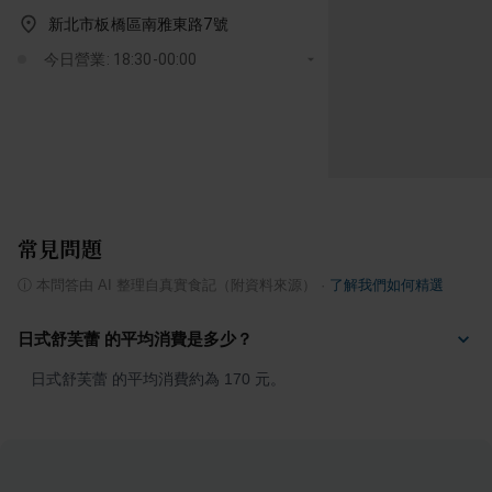
新北市板橋區南雅東路7號
今日營業: 18:30-00:00
常見問題
ⓘ
本問答由 AI 整理自真實食記（附資料來源）
·
了解我們如何精選
日式舒芙蕾 的平均消費是多少？
日式舒芙蕾 的平均消費約為 170 元。