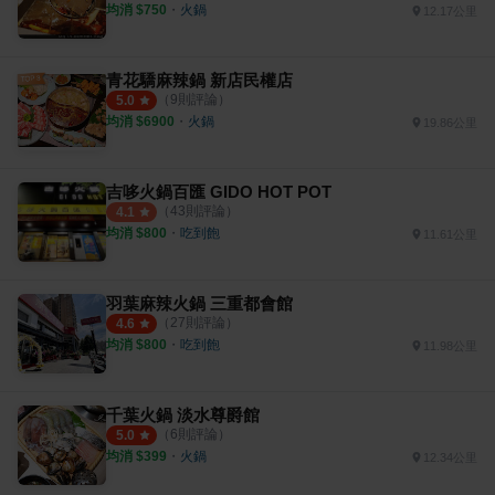
均消 $
750
・
火鍋
12.17公里
青花驕麻辣鍋 新店民權店
（
9
則評論）
5.0
均消 $
6900
・
火鍋
19.86公里
吉哆火鍋百匯 GIDO HOT POT
（
43
則評論）
4.1
均消 $
800
・
吃到飽
11.61公里
羽葉麻辣火鍋 三重都會館
（
27
則評論）
4.6
均消 $
800
・
吃到飽
11.98公里
千葉火鍋 淡水尊爵館
（
6
則評論）
5.0
均消 $
399
・
火鍋
12.34公里