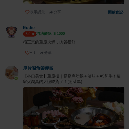
表示讚賞
分享
開啟食記
›
Eddie
均消價位: $
1000
5.0
很正宗的重慶火鍋，肉質很好
+
1
分享
厚片嘴角帶便當
【林口美食】重慶樓｜鴛鴦麻辣鍋＋滷味＋A5和牛！這
家火鍋真的太懂吃貨了！(附菜單)