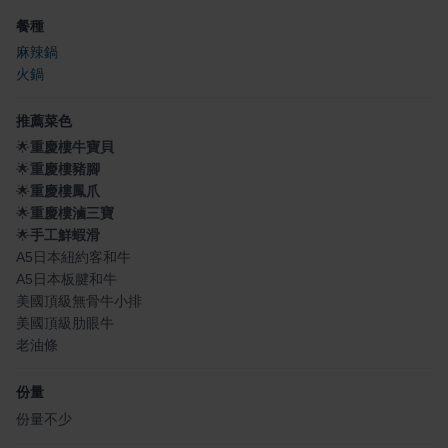
餐種
麻辣鍋
火鍋
推薦菜色
🌟
重慶樓牛寶貝
🌟
重慶樓豬腳
🌟
重慶樓鳳爪
🌟
重慶樓滷三寶
🌟
手工鮮蝦滑
A5日本紐約客和牛
A5日本板腱和牛
美國頂級無骨牛小排
美國頂級肋眼牛
老油條
份量
份量不少