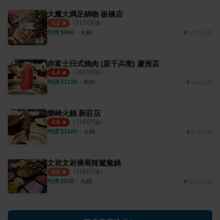
大魔大満足鍋物 板橋店
（
21
則評論）
4.2
均消 $
966
・
火鍋
12.33公里
赤富士日式燒肉 (原千兵衛) 蘆洲店
（
29
則評論）
4.4
均消 $
1100
・
燒肉
9.34公里
樂崎火鍋 新莊店
（
31
則評論）
4.8
均消 $
1080
・
火鍋
8.45公里
文岩文岩燒蜀辣鴛鴦鍋
（
41
則評論）
4.0
均消 $
650
・
火鍋
12.05公里