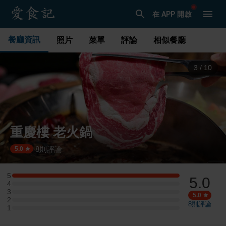
在 APP 開啟
餐廳資訊
照片
菜單
評論
相似餐廳
3
/
10
重慶樓 老火鍋
8
則評論
·
5.0
5
5.0
5 星：1 則評論
4
4 星：0 則評論
3
3 星：0 則評論
5.0
2
2 星：0 則評論
8
則評論
1
1 星：0 則評論