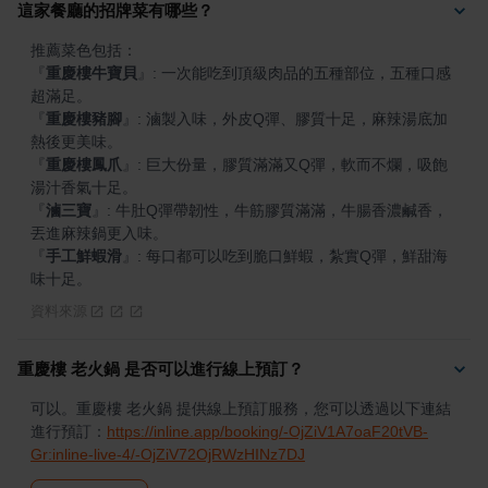
這家餐廳的招牌菜有哪些？
『
重慶樓牛寶貝
』
: 一次能吃到頂級肉品的五種部位，五種口感
『
重慶樓豬腳
』
: 滷製入味，外皮Q彈、膠質十足，麻辣湯底加
『
重慶樓鳳爪
』
: 巨大份量，膠質滿滿又Q彈，軟而不爛，吸飽
『
滷三寶
』
: 牛肚Q彈帶韌性，牛筋膠質滿滿，牛腸香濃鹹香，
『
手工鮮蝦滑
』
: 每口都可以吃到脆口鮮蝦，紮實Q彈，鮮甜海
味十足。
資料來源
重慶樓 老火鍋 是否可以進行線上預訂？
可以。重慶樓 老火鍋 提供線上預訂服務，您可以透過以下連結
進行預訂：
https://inline.app/booking/-OjZiV1A7oaF20tVB-
Gr:inline-live-4/-OjZiV72OjRWzHINz7DJ