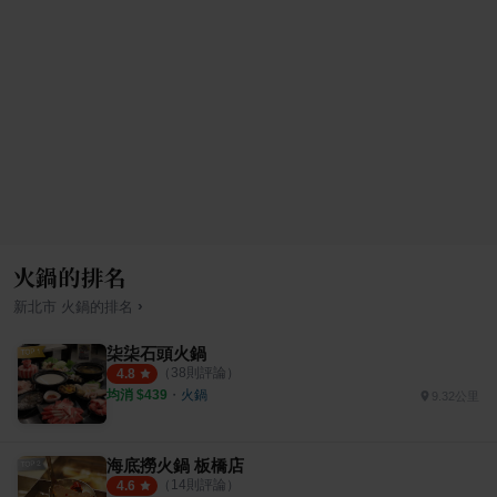
火鍋的排名
›
新北市
火鍋
的排名
柒柒石頭火鍋
（
38
則評論）
4.8
均消 $
439
・
火鍋
9.32公里
海底撈火鍋 板橋店
（
14
則評論）
4.6