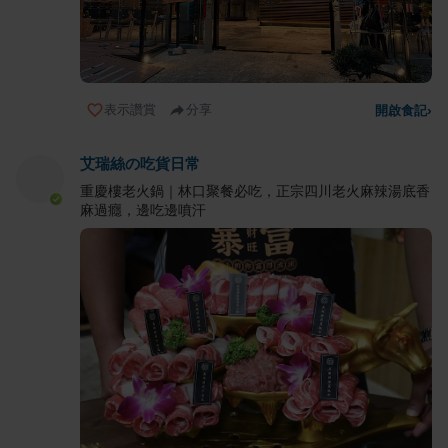
表示讚賞
分享
開啟食記
›
艾瑞絲の吃貨日常
重慶樓老火鍋｜林口聚餐必吃，正宗四川老火麻辣湯底香
麻過癮，邊吃邊噴汗