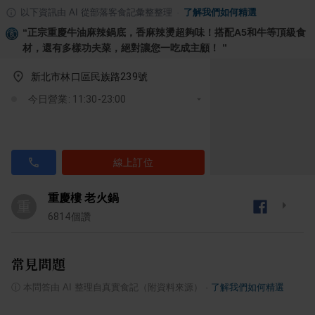
以下資訊由 AI 從部落客食記彙整整理
·
了解我們如何精選
“
正宗重慶牛油麻辣鍋底，香麻辣燙超夠味！搭配A5和牛等頂級食
材，還有多樣功夫菜，絕對讓您一吃成主顧！
”
新北市林口區民族路239號
今日營業: 11:30-23:00
線上訂位
重慶樓 老火鍋
重
6814
個讚
常見問題
ⓘ
本問答由 AI 整理自真實食記（附資料來源）
·
了解我們如何精選