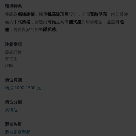
環境特色
餐廳為
獨棟建築
，採用
挑高玻璃屋
設計，空間
寬敞明亮
，內部裝潢
融入
中式風格
，營造出
高雅
且具備
儀式感
的用餐氛圍，並設有
包
廂
，提供良好的用餐
隱私感
。
注意事項
需先訂位
有低消
限時
價位範圍
均消 1000-1500 元
價位分類
高價位
適合族群
適合家庭聚餐