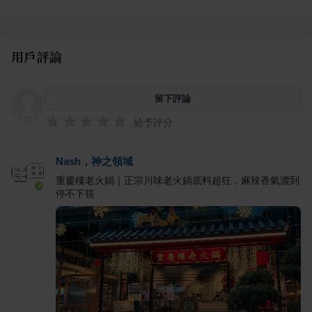
用戶評論
留下評論
給予評分
Nash，神之領域
重慶樓老火鍋｜正宗川味老火鍋底料超狂，麻辣香氣濃到
停不下筷