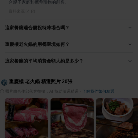
合親子家庭和攜帶寵物的顧客。
資料來源
這家餐廳適合慶祝特殊場合嗎？
重慶樓老火鍋的用餐環境如何？
這家餐廳的平均消費金額大約是多少？
重慶樓 老火鍋
精選照片
20
張
ⓘ
照片由合作部落客拍攝，AI 協助篩選精選
·
了解我們如何精選