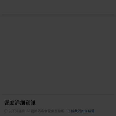
餐廳詳細資訊
ⓘ
以下資訊由 AI 從部落客食記彙整整理
·
了解我們如何精選