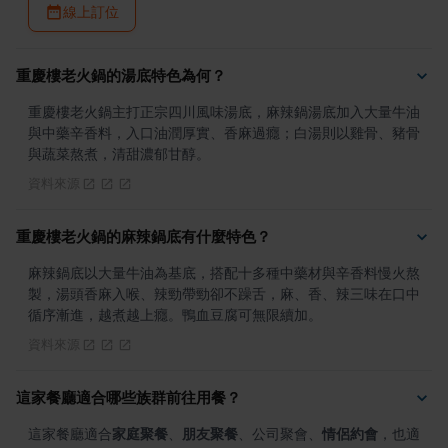
線上訂位
重慶樓老火鍋的湯底特色為何？
重慶樓老火鍋主打正宗四川風味湯底，麻辣鍋湯底加入大量牛油
與中藥辛香料，入口油潤厚實、香麻過癮；白湯則以雞骨、豬骨
與蔬菜熬煮，清甜濃郁甘醇。
資料來源
重慶樓老火鍋的麻辣鍋底有什麼特色？
麻辣鍋底以大量牛油為基底，搭配十多種中藥材與辛香料慢火熬
製，湯頭香麻入喉、辣勁帶勁卻不躁舌，麻、香、辣三味在口中
循序漸進，越煮越上癮。鴨血豆腐可無限續加。
資料來源
這家餐廳適合哪些族群前往用餐？
這家餐廳適合
家庭聚餐
、
朋友聚餐
、公司聚會、
情侶約會
，也適