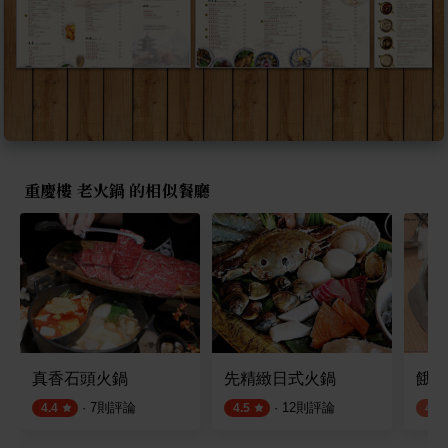
重慶樓 老火鍋 的相似餐廳
真香石頭火鍋
先精緻日式火鍋
餓人
·
7
則評論
·
12
則評論
4.4
4.5
4.0