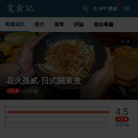
在 APP 開啟
餐廳資訊
照片
菜單
評論
相似餐廳
5
/
8
花火孫貳-日式關東煮
1
則評論
·
4.5
5
4.5
5 星：0 則評論
4
4 星：1 則評論
3
3 星：0 則評論
4.5
2
2 星：0 則評論
1
則評論
1
1 星：0 則評論