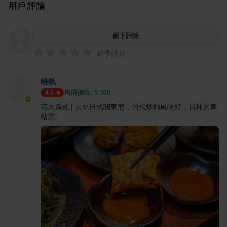
用戶評論
留下評論
給予評分
曉帆
均消價位: $
300
4.5
花火孫貳 | 員林日式關東煮，日式炒麵風味好，員林火車
站旁。