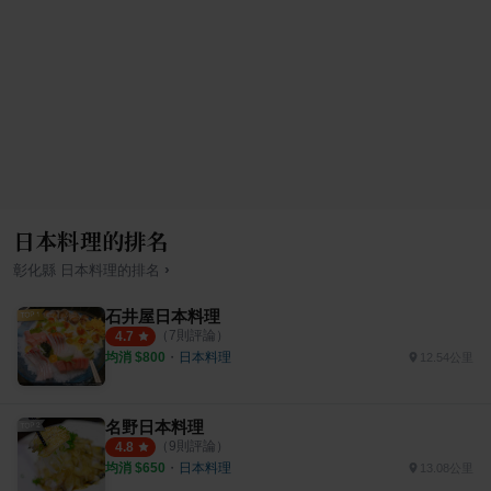
日本料理的排名
›
彰化縣
日本料理
的排名
石井屋日本料理
（
7
則評論）
4.7
均消 $
800
・
日本料理
12.54公里
名野日本料理
（
9
則評論）
4.8
均消 $
650
・
日本料理
13.08公里