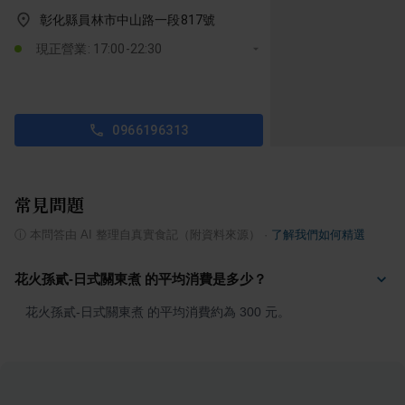
彰化縣員林市中山路一段817號
現正營業: 17:00-22:30
0966196313
常見問題
ⓘ
本問答由 AI 整理自真實食記（附資料來源）
·
了解我們如何精選
花火孫貳-日式關東煮 的平均消費是多少？
花火孫貳-日式關東煮 的平均消費約為 300 元。