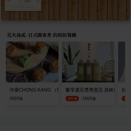
花火孫貳-日式關東煮 的相似餐廳
沖康CHONG KANG （預約自取不用等）
饗享濃豆漿專賣店 員林店 (可宅
好胃
1
則評論
·
1
則評論
4.5
4.6