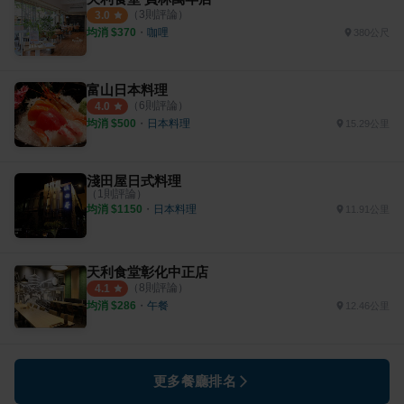
（
3
則評論）
3.0
均消 $
370
・
咖哩
380公尺
富山日本料理
（
6
則評論）
4.0
均消 $
500
・
日本料理
15.29公里
淺田屋日式料理
（
1
則評論）
均消 $
1150
・
日本料理
11.91公里
天利食堂彰化中正店
（
8
則評論）
4.1
均消 $
286
・
午餐
12.46公里
更多餐廳排名