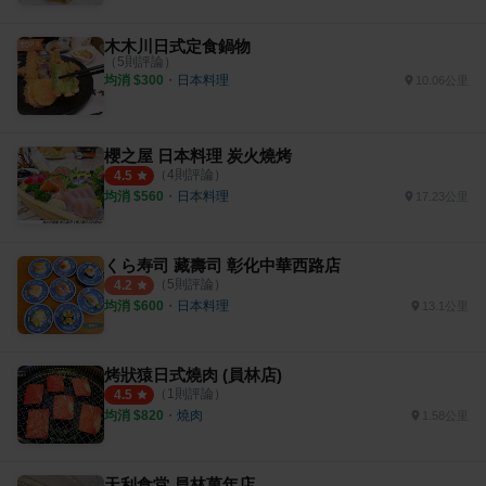
木木川日式定食鍋物
（
5
則評論）
均消 $
300
・
日本料理
10.06公里
櫻之屋 日本料理 炭火燒烤
（
4
則評論）
4.5
均消 $
560
・
日本料理
17.23公里
くら寿司 藏壽司 彰化中華西路店
（
5
則評論）
4.2
均消 $
600
・
日本料理
13.1公里
烤狀猿日式燒肉 (員林店)
（
1
則評論）
4.5
均消 $
820
・
燒肉
1.58公里
天利食堂 員林萬年店