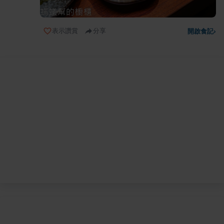
表示讚賞
分享
開啟食記
›