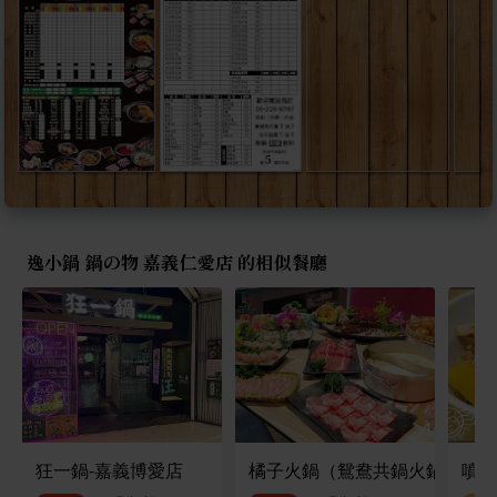
逸小鍋 鍋の物 嘉義仁愛店 的相似餐廳
狂一鍋-嘉義博愛店
橘子火鍋（鴛鴦共鍋火鍋） 嘉
噴水