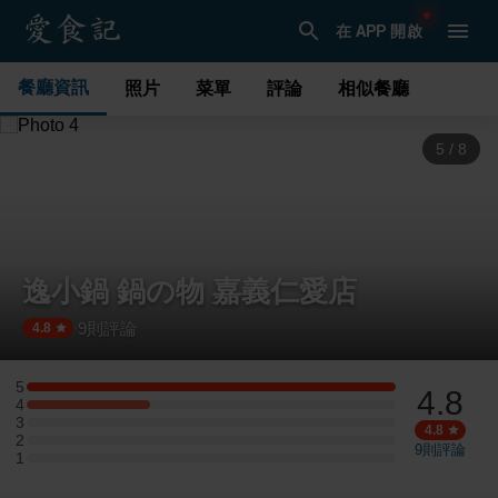
在 APP 開啟
餐廳資訊
照片
菜單
評論
相似餐廳
6
/
8
逸小鍋 鍋の物 嘉義仁愛店
9
則評論
·
4.8
5
4.8
5 星：6 則評論
4
4 星：2 則評論
3
3 星：0 則評論
4.8
2
2 星：0 則評論
9
則評論
1
1 星：0 則評論