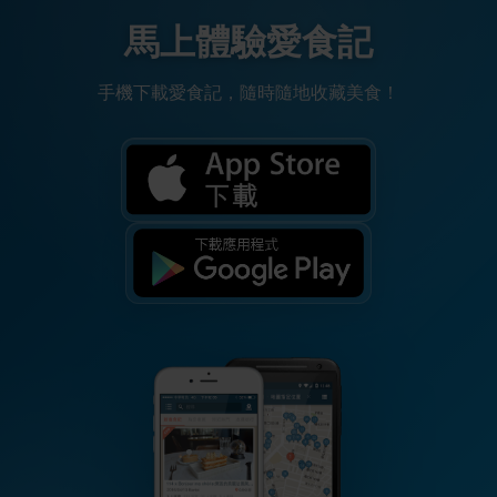
馬上體驗愛食記
手機下載愛食記，隨時隨地收藏美食！