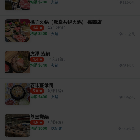
均消 $
280
・
火鍋
912公尺
橘子火鍋（鴛鴦共鍋火鍋） 嘉義店
（
12
則評論）
4.8
均消 $
400
・
火鍋
821公尺
虎澤 拾鍋
（
19
則評論）
4.4
均消 $
340
・
火鍋
954公尺
霸味薑母鴨
（
5
則評論）
5.0
均消 $
400
・
火鍋
850公尺
尊皇嚮鍋
（
6
則評論）
4.5
均消 $
500
・
吃到飽
2.08公里