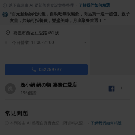
以下資訊由 AI 從部落客食記彙整整理
·
了解我們如何精選
“
百元起鍋物吃到飽，自助吧無限暢飲，肉品買一送一超值。親子
友善，共鍋可抵餐費，豐盛美味，月底聚餐首選！
”
嘉義市西區仁愛路452號
今日營業: 11:00-21:00
052259797
逸小鍋 鍋の物-嘉義仁愛店
逸
196
個讚
常見問題
ⓘ
本問答由 AI 整理自真實食記（附資料來源）
·
了解我們如何精選