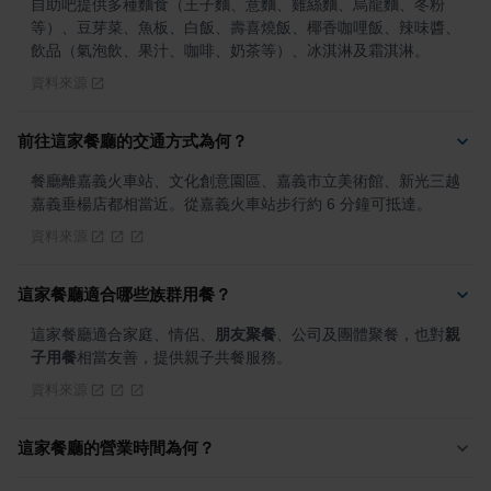
自助吧提供多種麵食（王子麵、意麵、雞絲麵、烏龍麵、冬粉
等）、豆芽菜、魚板、白飯、壽喜燒飯、椰香咖哩飯、辣味醬、
飲品（氣泡飲、果汁、咖啡、奶茶等）、冰淇淋及霜淇淋。
資料來源
前往這家餐廳的交通方式為何？
餐廳離嘉義火車站、文化創意園區、嘉義市立美術館、新光三越
嘉義垂楊店都相當近。從嘉義火車站步行約 6 分鐘可抵達。
資料來源
這家餐廳適合哪些族群用餐？
這家餐廳適合家庭、情侶、
朋友聚餐
、公司及團體聚餐，也對
親
子用餐
相當友善，提供親子共餐服務。
資料來源
這家餐廳的營業時間為何？