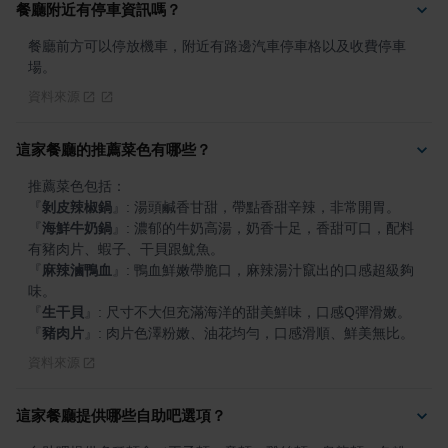
餐廳附近有停車資訊嗎？
餐廳前方可以停放機車，附近有路邊汽車停車格以及收費停車
場。
資料來源
這家餐廳的推薦菜色有哪些？
『
剝皮辣椒鍋
』
『
海鮮牛奶鍋
』
: 濃郁的牛奶高湯，奶香十足，香甜可口，配料
『
麻辣滷鴨血
』
: 鴨血鮮嫩帶脆口，麻辣湯汁竄出的口感超級夠
『
生干貝
』
『
豬肉片
』
: 肉片色澤粉嫩、油花均勻，口感滑順、鮮美無比。
資料來源
這家餐廳提供哪些自助吧選項？