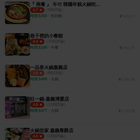
『 兩餐 』 두끼 韓國年糕火鍋吃到飽 嘉義店
（
6
則評論）
4.7
均消 $
350
・
吃到飽
522公尺
巷子裡的小餐館
（
15
則評論）
4.4
均消 $
100
・
午餐
291公尺
一品香火鍋嘉義店
（
8
則評論）
3.9
均消 $
400
・
火鍋
1.08公里
狂一鍋-嘉義博愛店
（
11
則評論）
4.6
均消 $
477
・
火鍋
1.17公里
火鍋世家 嘉義尊爵店
（
14
則評論）
4.6