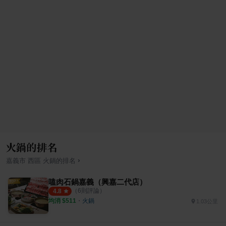
火鍋的排名
›
嘉義市
西區
火鍋
的排名
嗑肉石鍋嘉義（興嘉二代店）
（
6
則評論）
4.8
均消 $
511
・
火鍋
1.03公里