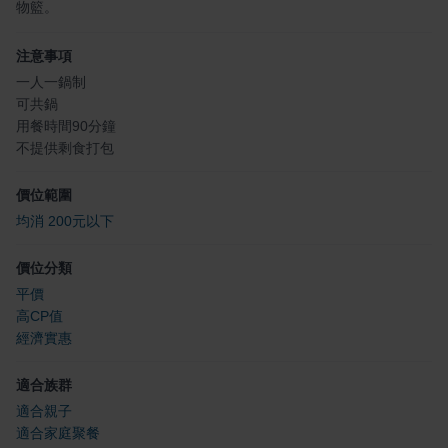
物籃。
注意事項
一人一鍋制
可共鍋
用餐時間90分鐘
不提供剩食打包
價位範圍
均消 200元以下
價位分類
平價
高CP值
經濟實惠
適合族群
適合親子
適合家庭聚餐