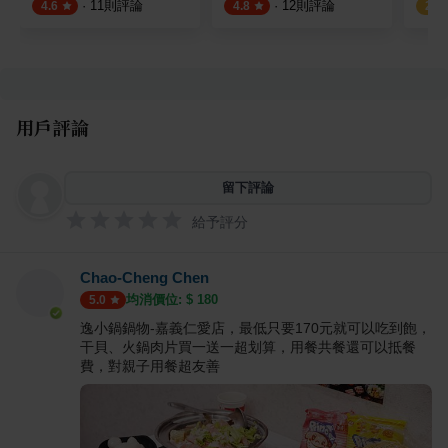
·
11
則評論
·
12
則評論
4.6
4.8
2.5
用戶評論
留下評論
給予評分
Chao-Cheng Chen
均消價位: $
180
5.0
逸小鍋鍋物-嘉義仁愛店，最低只要170元就可以吃到飽，
干貝、火鍋肉片買一送一超划算，用餐共餐還可以抵餐
費，對親子用餐超友善