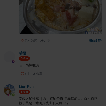
表示讚賞
分享
開啟食記
›
瑞楊
5.0
哇！很棒耶讚
+
1
分享
Lion Fun
5.0
嘉義火鍋推薦 ｜逸小鍋鍋の物-嘉義仁愛店。百元鍋物｜
親子共鍋｜豬肉片或生干貝買一送一