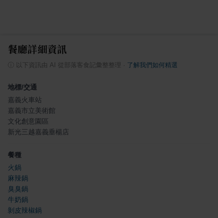
餐廳詳細資訊
ⓘ
以下資訊由 AI 從部落客食記彙整整理
·
了解我們如何精選
地標/交通
嘉義火車站
嘉義市立美術館
文化創意園區
新光三越嘉義垂楊店
餐種
火鍋
麻辣鍋
臭臭鍋
牛奶鍋
剝皮辣椒鍋