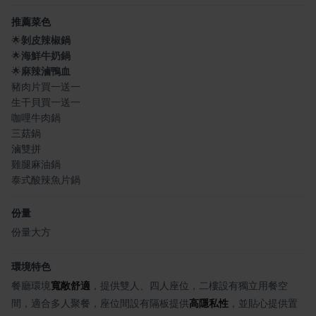
推薦菜色
🌟
剝皮辣椒鍋
🌟
海鮮牛奶鍋
🌟
麻辣滷鴨血
豬肉片買一送一
生干貝買一送一
咖哩牛肉鍋
三菇鍋
滷雙拼
雞腿麻油鍋
泰式酸辣魚片鍋
份量
份量大方
環境特色
餐廳環境
寬敞舒適
，提供雙人、四人座位，二樓設有獨立用餐空
間，適合多人聚餐，座位間設有隔板提供
高隱私性
，並貼心提供置