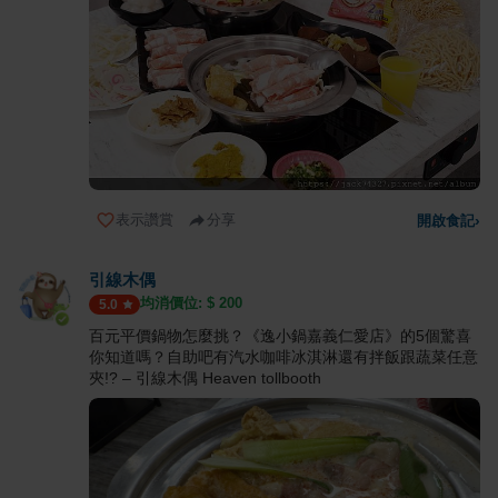
表示讚賞
分享
開啟食記
›
引線木偶
均消價位: $
200
5.0
百元平價鍋物怎麼挑？《逸小鍋嘉義仁愛店》的5個驚喜
你知道嗎？自助吧有汽水咖啡冰淇淋還有拌飯跟蔬菜任意
夾!? – 引線木偶 Heaven tollbooth